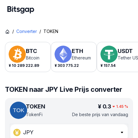
/
Converter
/
TOKEN
BTC
ETH
USDT
Bitcoin
Ethereum
Tether U
¥
10 289 222.89
¥
303 775.22
¥
157.54
TOKEN naar JPY Live Prijs converter
TOKEN
¥
0.3
1.45
%
TokenFi
De beste prijs van vandaag
JPY