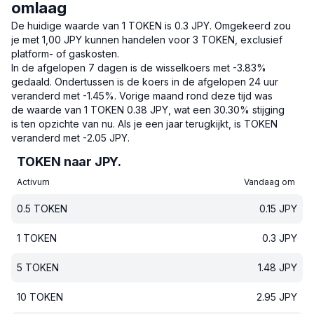
omlaag
De huidige waarde van 1 TOKEN is 0.3 JPY.
Omgekeerd zou
je met 1,00 JPY kunnen handelen voor 3 TOKEN, exclusief
platform- of gaskosten.
In de afgelopen 7 dagen is de wisselkoers met -3.83%
gedaald.
Ondertussen is de koers in de afgelopen 24 uur
veranderd met -1.45%.
Vorige maand rond deze tijd was
de waarde van 1 TOKEN 0.38 JPY, wat een 30.30% stijging
is ten opzichte van nu.
Als je een jaar terugkijkt, is TOKEN
veranderd met -2.05 JPY.
TOKEN naar JPY.
Activum
Vandaag om
0.5
TOKEN
0.15
JPY
1
TOKEN
0.3
JPY
5
TOKEN
1.48
JPY
10
TOKEN
2.95
JPY