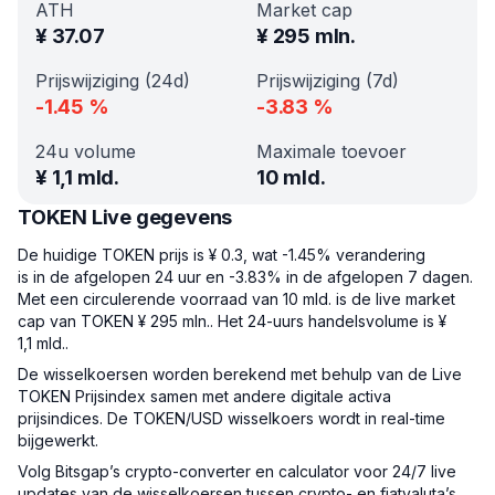
ATH
Market cap
¥
37.07
¥
295 mln.
Prijswijziging (24d)
Prijswijziging (7d)
-1.45
%
-3.83
%
24u volume
Maximale toevoer
¥
1,1 mld.
10 mld.
TOKEN Live gegevens
De huidige TOKEN prijs is ¥ 0.3, wat -1.45% verandering
is in de afgelopen 24 uur en -3.83% in de afgelopen 7 dagen.
Met een circulerende voorraad van 10 mld. is de live market
cap van TOKEN ¥ 295 mln.. Het 24-uurs handelsvolume is ¥
1,1 mld..
De wisselkoersen worden berekend met behulp van de Live
TOKEN Prijsindex samen met andere digitale activa
prijsindices. De TOKEN/USD wisselkoers wordt in real-time
bijgewerkt.
Volg Bitsgap’s crypto-converter en calculator voor 24/7 live
updates van de wisselkoersen tussen crypto- en fiatvaluta’s,