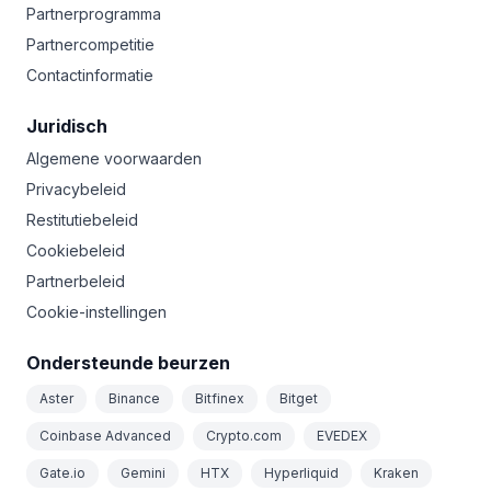
Partnerprogramma
Partnercompetitie
Contactinformatie
Juridisch
Algemene voorwaarden
Privacybeleid
Restitutiebeleid
Cookiebeleid
Partnerbeleid
Cookie-instellingen
Ondersteunde beurzen
Aster
Binance
Bitfinex
Bitget
Coinbase Advanced
Crypto.com
EVEDEX
Gate.io
Gemini
HTX
Hyperliquid
Kraken