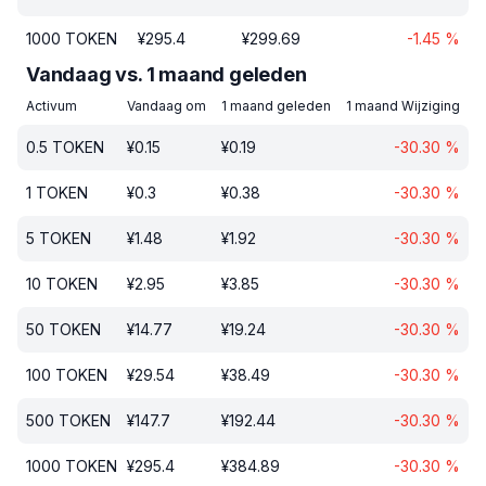
1000
TOKEN
¥
295.4
¥
299.69
-1.45
%
Vandaag vs. 1 maand geleden
Activum
Vandaag om
1 maand geleden
1 maand Wijziging
0.5
TOKEN
¥
0.15
¥
0.19
-30.30
%
1
TOKEN
¥
0.3
¥
0.38
-30.30
%
5
TOKEN
¥
1.48
¥
1.92
-30.30
%
10
TOKEN
¥
2.95
¥
3.85
-30.30
%
50
TOKEN
¥
14.77
¥
19.24
-30.30
%
100
TOKEN
¥
29.54
¥
38.49
-30.30
%
500
TOKEN
¥
147.7
¥
192.44
-30.30
%
1000
TOKEN
¥
295.4
¥
384.89
-30.30
%