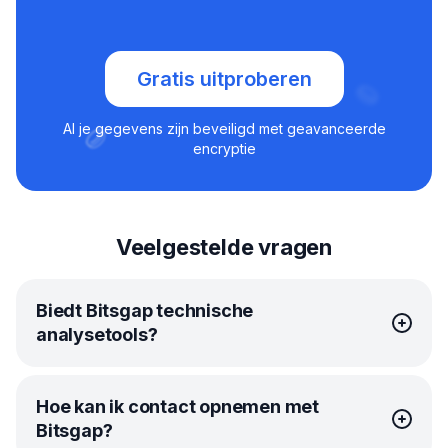
Gratis uitproberen
Al je gegevens zijn beveiligd met geavanceerde
encryptie
Veelgestelde vragen
Biedt Bitsgap technische
analysetools?
Natuurlijk! Bitsgap heeft zelfs een onverslaanbare
Hoe kan ik contact opnemen met
alliantie gesloten met TradingView, zodat je alle
Bitsgap?
technische tools binnen handbereik hebt. Deze