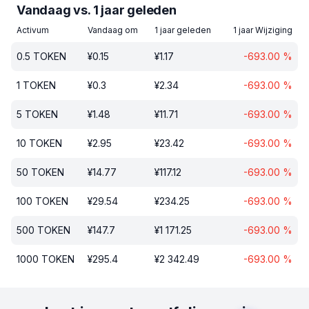
Vandaag vs. 1 jaar geleden
Activum
Vandaag om
1 jaar geleden
1 jaar Wijziging
0.5
TOKEN
¥
0.15
¥
1.17
-693.00
%
1
TOKEN
¥
0.3
¥
2.34
-693.00
%
5
TOKEN
¥
1.48
¥
11.71
-693.00
%
10
TOKEN
¥
2.95
¥
23.42
-693.00
%
50
TOKEN
¥
14.77
¥
117.12
-693.00
%
100
TOKEN
¥
29.54
¥
234.25
-693.00
%
500
TOKEN
¥
147.7
¥
1 171.25
-693.00
%
1000
TOKEN
¥
295.4
¥
2 342.49
-693.00
%