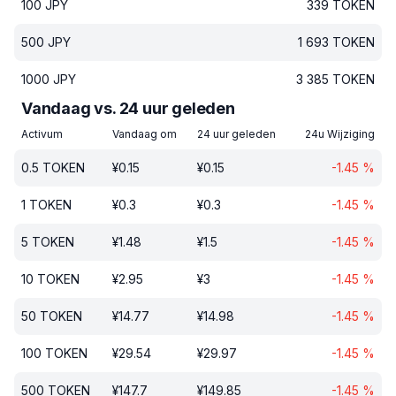
100
JPY
339
TOKEN
500
JPY
1 693
TOKEN
1000
JPY
3 385
TOKEN
Vandaag vs. 24 uur geleden
Activum
Vandaag om
24 uur geleden
24u Wijziging
0.5
TOKEN
¥
0.15
¥
0.15
-1.45
%
1
TOKEN
¥
0.3
¥
0.3
-1.45
%
5
TOKEN
¥
1.48
¥
1.5
-1.45
%
10
TOKEN
¥
2.95
¥
3
-1.45
%
50
TOKEN
¥
14.77
¥
14.98
-1.45
%
100
TOKEN
¥
29.54
¥
29.97
-1.45
%
500
TOKEN
¥
147.7
¥
149.85
-1.45
%