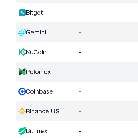
Bitget
-
Gemini
-
KuCoin
-
Poloniex
-
Coinbase
-
Binance US
-
Bitfinex
-