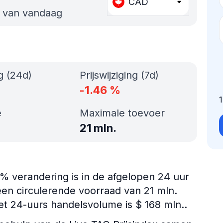
CAD
s van vandaag
ng (24d)
Prijswijziging (7d)
-1.46
%
e
Maximale toevoer
21 mln.
02% verandering is in de afgelopen 24 uur
en circulerende voorraad van 21 mln.
et 24-uurs handelsvolume is $ 168 mln..