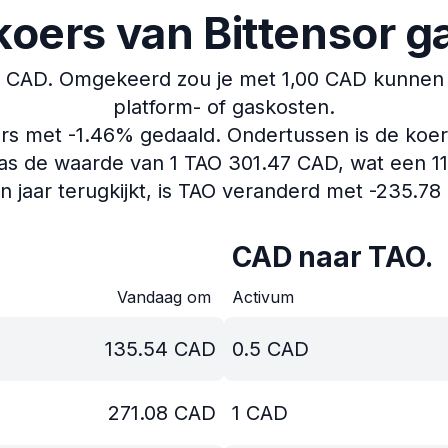
koers van Bittensor g
8 CAD.
Omgekeerd zou je met 1,00 CAD kunnen 
platform- of gaskosten.
ers met -1.46% gedaald.
Ondertussen is de koer
s de waarde van 1 TAO 301.47 CAD, wat een 11.2
en jaar terugkijkt, is TAO veranderd met -235.78
CAD naar TAO.
Vandaag om
Activum
135.54
CAD
0.5
CAD
271.08
CAD
1
CAD