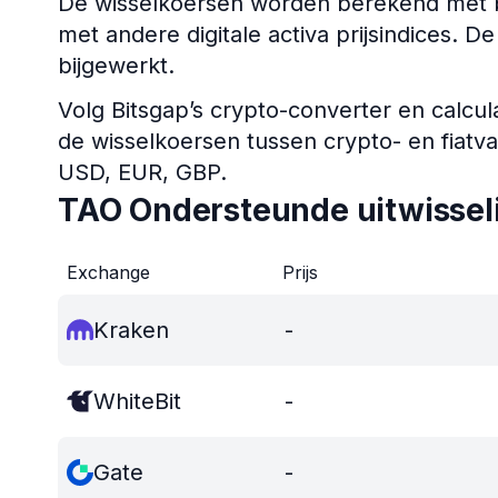
De wisselkoersen worden berekend met b
met andere digitale activa prijsindices. 
bijgewerkt.
Volg Bitsgap’s crypto-converter en calcul
de wisselkoersen tussen crypto- en fiatv
USD, EUR, GBP.
TAO Ondersteunde uitwissel
Exchange
Prijs
Kraken
-
WhiteBit
-
Gate
-