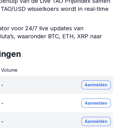
ehulp van de Live TAO Prijsindex samen
De TAO/USD wisselkoers wordt in real-time
ator voor 24/7 live updates van
aluta’s, waaronder BTC, ETH, XRP naar
ingen
Volume
-
Aanmelden
-
Aanmelden
-
Aanmelden