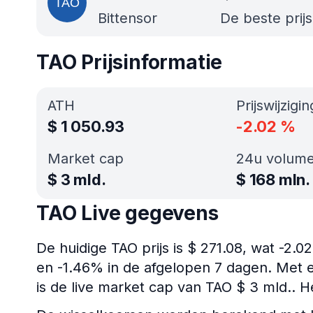
Bittensor
De beste prij
TAO Prijsinformatie
ATH
Prijswijzigi
$
1 050.93
-2.02
%
Market cap
24u volum
$
3 mld.
$
168 mln.
TAO Live gegevens
De huidige TAO prijs is $ 271.08, wat -2.
en -1.46% in de afgelopen 7 dagen. Met e
is de live market cap van TAO $ 3 mld.. H