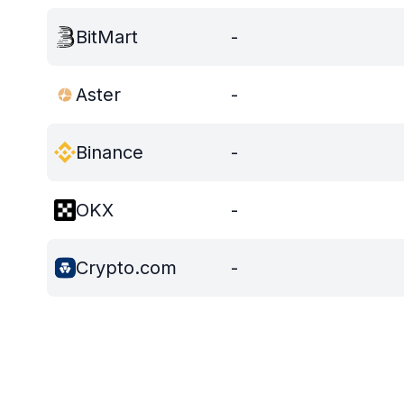
BitMart
-
Aster
-
Binance
-
OKX
-
Crypto.com
-