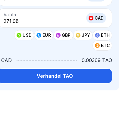
Valuta
CAD
USD
EUR
GBP
JPY
ETH
BTC
1 CAD
0.00369 TAO
Verhandel TAO