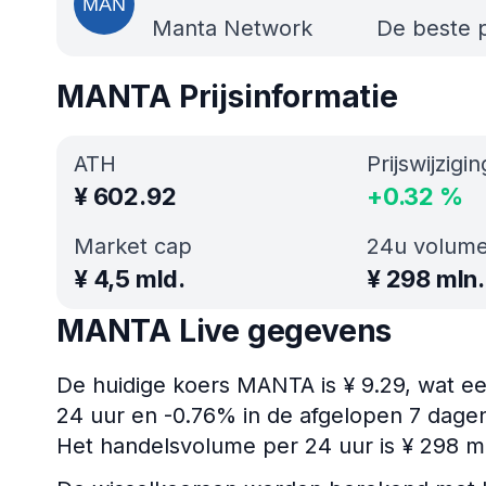
Manta Network
De beste p
MANTA Prijsinformatie
ATH
Prijswijzigi
¥
602.92
+
0.32
%
Market cap
24u volum
¥
4,5 mld.
¥
298 mln.
MANTA Live gegevens
De huidige koers MANTA is ¥ 9.29, wat ee
24 uur en -0.76% in de afgelopen 7 dagen
Het handelsvolume per 24 uur is ¥ 298 ml