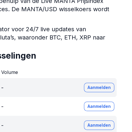
ehulp van de Live MANTA Prijsindex
ndices. De MANTA/USD wisselkoers wordt
ator voor 24/7 live updates van
aluta’s, waaronder BTC, ETH, XRP naar
selingen
Volume
-
Aanmelden
-
Aanmelden
-
Aanmelden