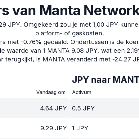
rs van Manta Networ
29 JPY.
Omgekeerd zou je met 1,00 JPY kunnen
platform- of gaskosten.
ers met -0.76% gedaald.
Ondertussen is de koer
de waarde van 1 MANTA 9.08 JPY, wat een 2.19%
ar terugkijkt, is MANTA veranderd met -24.27 J
JPY naar MANT
Vandaag om
Activum
4.64
JPY
0.5
JPY
9.29
JPY
1
JPY