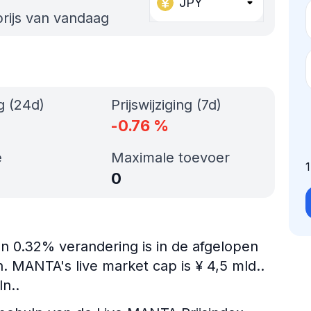
JPY
rijs van vandaag
ng (24d)
Prijswijziging (7d)
-0.76
%
e
Maximale toevoer
0
n 0.32% verandering is in de afgelopen
. MANTA's live market cap is ¥ 4,5 mld..
n..