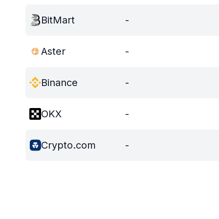
BitMart
-
Aster
-
Binance
-
OKX
-
Crypto.com
-