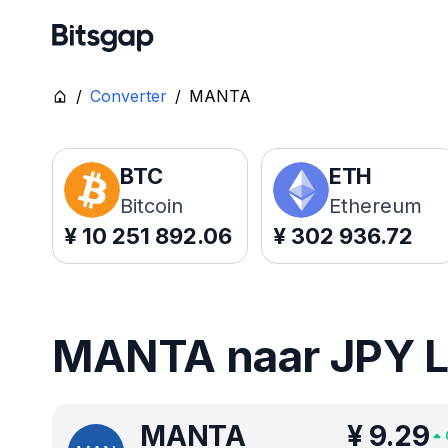
/
Converter
/
MANTA
BTC
ETH
Bitcoin
Ethereum
¥
10 251 892.06
¥
302 936.72
MANTA naar JPY Li
MANTA
¥
9.29