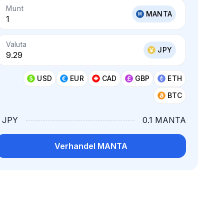
Munt
MANTA
Valuta
JPY
USD
EUR
CAD
GBP
ETH
BTC
1 JPY
0.1 MANTA
Verhandel MANTA