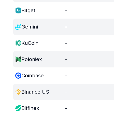
Bitget
-
Gemini
-
KuCoin
-
Poloniex
-
Coinbase
-
Binance US
-
Bitfinex
-