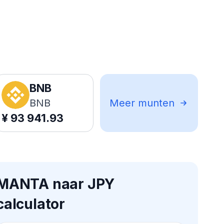
BNB
BNB
Meer munten
¥
93 941.93
MANTA naar JPY
calculator