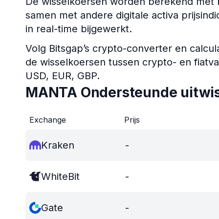
De wisselkoersen worden berekend met b
samen met andere digitale activa prijsi
in real-time bijgewerkt.
Volg Bitsgap’s crypto-converter en calcul
de wisselkoersen tussen crypto- en fiatv
USD, EUR, GBP.
MANTA Ondersteunde uitwis
Exchange
Prijs
Kraken
-
WhiteBit
-
Gate
-