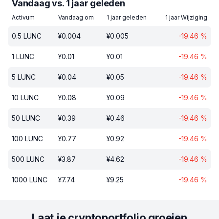
Vandaag vs. 1 jaar geleden
Activum
Vandaag om
1 jaar geleden
1 jaar Wijziging
0.5
LUNC
¥
0.004
¥
0.005
-19.46
%
1
LUNC
¥
0.01
¥
0.01
-19.46
%
5
LUNC
¥
0.04
¥
0.05
-19.46
%
10
LUNC
¥
0.08
¥
0.09
-19.46
%
50
LUNC
¥
0.39
¥
0.46
-19.46
%
100
LUNC
¥
0.77
¥
0.92
-19.46
%
500
LUNC
¥
3.87
¥
4.62
-19.46
%
1000
LUNC
¥
7.74
¥
9.25
-19.46
%
Laat je cryptoportfolio groeien