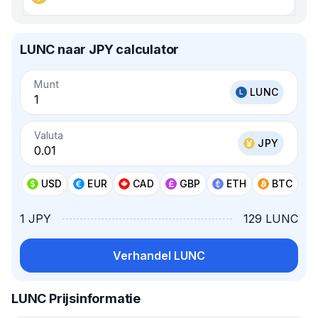
LUNC naar JPY calculator
Munt
LUNC
Valuta
JPY
USD
EUR
CAD
GBP
ETH
BTC
1 JPY
129 LUNC
Verhandel LUNC
LUNC Prijsinformatie