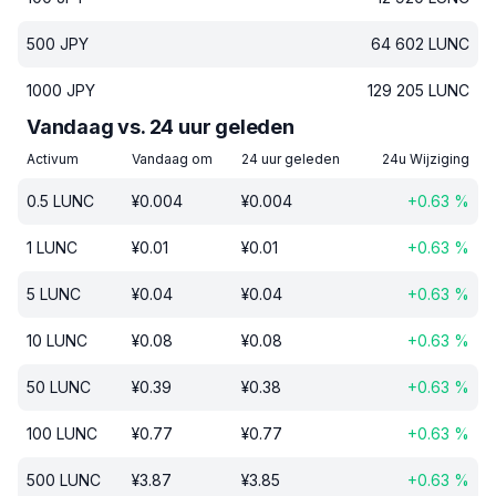
500
JPY
64 602
LUNC
1000
JPY
129 205
LUNC
Vandaag vs. 24 uur geleden
Activum
Vandaag om
24 uur geleden
24u Wijziging
0.5
LUNC
¥
0.004
¥
0.004
+
0.63
%
1
LUNC
¥
0.01
¥
0.01
+
0.63
%
5
LUNC
¥
0.04
¥
0.04
+
0.63
%
10
LUNC
¥
0.08
¥
0.08
+
0.63
%
50
LUNC
¥
0.39
¥
0.38
+
0.63
%
100
LUNC
¥
0.77
¥
0.77
+
0.63
%
500
LUNC
¥
3.87
¥
3.85
+
0.63
%