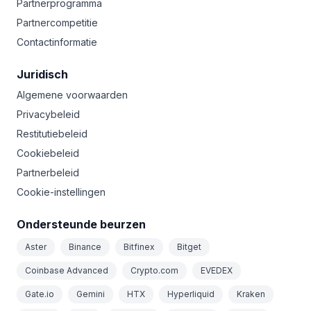
Partnerprogramma
Partnercompetitie
Contactinformatie
Juridisch
Algemene voorwaarden
Privacybeleid
Restitutiebeleid
Cookiebeleid
Partnerbeleid
Cookie-instellingen
Ondersteunde beurzen
Aster
Binance
Bitfinex
Bitget
Coinbase Advanced
Crypto.com
EVEDEX
Gate.io
Gemini
HTX
Hyperliquid
Kraken