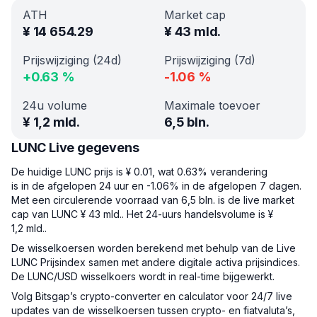
ATH
Market cap
¥
14 654.29
¥
43 mld.
Prijswijziging (24d)
Prijswijziging (7d)
+
0.63
%
-1.06
%
24u volume
Maximale toevoer
¥
1,2 mld.
6,5 bln.
LUNC Live gegevens
De huidige LUNC prijs is ¥ 0.01, wat 0.63% verandering
is in de afgelopen 24 uur en -1.06% in de afgelopen 7 dagen.
Met een circulerende voorraad van 6,5 bln. is de live market
cap van LUNC ¥ 43 mld.. Het 24-uurs handelsvolume is ¥
1,2 mld..
De wisselkoersen worden berekend met behulp van de Live
LUNC Prijsindex samen met andere digitale activa prijsindices.
De LUNC/USD wisselkoers wordt in real-time bijgewerkt.
Volg Bitsgap’s crypto-converter en calculator voor 24/7 live
updates van de wisselkoersen tussen crypto- en fiatvaluta’s,