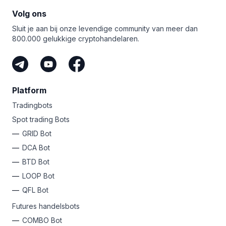
Dus, waar wacht je nog op?
je geweldige prijzen kunt winnen.
overvloed aan geavanceerde handelstools waar veel
Volg ons
Meld je vandaag nog aan bij Bitsgap
voor een gratis
cryptobeurzen simpelweg niet aan kunnen tippen. Van
proefperiode van zeven dagen en test
Sluit je aan bij onze levendige community van meer dan
smart orders
zoals Scaled en TWAP tot trading bots
de geavanceerde GRID bot!
800.000 gelukkige cryptohandelaren.
zoals
GRID
,
DCA
en
COMBO
futures, je hebt een fortuin
aan middelen om te verkennen!
Platform
Tradingbots
Spot trading Bots
GRID Bot
DCA Bot
BTD Bot
LOOP Bot
QFL Bot
Futures handelsbots
COMBO Bot