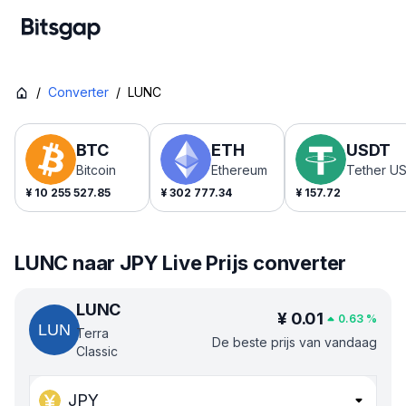
/
Converter
/
LUNC
BTC
ETH
USDT
Bitcoin
Ethereum
Tether U
¥
10 255 527.85
¥
302 777.34
¥
157.72
LUNC naar JPY Live Prijs converter
LUNC
¥
0.01
0.63
%
Terra
De beste prijs van vandaag
Classic
JPY