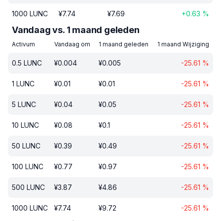
1000
LUNC
¥
7.74
¥
7.69
+
0.63
%
Vandaag vs. 1 maand geleden
Activum
Vandaag om
1 maand geleden
1 maand Wijziging
0.5
LUNC
¥
0.004
¥
0.005
-25.61
%
1
LUNC
¥
0.01
¥
0.01
-25.61
%
5
LUNC
¥
0.04
¥
0.05
-25.61
%
10
LUNC
¥
0.08
¥
0.1
-25.61
%
50
LUNC
¥
0.39
¥
0.49
-25.61
%
100
LUNC
¥
0.77
¥
0.97
-25.61
%
500
LUNC
¥
3.87
¥
4.86
-25.61
%
1000
LUNC
¥
7.74
¥
9.72
-25.61
%