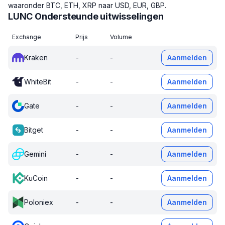
waaronder BTC, ETH, XRP naar USD, EUR, GBP.
LUNC Ondersteunde uitwisselingen
Exchange
Prijs
Volume
Kraken
-
-
Aanmelden
WhiteBit
-
-
Aanmelden
Gate
-
-
Aanmelden
Bitget
-
-
Aanmelden
Gemini
-
-
Aanmelden
KuCoin
-
-
Aanmelden
Poloniex
-
-
Aanmelden