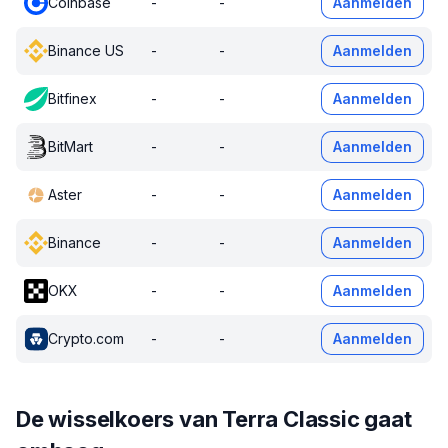
Coinbase
-
-
Aanmelden
Binance US
-
-
Aanmelden
Bitfinex
-
-
Aanmelden
BitMart
-
-
Aanmelden
Aster
-
-
Aanmelden
Binance
-
-
Aanmelden
OKX
-
-
Aanmelden
Crypto.com
-
-
Aanmelden
De wisselkoers van Terra Classic gaat