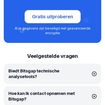
Gratis uitproberen
Al je gegevens zijn beveiligd met geavanceerde
encryptie
Veelgestelde vragen
Biedt Bitsgap technische
analysetools?
Natuurlijk! Bitsgap heeft zelfs een onverslaanbare
Hoe kan ik contact opnemen met
alliantie gesloten met TradingView, zodat je alle
Bitsgap?
technische tools binnen handbereik hebt. Deze