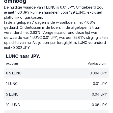
omhoog
De huidige waarde van 1 LUNC is 0.01 JPY.
Omgekeerd zou
je met 1,00 JPY kunnen handelen voor 129 LUNC, exclusief
platform- of gaskosten.
In de afgelopen 7 dagen is de wisselkoers met -1.06%
gedaald.
Ondertussen is de koers in de afgelopen 24 uur
veranderd met 0.63%.
Vorige maand rond deze tijd was
de waarde van 1 LUNC 0.01 JPY, wat een 25.61% stijging is ten
opzichte van nu.
Als je een jaar terugkijkt, is LUNC veranderd
met -0.002 JPY.
LUNC naar JPY.
Activum
Vandaag om
0.5
LUNC
0.004
JPY
1
LUNC
0.01
JPY
5
LUNC
0.04
JPY
10
LUNC
0.08
JPY