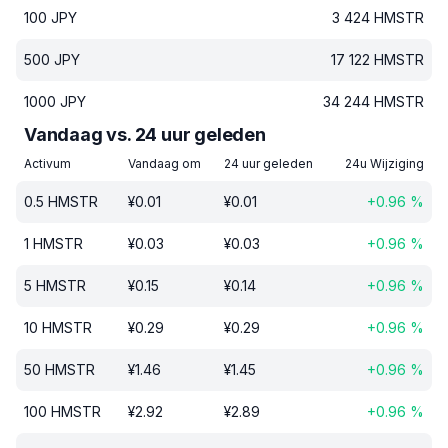
100
JPY
3 424
HMSTR
500
JPY
17 122
HMSTR
1000
JPY
34 244
HMSTR
Vandaag vs. 24 uur geleden
Activum
Vandaag om
24 uur geleden
24u Wijziging
0.5
HMSTR
¥
0.01
¥
0.01
+
0.96
%
1
HMSTR
¥
0.03
¥
0.03
+
0.96
%
5
HMSTR
¥
0.15
¥
0.14
+
0.96
%
10
HMSTR
¥
0.29
¥
0.29
+
0.96
%
50
HMSTR
¥
1.46
¥
1.45
+
0.96
%
100
HMSTR
¥
2.92
¥
2.89
+
0.96
%