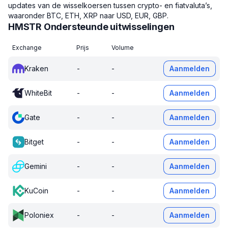
updates van de wisselkoersen tussen crypto- en fiatvaluta’s,
waaronder BTC, ETH, XRP naar USD, EUR, GBP.
HMSTR Ondersteunde uitwisselingen
Exchange
Prijs
Volume
Kraken
-
-
Aanmelden
WhiteBit
-
-
Aanmelden
Gate
-
-
Aanmelden
Bitget
-
-
Aanmelden
Gemini
-
-
Aanmelden
KuCoin
-
-
Aanmelden
Poloniex
-
-
Aanmelden