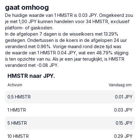
gaat omhoog
De huidige waarde van 1 HMSTR is 0.03 JPY.
Omgekeerd zou
je met 1,00 JPY kunnen handelen voor 34 HMSTR, exclusief
platform- of gaskosten.
In de afgelopen 7 dagen is de wisselkoers met 13.29%
gestegen.
Ondertussen is de koers in de afgelopen 24 uur
veranderd met 0.96%.
Vorige maand rond deze tijd was
de waarde van 1 HMSTR 0.04 JPY, wat een 48.79% stijging
is ten opzichte van nu.
Als je een jaar terugkijkt, is HMSTR
veranderd met -0.08 JPY.
HMSTR naar JPY.
Activum
Vandaag om
0.5
HMSTR
0.01
JPY
1
HMSTR
0.03
JPY
5
HMSTR
0.15
JPY
10
HMSTR
0.29
JPY