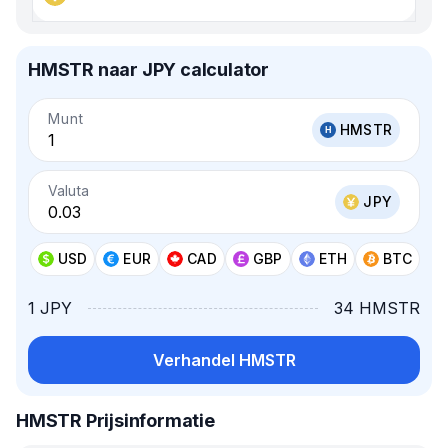
HMSTR naar JPY calculator
Munt
HMSTR
Valuta
JPY
USD
EUR
CAD
GBP
ETH
BTC
1 JPY
34 HMSTR
Verhandel HMSTR
HMSTR Prijsinformatie