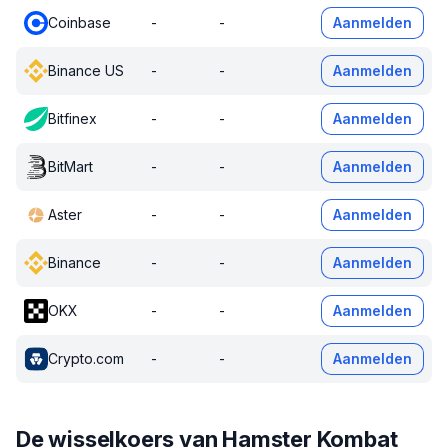
Coinbase
-
-
Aanmelden
Binance US
-
-
Aanmelden
Bitfinex
-
-
Aanmelden
BitMart
-
-
Aanmelden
Aster
-
-
Aanmelden
Binance
-
-
Aanmelden
OKX
-
-
Aanmelden
Crypto.com
-
-
Aanmelden
De wisselkoers van Hamster Kombat