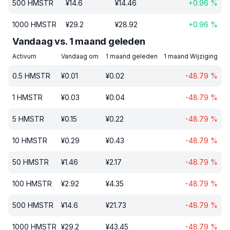
500
HMSTR
¥
14.6
¥
14.46
+
0.96
%
1000
HMSTR
¥
29.2
¥
28.92
+
0.96
%
Vandaag vs. 1 maand geleden
Activum
Vandaag om
1 maand geleden
1 maand Wijziging
0.5
HMSTR
¥
0.01
¥
0.02
-48.79
%
1
HMSTR
¥
0.03
¥
0.04
-48.79
%
5
HMSTR
¥
0.15
¥
0.22
-48.79
%
10
HMSTR
¥
0.29
¥
0.43
-48.79
%
50
HMSTR
¥
1.46
¥
2.17
-48.79
%
100
HMSTR
¥
2.92
¥
4.35
-48.79
%
500
HMSTR
¥
14.6
¥
21.73
-48.79
%
1000
HMSTR
¥
29.2
¥
43.45
-48.79
%