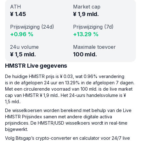
ATH
Market cap
¥
1.45
¥
1,9 mld.
Prijswijziging (24d)
Prijswijziging (7d)
+
0.96
%
+
13.29
%
24u volume
Maximale toevoer
¥
1,5 mld.
100 mld.
HMSTR Live gegevens
De huidige HMSTR prijs is ¥ 0.03, wat 0.96% verandering
is in de afgelopen 24 uur en 13.29% in de afgelopen 7 dagen.
Met een circulerende voorraad van 100 mld. is de live market
cap van HMSTR ¥ 1,9 mld.. Het 24-uurs handelsvolume is ¥
1,5 mld..
De wisselkoersen worden berekend met behulp van de Live
HMSTR Prijsindex samen met andere digitale activa
prijsindices. De HMSTR/USD wisselkoers wordt in real-time
bijgewerkt.
Volg Bitsgap’s crypto-converter en calculator voor 24/7 live