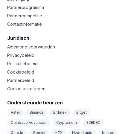
Partnerprogramma
Partnercompetitie
Contactinformatie
Juridisch
Algemene voorwaarden
Privacybeleid
Restitutiebeleid
Cookiebeleid
Partnerbeleid
Cookie-instellingen
Ondersteunde beurzen
Aster
Binance
Bitfinex
Bitget
Coinbase Advanced
Crypto.com
EVEDEX
Gate.io
Gemini
HTX
Hyperliquid
Kraken