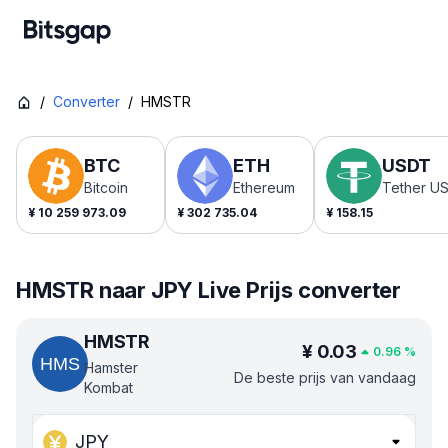
/
Converter
/
HMSTR
BTC
ETH
USDT
Bitcoin
Ethereum
Tether U
¥
10 259 973.09
¥
302 735.04
¥
158.15
HMSTR naar JPY Live Prijs converter
HMSTR
¥
0.03
0.96
%
Hamster
De beste prijs van vandaag
Kombat
JPY