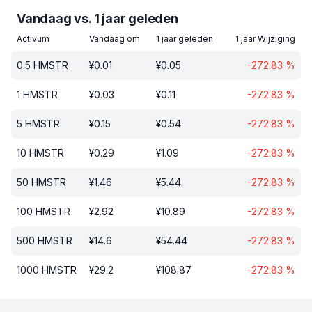
Vandaag vs. 1 jaar geleden
Activum
Vandaag om
1 jaar geleden
1 jaar Wijziging
0.5
HMSTR
¥
0.01
¥
0.05
-272.83
%
1
HMSTR
¥
0.03
¥
0.11
-272.83
%
5
HMSTR
¥
0.15
¥
0.54
-272.83
%
10
HMSTR
¥
0.29
¥
1.09
-272.83
%
50
HMSTR
¥
1.46
¥
5.44
-272.83
%
100
HMSTR
¥
2.92
¥
10.89
-272.83
%
500
HMSTR
¥
14.6
¥
54.44
-272.83
%
1000
HMSTR
¥
29.2
¥
108.87
-272.83
%