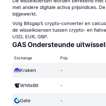
De wisselkoersen worden berekend met b
met andere digitale activa prijsindices. 
bijgewerkt.
Volg Bitsgap’s crypto-converter en calcul
de wisselkoersen tussen crypto- en fiatv
USD, EUR, GBP.
GAS Ondersteunde uitwissel
Exchange
Prijs
Kraken
-
WhiteBit
-
Gate
-