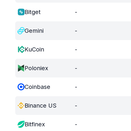
Bitget
-
Gemini
-
KuCoin
-
Poloniex
-
Coinbase
-
Binance US
-
Bitfinex
-