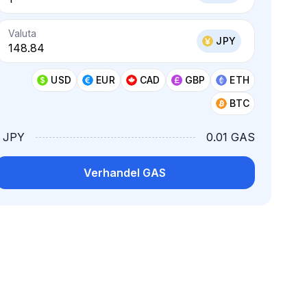
Valuta
JPY
USD
EUR
CAD
GBP
ETH
BTC
1 JPY
0.01 GAS
Verhandel GAS