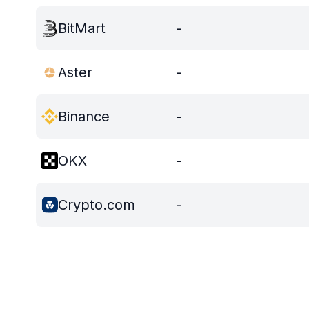
BitMart
-
Aster
-
Binance
-
OKX
-
Crypto.com
-