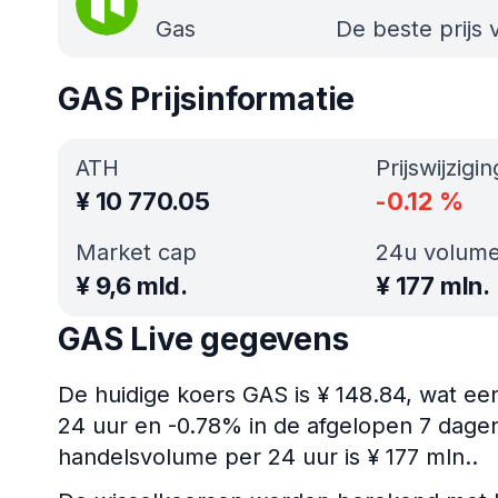
Gas
De beste prijs
GAS Prijsinformatie
ATH
Prijswijzigi
¥
10 770.05
-0.12
%
Market cap
24u volum
¥
9,6 mld.
¥
177 mln.
GAS Live gegevens
De huidige koers GAS is ¥ 148.84, wat een
24 uur en -0.78% in de afgelopen 7 dagen.
handelsvolume per 24 uur is ¥ 177 mln..