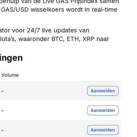
ehulp van de Live GAS Prijsindex samen
De GAS/USD wisselkoers wordt in real-time
ator voor 24/7 live updates van
aluta’s, waaronder BTC, ETH, XRP naar
ingen
Volume
-
Aanmelden
-
Aanmelden
-
Aanmelden