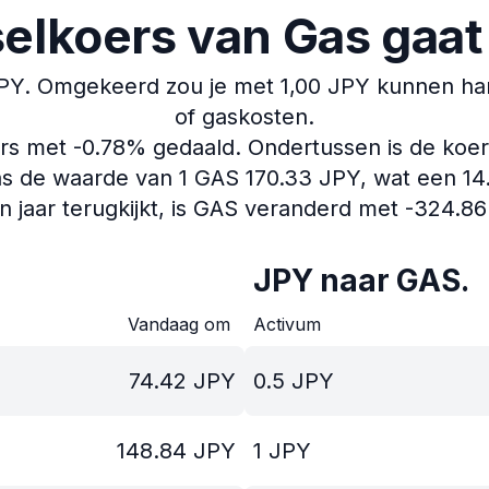
elkoers van Gas gaa
PY.
Omgekeerd zou je met 1,00 JPY kunnen hand
of gaskosten.
ers met -0.78% gedaald.
Ondertussen is de koer
s de waarde van 1 GAS 170.33 JPY, wat een 14.4
en jaar terugkijkt, is GAS veranderd met -324.86
JPY naar GAS.
Vandaag om
Activum
74.42
JPY
0.5
JPY
148.84
JPY
1
JPY