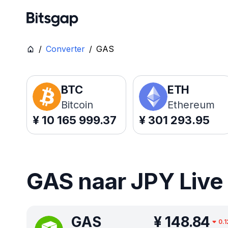
/
Converter
/
GAS
BTC
ETH
Bitcoin
Ethereum
¥
10 165 999.37
¥
301 293.95
GAS naar JPY Live 
GAS
¥
148.84
0.1