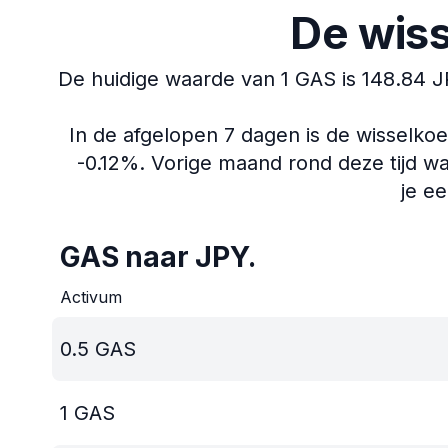
De wiss
De huidige waarde van 1 GAS is 148.84 J
In de afgelopen 7 dagen is de wisselko
-0.12%.
Vorige maand rond deze tijd wa
je e
GAS naar JPY.
Activum
0.5
GAS
1
GAS