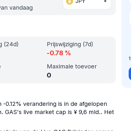
JPY
 van vandaag
ng (24d)
Prijswijziging (7d)
-0.78
%
e
Maximale toevoer
0
 -0.12% verandering is in de afgelopen
 GAS's live market cap is ¥ 9,6 mld.. Het