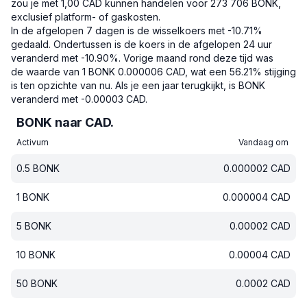
zou je met 1,00 CAD kunnen handelen voor 273 706 BONK,
exclusief platform- of gaskosten.
In de afgelopen 7 dagen is de wisselkoers met -10.71%
gedaald.
Ondertussen is de koers in de afgelopen 24 uur
veranderd met -10.90%.
Vorige maand rond deze tijd was
de waarde van 1 BONK 0.000006 CAD, wat een 56.21% stijging
is ten opzichte van nu.
Als je een jaar terugkijkt, is BONK
veranderd met -0.00003 CAD.
BONK naar CAD.
Activum
Vandaag om
0.5
BONK
0.000002
CAD
1
BONK
0.000004
CAD
5
BONK
0.00002
CAD
10
BONK
0.00004
CAD
50
BONK
0.0002
CAD