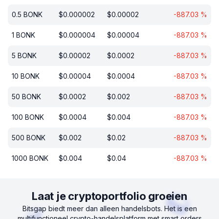
0.5
BONK
$
0.000002
$
0.00002
-887.03
%
1
BONK
$
0.000004
$
0.00004
-887.03
%
5
BONK
$
0.00002
$
0.0002
-887.03
%
10
BONK
$
0.00004
$
0.0004
-887.03
%
50
BONK
$
0.0002
$
0.002
-887.03
%
100
BONK
$
0.0004
$
0.004
-887.03
%
500
BONK
$
0.002
$
0.02
-887.03
%
1000
BONK
$
0.004
$
0.04
-887.03
%
Laat je cryptoportfolio groeien
Bitsgap biedt meer dan alleen handelsbots. Het is een
multifunctioneel crypto-handelsplatform met smart orders