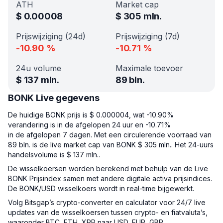
ATH
Market cap
$
0.00008
$
305 mln.
Prijswijziging (24d)
Prijswijziging (7d)
-10.90
%
-10.71
%
24u volume
Maximale toevoer
$
137 mln.
89 bln.
BONK Live gegevens
De huidige BONK prijs is $ 0.000004, wat -10.90%
verandering is in de afgelopen 24 uur en -10.71%
in de afgelopen 7 dagen. Met een circulerende voorraad van
89 bln. is de live market cap van BONK $ 305 mln.. Het 24-uurs
handelsvolume is $ 137 mln..
De wisselkoersen worden berekend met behulp van de Live
BONK Prijsindex samen met andere digitale activa prijsindices.
De BONK/USD wisselkoers wordt in real-time bijgewerkt.
Volg Bitsgap’s crypto-converter en calculator voor 24/7 live
updates van de wisselkoersen tussen crypto- en fiatvaluta’s,
waaronder BTC, ETH, XRP naar USD, EUR, GBP.