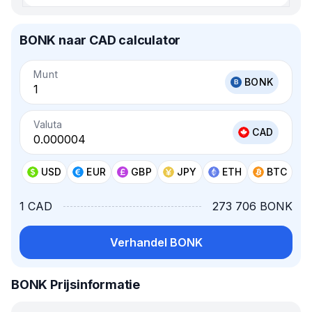
BONK naar CAD calculator
Munt
BONK
Valuta
CAD
USD
EUR
GBP
JPY
ETH
BTC
1 CAD
273 706 BONK
Verhandel BONK
BONK Prijsinformatie