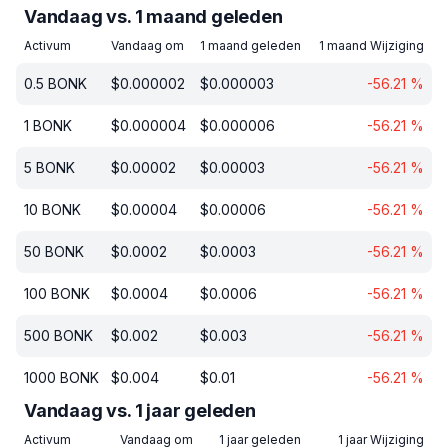
Vandaag vs. 1 maand geleden
Activum
Vandaag om
1 maand geleden
1 maand Wijziging
0.5
BONK
$
0.000002
$
0.000003
-56.21
%
1
BONK
$
0.000004
$
0.000006
-56.21
%
5
BONK
$
0.00002
$
0.00003
-56.21
%
10
BONK
$
0.00004
$
0.00006
-56.21
%
50
BONK
$
0.0002
$
0.0003
-56.21
%
100
BONK
$
0.0004
$
0.0006
-56.21
%
500
BONK
$
0.002
$
0.003
-56.21
%
1000
BONK
$
0.004
$
0.01
-56.21
%
Vandaag vs. 1 jaar geleden
Activum
Vandaag om
1 jaar geleden
1 jaar Wijziging