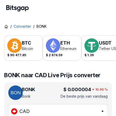
/
Converter
/
BONK
BTC
ETH
USDT
Bitcoin
Ethereum
Tether U
$
90 477.85
$
2 674.59
$
1.39
BONK naar CAD Live Prijs converter
BONK
$
0.000004
10.90
%
Bonk
De beste prijs van vandaag
CAD