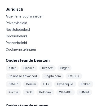
Juridisch
Algemene voorwaarden
Privacybeleid
Restitutiebeleid
Cookiebeleid
Partnerbeleid
Cookie-instellingen
Ondersteunde beurzen
Aster
Binance
Bitfinex
Bitget
Coinbase Advanced
Crypto.com
EVEDEX
Gate.io
Gemini
HTX
Hyperliquid
Kraken
Kucoin
OKX
Poloniex
WhiteBIT
BitMart
Ondersteunde munten