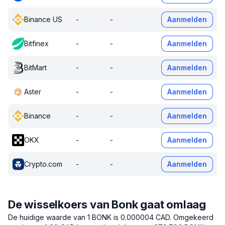
Binance US
-
-
Aanmelden
Bitfinex
-
-
Aanmelden
BitMart
-
-
Aanmelden
Aster
-
-
Aanmelden
Binance
-
-
Aanmelden
OKX
-
-
Aanmelden
Crypto.com
-
-
Aanmelden
De wisselkoers van Bonk gaat omlaag
De huidige waarde van 1 BONK is 0.000004 CAD.
Omgekeerd