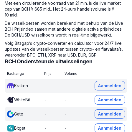
Met een circulerende voorraad van 21 mln. is de live market
cap van BCH ¥ 685 mld.. Het 24-uurs handelsvolume is ¥
10 mld..
De wisselkoersen worden berekend met behulp van de Live
BCH Prijsindex samen met andere digitale activa prijsindices.
De BCH/USD wisselkoers wordt in real-time bijgewerkt.
Volg Bitsgap’s crypto-converter en calculator voor 24/7 live
updates van de wisselkoersen tussen crypto- en fiatvaluta’s,
waaronder BTC, ETH, XRP naar USD, EUR, GBP.
BCH Ondersteunde uitwisselingen
Exchange
Prijs
Volume
Kraken
-
-
Aanmelden
WhiteBit
-
-
Aanmelden
Gate
-
-
Aanmelden
Bitget
-
-
Aanmelden