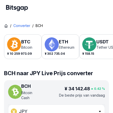
/
Converter
/
BCH
BTC
ETH
USDT
Bitcoin
Ethereum
Tether U
¥
10 259 973.09
¥
302 735.04
¥
158.15
BCH naar JPY Live Prijs converter
BCH
¥
34 142.48
0.42
%
Bitcoin
De beste prijs van vandaag
Cash
JPY