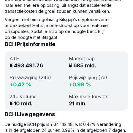
naar een snellere oplossing, uit angst dat escalerende
transactiekosten de groei zouden kunnen verstikken.
Vergeet niet om regelmatig Bitsgap’s cryptoconverter
te bezoeken! Het is je one-stop-shop voor real-time
prijsupdates, zodat je altijd op de hoogte bent. Blijf
op de hoogte met Bitsgap!
BCH Prijsinformatie
ATH
Market cap
¥
493 491.76
¥
685 mld.
Prijswijziging (24d)
Prijswijziging (7d)
+
0.42
%
+
0.99
%
24u volume
Maximale toevoer
¥
10 mld.
21 mln.
BCH Live gegevens
De huidige BCH prijs is ¥ 34 142.48, wat 0.42% verandering
is in de afgelopen 24 uur en 0.99% in de afgelopen 7 dagen.