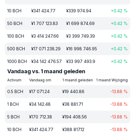
10
BCH
¥
341 424.77
¥
339 974.94
+
0.42
%
50
BCH
¥
1 707 123.83
¥
1 699 874.69
+
0.42
%
100
BCH
¥
3 414 247.66
¥
3 399 749.39
+
0.42
%
500
BCH
¥
17 071 238.29
¥
16 998 746.95
+
0.42
%
1000
BCH
¥
34 142 476.57
¥
33 997 493.9
+
0.42
%
Vandaag vs. 1 maand geleden
Activum
Vandaag om
1 maand geleden
1 maand Wijziging
0.5
BCH
¥
17 071.24
¥
19 440.86
-13.88
%
1
BCH
¥
34 142.48
¥
38 881.71
-13.88
%
5
BCH
¥
170 712.38
¥
194 408.56
-13.88
%
10
BCH
¥
341 424.77
¥
388 817.12
-13.88
%