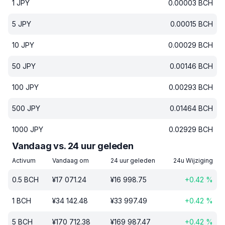
1
JPY
0.00003
BCH
5
JPY
0.00015
BCH
10
JPY
0.00029
BCH
50
JPY
0.00146
BCH
100
JPY
0.00293
BCH
500
JPY
0.01464
BCH
1000
JPY
0.02929
BCH
Vandaag vs. 24 uur geleden
Activum
Vandaag om
24 uur geleden
24u Wijziging
0.5
BCH
¥
17 071.24
¥
16 998.75
+
0.42
%
1
BCH
¥
34 142.48
¥
33 997.49
+
0.42
%
5
BCH
¥
170 712.38
¥
169 987.47
+
0.42
%