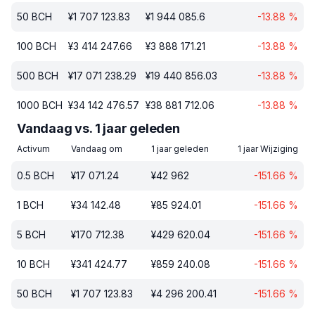
50
BCH
¥
1 707 123.83
¥
1 944 085.6
-13.88
%
100
BCH
¥
3 414 247.66
¥
3 888 171.21
-13.88
%
500
BCH
¥
17 071 238.29
¥
19 440 856.03
-13.88
%
1000
BCH
¥
34 142 476.57
¥
38 881 712.06
-13.88
%
Vandaag vs. 1 jaar geleden
Activum
Vandaag om
1 jaar geleden
1 jaar Wijziging
0.5
BCH
¥
17 071.24
¥
42 962
-151.66
%
1
BCH
¥
34 142.48
¥
85 924.01
-151.66
%
5
BCH
¥
170 712.38
¥
429 620.04
-151.66
%
10
BCH
¥
341 424.77
¥
859 240.08
-151.66
%
50
BCH
¥
1 707 123.83
¥
4 296 200.41
-151.66
%