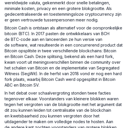
wereldwijde valuta, gekenmerkt door snelle betalingen,
minimale kosten, privacy en een grotere blokgrootte. Als
gedecentraliseerde en toestemmingsloze cryptocurrency zijn
er geen vertrouwde tussenpersonen meer nodig.
Bitcoin Cash is ontstaan als alternatief voor de oorspronkelijke
bitcoin (BTC). In 2017 pasten de ontwikkelaars van BCH
de BTC-code aan en lanceerden ze hun versie van
de software, wat resulteerde in een concurrerend product dat
Bitcoin opsplitste in twee verschillende blockchains: Bitcoin
en Bitcoin Cash. Deze splitsing, bekend als een hard fork,
kwam voort uit meningsverschillen binnen de community over
het schalen van Bitcoin en de implementatie van Segregated
Witness (SegWit). In de herfst van 2018 vond er nog een hard
fork plaats, waarbij Bitcoin Cash werd opgesplitst in Bitcoin
ABC en Bitcoin SV.
In het debat over schaalvergroting stonden twee facties
tegenover elkaar. Voorstanders van kleinere blokken waren
tegen het vergroten van de blokgrootte met het argument dat
dit zou kunnen leiden tot centralisatie van de blockchain
en kwetsbaarheid zou kunnen vergroten door het
uitdagender te maken om volledige nodes te hosten. Aan
de andere kant zochten voorstanders van grotere blokken