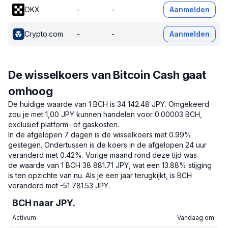
OKX
-
-
Aanmelden
Crypto.com
-
-
Aanmelden
De wisselkoers van Bitcoin Cash gaat
omhoog
De huidige waarde van 1 BCH is 34 142.48 JPY.
Omgekeerd
zou je met 1,00 JPY kunnen handelen voor 0.00003 BCH,
exclusief platform- of gaskosten.
In de afgelopen 7 dagen is de wisselkoers met 0.99%
gestegen.
Ondertussen is de koers in de afgelopen 24 uur
veranderd met 0.42%.
Vorige maand rond deze tijd was
de waarde van 1 BCH 38 881.71 JPY, wat een 13.88% stijging
is ten opzichte van nu.
Als je een jaar terugkijkt, is BCH
veranderd met -51 781.53 JPY.
BCH naar JPY.
Activum
Vandaag om