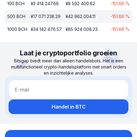
100
BCH
¥
3 414 247.66
¥
8 592 400.82
-151.66
%
500
BCH
¥
17 071 238.29
¥
42 962 004.11
-151.66
%
1000
BCH
¥
34 142 476.57
¥
85 924 008.23
-151.66
%
Laat je cryptoportfolio groeien
Bitsgap biedt meer dan alleen handelsbots. Het is een
multifunctioneel crypto-handelsplatform met smart orders
en inzichtelijke analyses.
E-mail
Handel in BTC