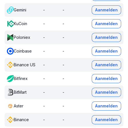
Gemini
-
-
Aanmelden
KuCoin
-
-
Aanmelden
Poloniex
-
-
Aanmelden
Coinbase
-
-
Aanmelden
Binance US
-
-
Aanmelden
Bitfinex
-
-
Aanmelden
BitMart
-
-
Aanmelden
Aster
-
-
Aanmelden
Binance
-
-
Aanmelden