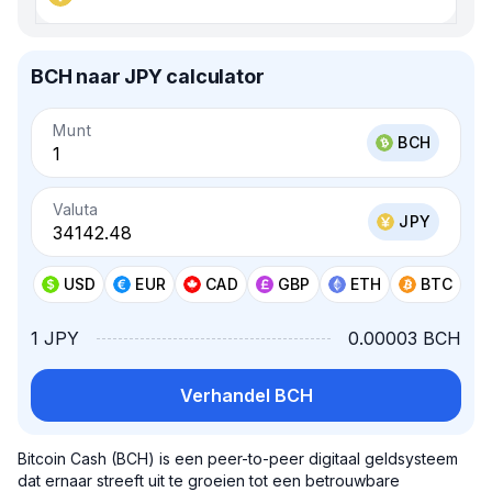
BCH naar JPY calculator
Munt
BCH
Valuta
JPY
USD
EUR
CAD
GBP
ETH
BTC
1 JPY
0.00003 BCH
Verhandel BCH
Bitcoin Cash (BCH) is een peer-to-peer digitaal geldsysteem
dat ernaar streeft uit te groeien tot een betrouwbare