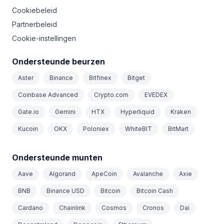
Cookiebeleid
Partnerbeleid
Cookie-instellingen
Ondersteunde beurzen
Aster
Binance
Bitfinex
Bitget
Coinbase Advanced
Crypto.com
EVEDEX
Gate.io
Gemini
HTX
Hyperliquid
Kraken
Kucoin
OKX
Poloniex
WhiteBIT
BitMart
Ondersteunde munten
Aave
Algorand
ApeCoin
Avalanche
Axie
BNB
Binance USD
Bitcoin
Bitcoin Cash
Cardano
Chainlink
Cosmos
Cronos
Dai