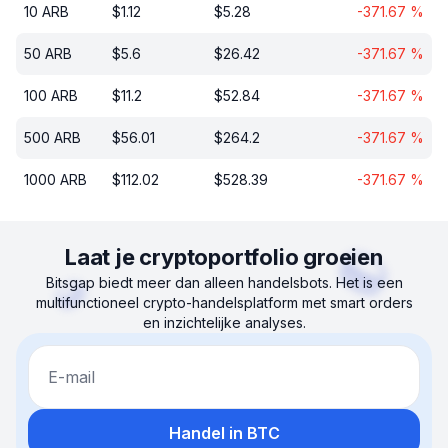
10
ARB
$
1.12
$
5.28
-371.67
%
50
ARB
$
5.6
$
26.42
-371.67
%
100
ARB
$
11.2
$
52.84
-371.67
%
500
ARB
$
56.01
$
264.2
-371.67
%
1000
ARB
$
112.02
$
528.39
-371.67
%
Laat je cryptoportfolio groeien
Bitsgap biedt meer dan alleen handelsbots. Het is een
multifunctioneel crypto-handelsplatform met smart orders
en inzichtelijke analyses.
E-mail
Handel in BTC