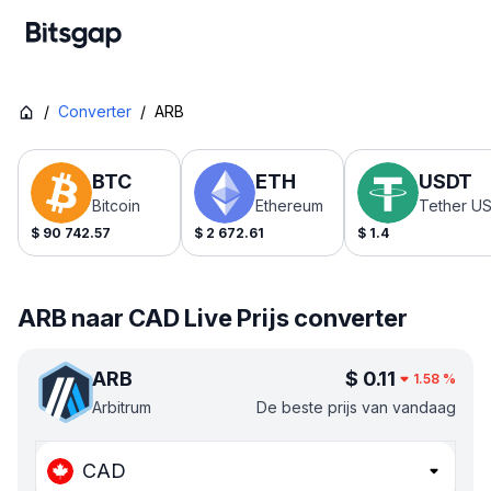
/
Converter
/
ARB
BTC
ETH
USDT
Bitcoin
Ethereum
Tether U
$
90 742.57
$
2 672.61
$
1.4
ARB naar CAD Live Prijs converter
ARB
$
0.11
1.58
%
Arbitrum
De beste prijs van vandaag
CAD