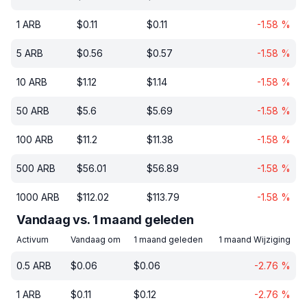
1
ARB
$
0.11
$
0.11
-1.58
%
5
ARB
$
0.56
$
0.57
-1.58
%
10
ARB
$
1.12
$
1.14
-1.58
%
50
ARB
$
5.6
$
5.69
-1.58
%
100
ARB
$
11.2
$
11.38
-1.58
%
500
ARB
$
56.01
$
56.89
-1.58
%
1000
ARB
$
112.02
$
113.79
-1.58
%
Vandaag vs. 1 maand geleden
Activum
Vandaag om
1 maand geleden
1 maand Wijziging
0.5
ARB
$
0.06
$
0.06
-2.76
%
1
ARB
$
0.11
$
0.12
-2.76
%