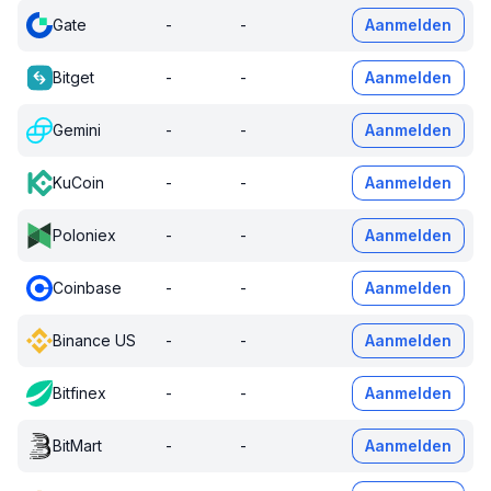
Gate
-
-
Aanmelden
Bitget
-
-
Aanmelden
Gemini
-
-
Aanmelden
KuCoin
-
-
Aanmelden
Poloniex
-
-
Aanmelden
Coinbase
-
-
Aanmelden
Binance US
-
-
Aanmelden
Bitfinex
-
-
Aanmelden
BitMart
-
-
Aanmelden