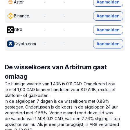
Aster
-
-
Aanmelden
Binance
-
-
Aanmelden
OKX
-
-
Aanmelden
Crypto.com
-
-
Aanmelden
De wisselkoers van Arbitrum gaat
omlaag
De huidige waarde van 1 ARB is 0.11 CAD.
Omgekeerd zou
je met 1,00 CAD kunnen handelen voor 8.9 ARB, exclusief
platform- of gaskosten.
In de afgelopen 7 dagen is de wisselkoers met 0.88%
gestegen.
Ondertussen is de koers in de afgelopen 24 uur
veranderd met -1.58%.
Vorige maand rond deze tijd was
de waarde van 1 ARB 0.12 CAD, wat een 2.76% stijging is ten
opzichte van nu.
Als je een jaar terugkijkt, is ARB veranderd