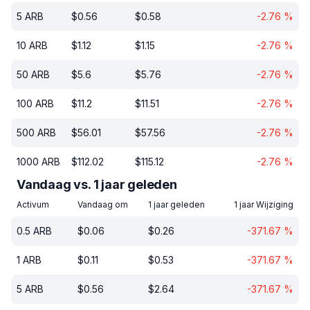
5
ARB
$
0.56
$
0.58
-2.76
%
10
ARB
$
1.12
$
1.15
-2.76
%
50
ARB
$
5.6
$
5.76
-2.76
%
100
ARB
$
11.2
$
11.51
-2.76
%
500
ARB
$
56.01
$
57.56
-2.76
%
1000
ARB
$
112.02
$
115.12
-2.76
%
Vandaag vs. 1 jaar geleden
Activum
Vandaag om
1 jaar geleden
1 jaar Wijziging
0.5
ARB
$
0.06
$
0.26
-371.67
%
1
ARB
$
0.11
$
0.53
-371.67
%
5
ARB
$
0.56
$
2.64
-371.67
%