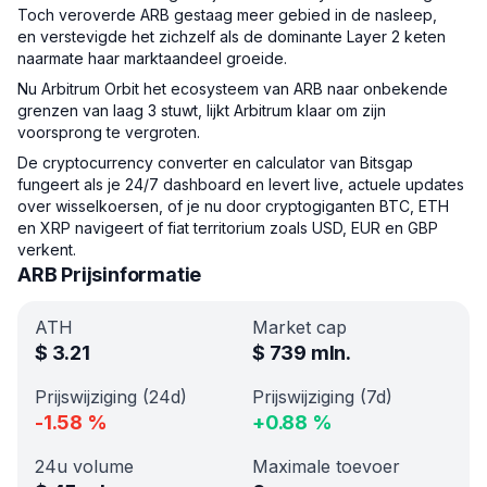
Toch veroverde ARB gestaag meer gebied in de nasleep,
en verstevigde het zichzelf als de dominante Layer 2 keten
naarmate haar marktaandeel groeide.
Nu Arbitrum Orbit het ecosysteem van ARB naar onbekende
grenzen van laag 3 stuwt, lijkt Arbitrum klaar om zijn
voorsprong te vergroten.
De cryptocurrency converter en calculator van Bitsgap
fungeert als je 24/7 dashboard en levert live, actuele updates
over wisselkoersen, of je nu door cryptogiganten BTC, ETH
en XRP navigeert of fiat territorium zoals USD, EUR en GBP
verkent.
ARB Prijsinformatie
ATH
Market cap
$
3.21
$
739 mln.
Prijswijziging (24d)
Prijswijziging (7d)
-1.58
%
+
0.88
%
24u volume
Maximale toevoer