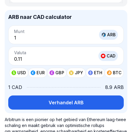
ARB naar CAD calculator
Munt
ARB
Valuta
CAD
USD
EUR
GBP
JPY
ETH
BTC
1 CAD
8.9 ARB
Verhandel ARB
Arbitrum is een pionier op het gebied van Ethereum laag-twee
schaling en maakt gebruik van optimistische rollups
om warpsnelheid, enorme schaalbaarheid en kosteneffectieve