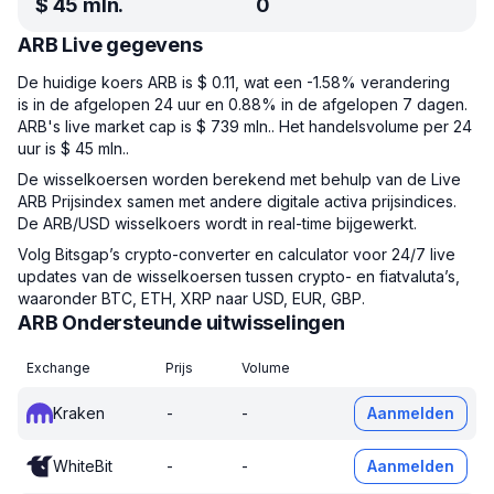
$
45 mln.
0
ARB Live gegevens
De huidige koers ARB is $ 0.11, wat een -1.58% verandering
is in de afgelopen 24 uur en 0.88% in de afgelopen 7 dagen.
ARB's live market cap is $ 739 mln.. Het handelsvolume per 24
uur is $ 45 mln..
De wisselkoersen worden berekend met behulp van de Live
ARB Prijsindex samen met andere digitale activa prijsindices.
De ARB/USD wisselkoers wordt in real-time bijgewerkt.
Volg Bitsgap’s crypto-converter en calculator voor 24/7 live
updates van de wisselkoersen tussen crypto- en fiatvaluta’s,
waaronder BTC, ETH, XRP naar USD, EUR, GBP.
ARB Ondersteunde uitwisselingen
Exchange
Prijs
Volume
Kraken
-
-
Aanmelden
WhiteBit
-
-
Aanmelden