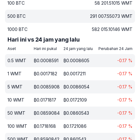
100
BTC
58 201.51015
WMT
500
BTC
291 007.55073
WMT
1000
BTC
582 015.10146
WMT
Hari ini vs 24 jam yang lalu
Aset
Hari ini pukul
24 jam yang lalu
Perubahan 24 Jam
0.5
WMT
₿
0.0008591
₿
0.0008605
-0.17
%
1
WMT
₿
0.0017182
₿
0.0017211
-0.17
%
5
WMT
₿
0.0085908
₿
0.0086054
-0.17
%
10
WMT
₿
0.0171817
₿
0.0172109
-0.17
%
50
WMT
₿
0.0859084
₿
0.0860543
-0.17
%
100
WMT
₿
0.1718168
₿
0.1721086
-0.17
%
500
WMT
₿
0.8590842
₿
0.860543
-0.17
%