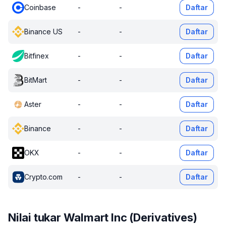
Coinbase
-
-
Daftar
Binance US
-
-
Daftar
Bitfinex
-
-
Daftar
BitMart
-
-
Daftar
Aster
-
-
Daftar
Binance
-
-
Daftar
OKX
-
-
Daftar
Crypto.com
-
-
Daftar
Nilai tukar Walmart Inc (Derivatives)