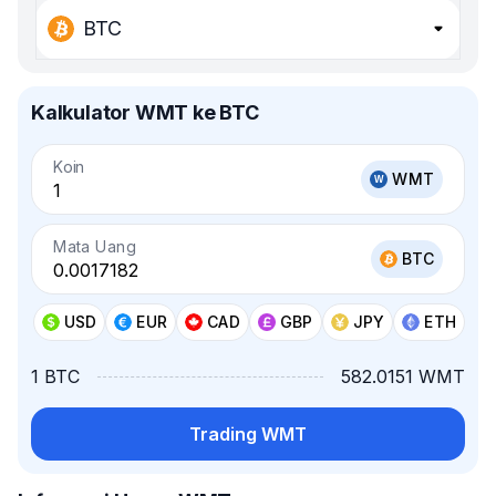
BTC
Kalkulator WMT ke BTC
Koin
WMT
Mata Uang
BTC
USD
EUR
CAD
GBP
JPY
ETH
1 BTC
582.0151 WMT
Trading WMT