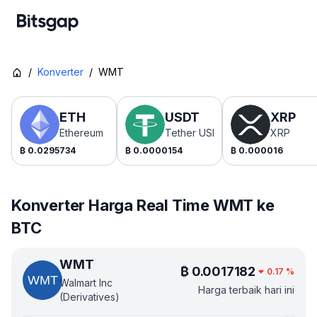
/
Konverter
/
WMT
ETH
USDT
XRP
Ethereum
Tether USDt
XRP
₿
0.0295734
₿
0.0000154
₿
0.000016
Konverter Harga Real Time WMT ke
BTC
WMT
₿
0.0017182
0.17
%
Walmart Inc
Harga terbaik hari ini
(Derivatives)