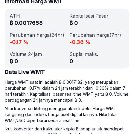
Informasi Harga WMT
ATH
Kapitalisasi Pasar
₿
0.0017658
₿
0
Perubahan harga(24hr)
Perubahan harga(7hr)
-0.17
%
-0.36
%
Volume 24jam
Suplai maks.
₿
0
0
Data Live WMT
Harga WMT saat ini adalah ₿ 0.0017182, yang merupakan
perubahan -0.17% dalam 24 jam terakhir dan -0.36% dalam 7
hari terakhir. Kapitalisasi pasar real time WMT yaitu ₿ 0. Volume
perdagangan 24 jamnya mencapai ₿ 0.
Nilai konversi dihitung menggunakan Indeks Harga WMT
Langsung dan indeks harga aset digital lainnya. Nilai tukar
WMT/USD diperbarui secara real time.
Ikuti konverter dan kalkulator kripto Bitsgap untuk mendapat