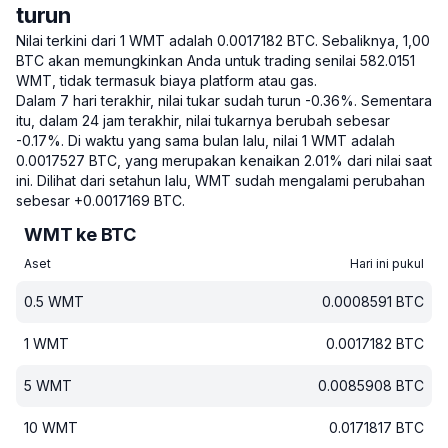
turun
Nilai terkini dari 1 WMT adalah 0.0017182 BTC.
Sebaliknya, 1,00
BTC akan memungkinkan Anda untuk trading senilai 582.0151
WMT, tidak termasuk biaya platform atau gas.
Dalam 7 hari terakhir, nilai tukar sudah turun -0.36%.
Sementara
itu, dalam 24 jam terakhir, nilai tukarnya berubah sebesar
-0.17%.
Di waktu yang sama bulan lalu, nilai 1 WMT adalah
0.0017527 BTC, yang merupakan kenaikan 2.01% dari nilai saat
ini.
Dilihat dari setahun lalu, WMT sudah mengalami perubahan
sebesar +0.0017169 BTC.
WMT ke BTC
Aset
Hari ini pukul
0.5
WMT
0.0008591
BTC
1
WMT
0.0017182
BTC
5
WMT
0.0085908
BTC
10
WMT
0.0171817
BTC