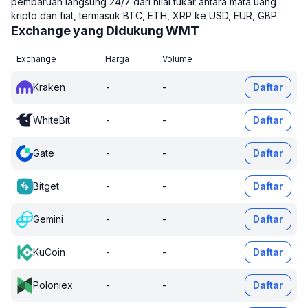
pembaruan langsung 24/7 dari nilai tukar antara mata uang
kripto dan fiat, termasuk BTC, ETH, XRP ke USD, EUR, GBP.
Exchange yang Didukung WMT
Exchange
Harga
Volume
Kraken
-
-
Daftar
WhiteBit
-
-
Daftar
Gate
-
-
Daftar
Bitget
-
-
Daftar
Gemini
-
-
Daftar
KuCoin
-
-
Daftar
Poloniex
-
-
Daftar