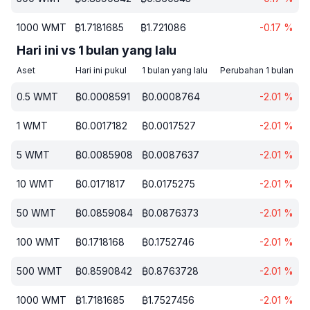
1000
WMT
₿
1.7181685
₿
1.721086
-0.17
%
Hari ini vs 1 bulan yang lalu
Aset
Hari ini pukul
1 bulan yang lalu
Perubahan 1 bulan
0.5
WMT
₿
0.0008591
₿
0.0008764
-2.01
%
1
WMT
₿
0.0017182
₿
0.0017527
-2.01
%
5
WMT
₿
0.0085908
₿
0.0087637
-2.01
%
10
WMT
₿
0.0171817
₿
0.0175275
-2.01
%
50
WMT
₿
0.0859084
₿
0.0876373
-2.01
%
100
WMT
₿
0.1718168
₿
0.1752746
-2.01
%
500
WMT
₿
0.8590842
₿
0.8763728
-2.01
%
1000
WMT
₿
1.7181685
₿
1.7527456
-2.01
%