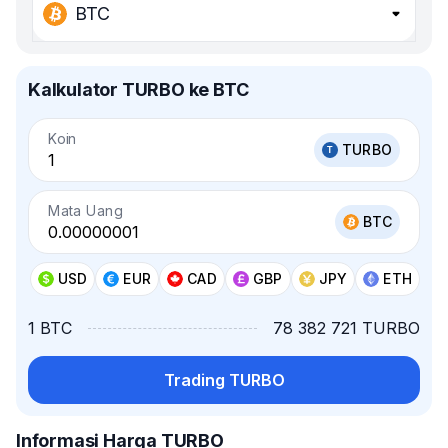
BTC
Kalkulator TURBO ke BTC
Koin
TURBO
Mata Uang
BTC
USD
EUR
CAD
GBP
JPY
ETH
1 BTC
78 382 721 TURBO
Trading TURBO
Informasi Harga TURBO