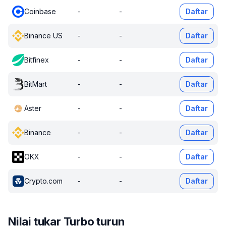
Coinbase
-
-
Daftar
Binance US
-
-
Daftar
Bitfinex
-
-
Daftar
BitMart
-
-
Daftar
Aster
-
-
Daftar
Binance
-
-
Daftar
OKX
-
-
Daftar
Crypto.com
-
-
Daftar
Nilai tukar Turbo turun