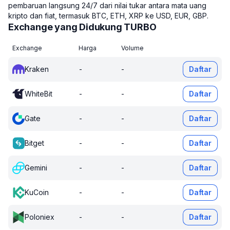
pembaruan langsung 24/7 dari nilai tukar antara mata uang
kripto dan fiat, termasuk BTC, ETH, XRP ke USD, EUR, GBP.
Exchange yang Didukung TURBO
Exchange
Harga
Volume
Kraken
-
-
Daftar
WhiteBit
-
-
Daftar
Gate
-
-
Daftar
Bitget
-
-
Daftar
Gemini
-
-
Daftar
KuCoin
-
-
Daftar
Poloniex
-
-
Daftar