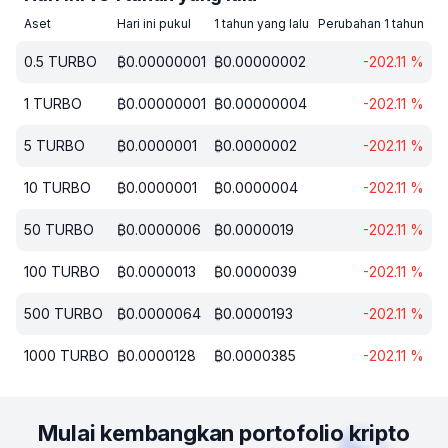
Aset
Hari ini pukul
1 tahun yang lalu
Perubahan 1 tahun
0.5
TURBO
₿
0.00000001
₿
0.00000002
-202.11
%
1
TURBO
₿
0.00000001
₿
0.00000004
-202.11
%
5
TURBO
₿
0.0000001
₿
0.0000002
-202.11
%
10
TURBO
₿
0.0000001
₿
0.0000004
-202.11
%
50
TURBO
₿
0.0000006
₿
0.0000019
-202.11
%
100
TURBO
₿
0.0000013
₿
0.0000039
-202.11
%
500
TURBO
₿
0.0000064
₿
0.0000193
-202.11
%
1000
TURBO
₿
0.0000128
₿
0.0000385
-202.11
%
Mulai kembangkan portofolio kripto