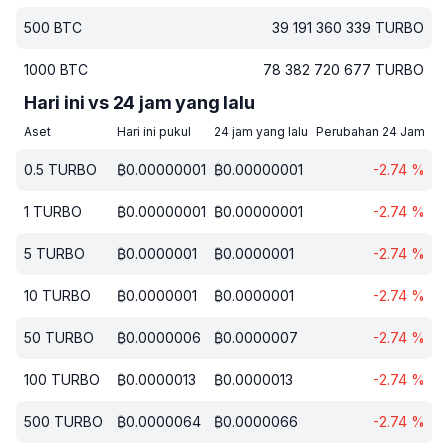
500
BTC
39 191 360 339
TURBO
1000
BTC
78 382 720 677
TURBO
Hari ini vs 24 jam yang lalu
Aset
Hari ini pukul
24 jam yang lalu
Perubahan 24 Jam
0.5
TURBO
₿
0.00000001
₿
0.00000001
-2.74
%
1
TURBO
₿
0.00000001
₿
0.00000001
-2.74
%
5
TURBO
₿
0.0000001
₿
0.0000001
-2.74
%
10
TURBO
₿
0.0000001
₿
0.0000001
-2.74
%
50
TURBO
₿
0.0000006
₿
0.0000007
-2.74
%
100
TURBO
₿
0.0000013
₿
0.0000013
-2.74
%
500
TURBO
₿
0.0000064
₿
0.0000066
-2.74
%