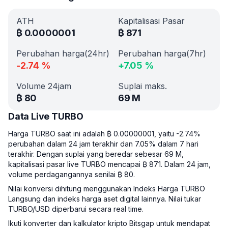
ATH
Kapitalisasi Pasar
₿
0.0000001
₿
871
Perubahan harga(24hr)
Perubahan harga(7hr)
-2.74
%
+
7.05
%
Volume 24jam
Suplai maks.
₿
80
69 M
Data Live TURBO
Harga TURBO saat ini adalah ₿ 0.00000001, yaitu -2.74%
perubahan dalam 24 jam terakhir dan 7.05% dalam 7 hari
terakhir. Dengan suplai yang beredar sebesar 69 M,
kapitalisasi pasar live TURBO mencapai ₿ 871. Dalam 24 jam,
volume perdagangannya senilai ₿ 80.
Nilai konversi dihitung menggunakan Indeks Harga TURBO
Langsung dan indeks harga aset digital lainnya. Nilai tukar
TURBO/USD diperbarui secara real time.
Ikuti konverter dan kalkulator kripto Bitsgap untuk mendapat