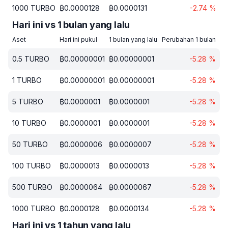
1000
TURBO
₿
0.0000128
₿
0.0000131
-2.74
%
Hari ini vs 1 bulan yang lalu
Aset
Hari ini pukul
1 bulan yang lalu
Perubahan 1 bulan
0.5
TURBO
₿
0.00000001
₿
0.00000001
-5.28
%
1
TURBO
₿
0.00000001
₿
0.00000001
-5.28
%
5
TURBO
₿
0.0000001
₿
0.0000001
-5.28
%
10
TURBO
₿
0.0000001
₿
0.0000001
-5.28
%
50
TURBO
₿
0.0000006
₿
0.0000007
-5.28
%
100
TURBO
₿
0.0000013
₿
0.0000013
-5.28
%
500
TURBO
₿
0.0000064
₿
0.0000067
-5.28
%
1000
TURBO
₿
0.0000128
₿
0.0000134
-5.28
%
Hari ini vs 1 tahun yang lalu