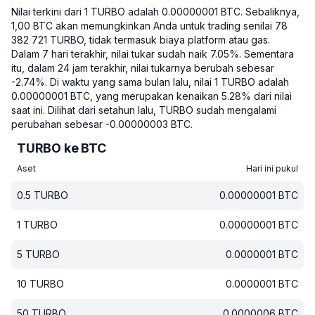
Nilai terkini dari 1 TURBO adalah 0.00000001 BTC.
Sebaliknya,
1,00 BTC akan memungkinkan Anda untuk trading senilai 78
382 721 TURBO, tidak termasuk biaya platform atau gas.
Dalam 7 hari terakhir, nilai tukar sudah naik 7.05%.
Sementara
itu, dalam 24 jam terakhir, nilai tukarnya berubah sebesar
-2.74%.
Di waktu yang sama bulan lalu, nilai 1 TURBO adalah
0.00000001 BTC, yang merupakan kenaikan 5.28% dari nilai
saat ini.
Dilihat dari setahun lalu, TURBO sudah mengalami
perubahan sebesar -0.00000003 BTC.
TURBO ke BTC
Aset
Hari ini pukul
0.5
TURBO
0.00000001
BTC
1
TURBO
0.00000001
BTC
5
TURBO
0.0000001
BTC
10
TURBO
0.0000001
BTC
50
TURBO
0.0000006
BTC