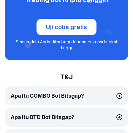
Uji coba gratis
Semua data Anda dilindungi dengan enkripsi tingkat
tinggi
T&J
Apa Itu COMBO Bot Bitsgap?
COMBO bot
Bitsgap adalah solusi trading otomatis
Apa Itu BTD Bot Bitsgap?
cerdas yang dirancang khusus trading futures. Bot
istimewa ini didesain untuk memanfaatkan pasar yang
naik dan turun, dan berkat kemampuan leverage-nya,