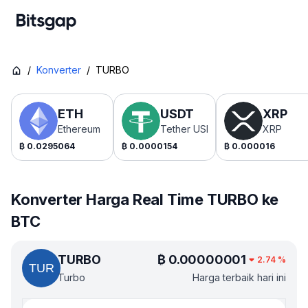
/
Konverter
/
TURBO
ETH
USDT
XRP
Ethereum
Tether USDt
XRP
₿
0.0295064
₿
0.0000154
₿
0.000016
Konverter Harga Real Time TURBO ke
BTC
TURBO
₿
0.00000001
2.74
%
Turbo
Harga terbaik hari ini