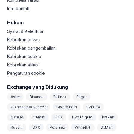
Kompetisi afiliasi
Info kontak
Hukum
Syarat & Ketentuan
Kebijakan privasi
Kebijakan pengembalian
Kebijakan cookie
Kebijakan afiliasi
Pengaturan cookie
Exchange yang Didukung
Aster
Binance
Bitfinex
Bitget
Coinbase Advanced
Crypto.com
EVEDEX
Gate.io
Gemini
HTX
Hyperliquid
Kraken
Kucoin
OKX
Poloniex
WhiteBIT
BitMart