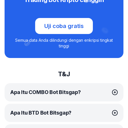
Uji coba gratis
Semua data Anda dilindungi dengan enkripsi tingkat
tinggi
T&J
Apa Itu COMBO Bot Bitsgap?
COMBO bot
Bitsgap adalah solusi trading otomatis
Apa Itu BTD Bot Bitsgap?
cerdas yang dirancang khusus trading futures. Bot
istimewa ini didesain untuk memanfaatkan pasar yang
naik dan turun, dan berkat kemampuan leverage-nya,