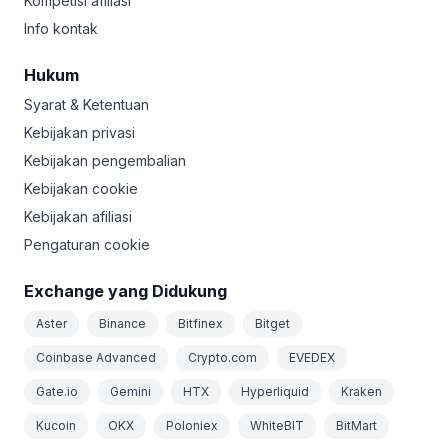
Kompetisi afiliasi
Info kontak
Hukum
Syarat & Ketentuan
Kebijakan privasi
Kebijakan pengembalian
Kebijakan cookie
Kebijakan afiliasi
Pengaturan cookie
Exchange yang Didukung
Aster
Binance
Bitfinex
Bitget
Coinbase Advanced
Crypto.com
EVEDEX
Gate.io
Gemini
HTX
Hyperliquid
Kraken
Kucoin
OKX
Poloniex
WhiteBIT
BitMart