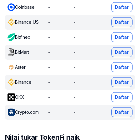
Coinbase
-
-
Daftar
Binance US
-
-
Daftar
Bitfinex
-
-
Daftar
BitMart
-
-
Daftar
Aster
-
-
Daftar
Binance
-
-
Daftar
OKX
-
-
Daftar
Crypto.com
-
-
Daftar
Nilai tukar TokenFi naik