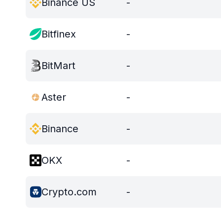
Binance US
-
Bitfinex
-
BitMart
-
Aster
-
Binance
-
OKX
-
Crypto.com
-