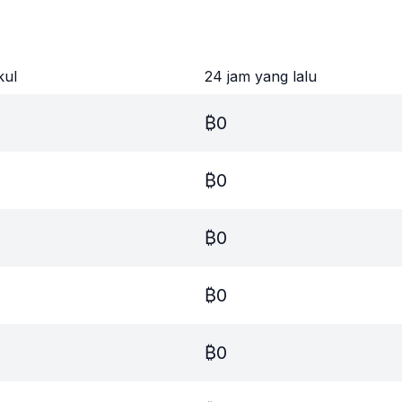
kul
24 jam yang lalu
₿
0
₿
0
₿
0
₿
0
₿
0