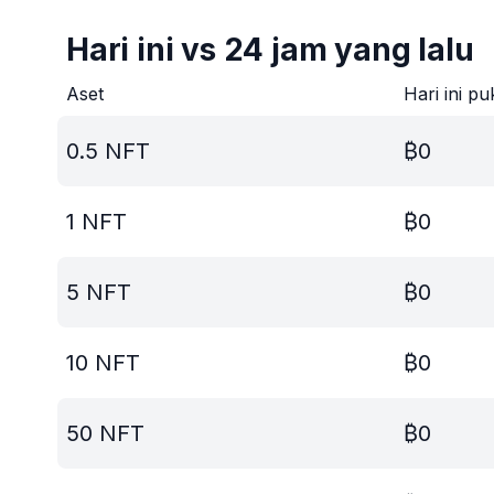
Hari ini vs 24 jam yang lalu
Aset
Hari ini pu
0.5
NFT
₿
0
1
NFT
₿
0
5
NFT
₿
0
10
NFT
₿
0
50
NFT
₿
0