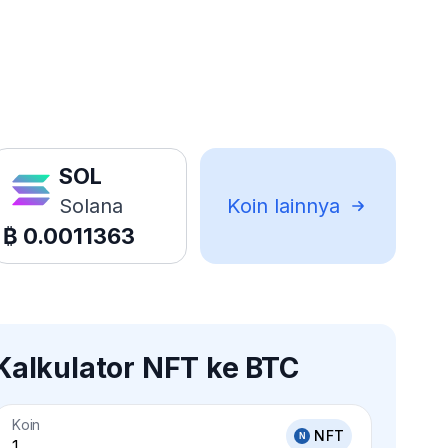
SOL
Solana
Koin lainnya
₿
0.0011363
Kalkulator NFT ke BTC
Koin
NFT