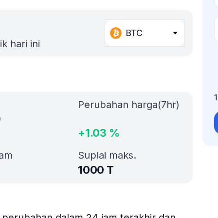
BTC
k hari ini
Perubahan harga(7hr)
)
+
1.03
%
jam
Suplai maks.
1000 T
3% perubahan dalam 24 jam terakhir dan