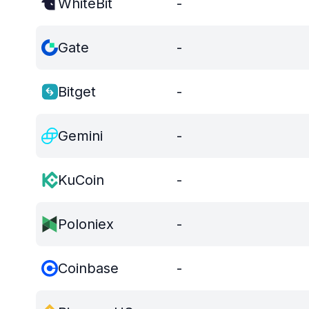
WhiteBit
-
Gate
-
Bitget
-
Gemini
-
KuCoin
-
Poloniex
-
Coinbase
-