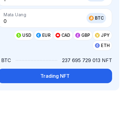
Mata Uang
BTC
USD
EUR
CAD
GBP
JPY
ETH
1 BTC
237 695 729 013 NFT
Trading NFT