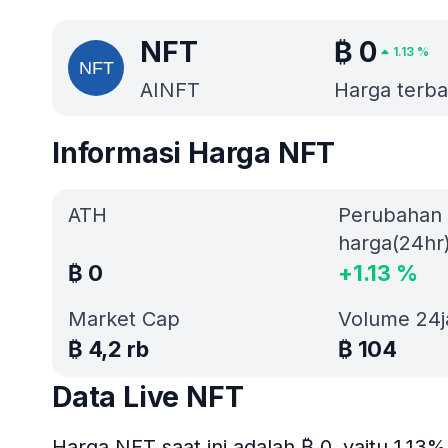
NFT
₿
0
1.13
%
AINFT
Harga terbai
Informasi Harga NFT
ATH
Perubahan
harga(24hr
₿
0
+
1.13
%
Market Cap
Volume 24
₿
4,2 rb
₿
104
Data Live NFT
Harga NFT saat ini adalah ₿ 0, yaitu 1.1