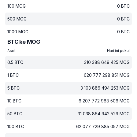
100
MOG
0
BTC
500
MOG
0
BTC
1000
MOG
0
BTC
BTC ke MOG
Aset
Hari ini pukul
0.5
BTC
310 388 649 425
MOG
1
BTC
620 777 298 851
MOG
5
BTC
3 103 886 494 253
MOG
10
BTC
6 207 772 988 506
MOG
50
BTC
31 038 864 942 529
MOG
100
BTC
62 077 729 885 057
MOG