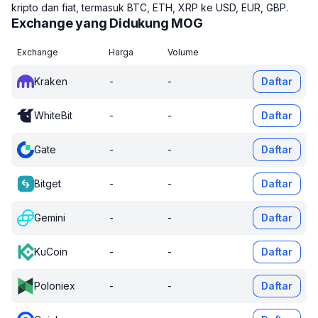
kripto dan fiat, termasuk BTC, ETH, XRP ke USD, EUR, GBP.
Exchange yang Didukung MOG
Exchange
Harga
Volume
Kraken
-
-
Daftar
WhiteBit
-
-
Daftar
Gate
-
-
Daftar
Bitget
-
-
Daftar
Gemini
-
-
Daftar
KuCoin
-
-
Daftar
Poloniex
-
-
Daftar