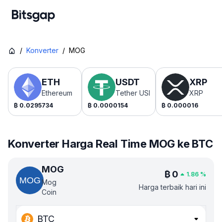
/
Konverter
/
MOG
ETH
USDT
XRP
Ethereum
Tether USDt
XRP
₿
0.0295734
₿
0.0000154
₿
0.000016
Konverter Harga Real Time MOG ke BTC
MOG
₿
0
1.86
%
Mog
Harga terbaik hari ini
Coin
BTC