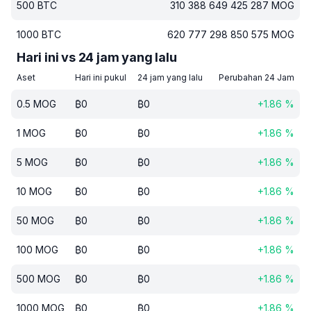
500
BTC
310 388 649 425 287
MOG
1000
BTC
620 777 298 850 575
MOG
Hari ini vs 24 jam yang lalu
Aset
Hari ini pukul
24 jam yang lalu
Perubahan 24 Jam
0.5
MOG
₿
0
₿
0
+
1.86
%
1
MOG
₿
0
₿
0
+
1.86
%
5
MOG
₿
0
₿
0
+
1.86
%
10
MOG
₿
0
₿
0
+
1.86
%
50
MOG
₿
0
₿
0
+
1.86
%
100
MOG
₿
0
₿
0
+
1.86
%
500
MOG
₿
0
₿
0
+
1.86
%
1000
MOG
₿
0
₿
0
+
1.86
%