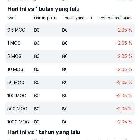
Hari ini vs 1 bulan yang lalu
Aset
Hari ini pukul
1 bulan yang lalu
Perubahan 1 bulan
0.5
MOG
₿
0
₿
0
-2.05
%
1
MOG
₿
0
₿
0
-2.05
%
5
MOG
₿
0
₿
0
-2.05
%
10
MOG
₿
0
₿
0
-2.05
%
50
MOG
₿
0
₿
0
-2.05
%
100
MOG
₿
0
₿
0
-2.05
%
500
MOG
₿
0
₿
0
-2.05
%
1000
MOG
₿
0
₿
0
-2.05
%
Hari ini vs 1 tahun yang lalu