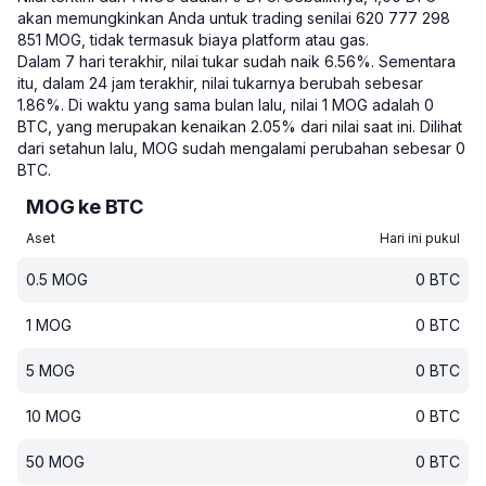
akan memungkinkan Anda untuk trading senilai 620 777 298
851 MOG, tidak termasuk biaya platform atau gas.
Dalam 7 hari terakhir, nilai tukar sudah naik 6.56%.
Sementara
itu, dalam 24 jam terakhir, nilai tukarnya berubah sebesar
1.86%.
Di waktu yang sama bulan lalu, nilai 1 MOG adalah 0
BTC, yang merupakan kenaikan 2.05% dari nilai saat ini.
Dilihat
dari setahun lalu, MOG sudah mengalami perubahan sebesar 0
BTC.
MOG ke BTC
Aset
Hari ini pukul
0.5
MOG
0
BTC
1
MOG
0
BTC
5
MOG
0
BTC
10
MOG
0
BTC
50
MOG
0
BTC