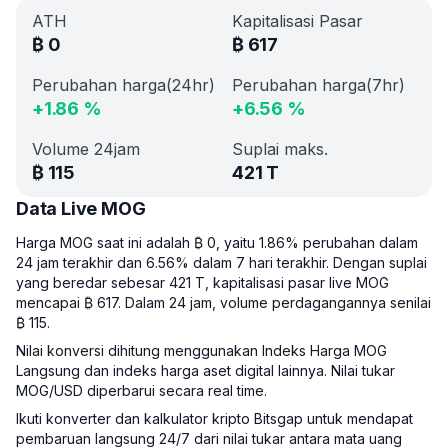
ATH
Kapitalisasi Pasar
₿
0
₿
617
Perubahan harga(24hr)
Perubahan harga(7hr)
+
1.86
%
+
6.56
%
Volume 24jam
Suplai maks.
₿
115
421 T
Data Live MOG
Harga MOG saat ini adalah ₿ 0, yaitu 1.86% perubahan dalam
24 jam terakhir dan 6.56% dalam 7 hari terakhir. Dengan suplai
yang beredar sebesar 421 T, kapitalisasi pasar live MOG
mencapai ₿ 617. Dalam 24 jam, volume perdagangannya senilai
₿ 115.
Nilai konversi dihitung menggunakan Indeks Harga MOG
Langsung dan indeks harga aset digital lainnya. Nilai tukar
MOG/USD diperbarui secara real time.
Ikuti konverter dan kalkulator kripto Bitsgap untuk mendapat
pembaruan langsung 24/7 dari nilai tukar antara mata uang