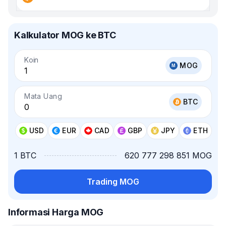
Kalkulator MOG ke BTC
Koin
MOG
Mata Uang
BTC
USD
EUR
CAD
GBP
JPY
ETH
1 BTC
620 777 298 851 MOG
Trading MOG
Informasi Harga MOG