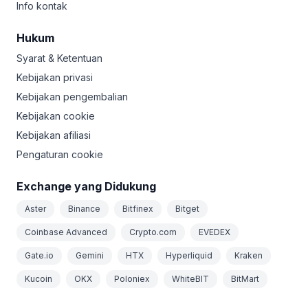
Info kontak
Hukum
Syarat & Ketentuan
Kebijakan privasi
Kebijakan pengembalian
Kebijakan cookie
Kebijakan afiliasi
Pengaturan cookie
Exchange yang Didukung
Aster
Binance
Bitfinex
Bitget
Coinbase Advanced
Crypto.com
EVEDEX
Gate.io
Gemini
HTX
Hyperliquid
Kraken
Kucoin
OKX
Poloniex
WhiteBIT
BitMart