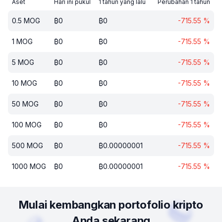
Aset
Hari ini pukul
1 tahun yang lalu
Perubahan 1 tahun
0.5
MOG
₿
0
₿
0
-715.55
%
1
MOG
₿
0
₿
0
-715.55
%
5
MOG
₿
0
₿
0
-715.55
%
10
MOG
₿
0
₿
0
-715.55
%
50
MOG
₿
0
₿
0
-715.55
%
100
MOG
₿
0
₿
0
-715.55
%
500
MOG
₿
0
₿
0.00000001
-715.55
%
1000
MOG
₿
0
₿
0.00000001
-715.55
%
Mulai kembangkan portofolio kripto
Anda sekarang