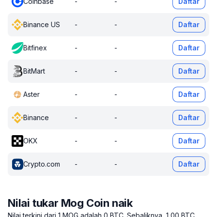
Coinbase
-
-
Daftar
Binance US
-
-
Daftar
Bitfinex
-
-
Daftar
BitMart
-
-
Daftar
Aster
-
-
Daftar
Binance
-
-
Daftar
OKX
-
-
Daftar
Crypto.com
-
-
Daftar
Nilai tukar Mog Coin naik
Nilai terkini dari 1 MOG adalah 0 BTC.
Sebaliknya, 1,00 BTC