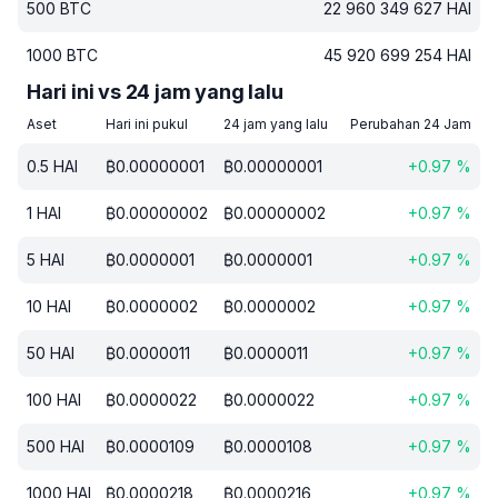
500
BTC
22 960 349 627
HAI
1000
BTC
45 920 699 254
HAI
Hari ini vs 24 jam yang lalu
Aset
Hari ini pukul
24 jam yang lalu
Perubahan 24 Jam
0.5
HAI
₿
0.00000001
₿
0.00000001
+
0.97
%
1
HAI
₿
0.00000002
₿
0.00000002
+
0.97
%
5
HAI
₿
0.0000001
₿
0.0000001
+
0.97
%
10
HAI
₿
0.0000002
₿
0.0000002
+
0.97
%
50
HAI
₿
0.0000011
₿
0.0000011
+
0.97
%
100
HAI
₿
0.0000022
₿
0.0000022
+
0.97
%
500
HAI
₿
0.0000109
₿
0.0000108
+
0.97
%
1000
HAI
₿
0.0000218
₿
0.0000216
+
0.97
%