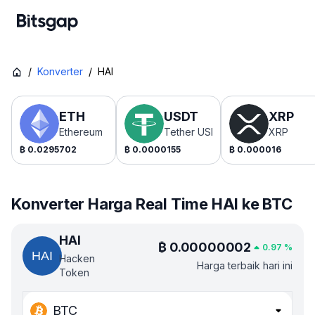
/
Konverter
/
HAI
ETH
USDT
XRP
Ethereum
Tether USDt
XRP
₿
0.0295702
₿
0.0000155
₿
0.000016
Konverter Harga Real Time HAI ke BTC
HAI
₿
0.00000002
0.97
%
Hacken
Harga terbaik hari ini
Token
BTC