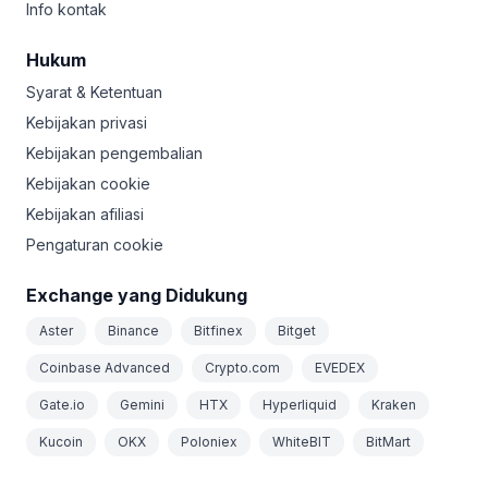
Info kontak
Hukum
Syarat & Ketentuan
Kebijakan privasi
Kebijakan pengembalian
Kebijakan cookie
Kebijakan afiliasi
Pengaturan cookie
Exchange yang Didukung
Aster
Binance
Bitfinex
Bitget
Coinbase Advanced
Crypto.com
EVEDEX
Gate.io
Gemini
HTX
Hyperliquid
Kraken
Kucoin
OKX
Poloniex
WhiteBIT
BitMart