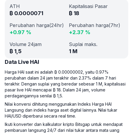
ATH
Kapitalisasi Pasar
₿
0.0000071
₿
18
Perubahan harga(24hr)
Perubahan harga(7hr)
+
0.97
%
+
2.37
%
Volume 24jam
Suplai maks.
₿
1,5
1 M
Data Live HAI
Harga HAI saat ini adalah ₿ 0.00000002, yaitu 0.97%
perubahan dalam 24 jam terakhir dan 2.37% dalam 7 hari
terakhir. Dengan suplai yang beredar sebesar 1 M, kapitalisasi
pasar live HAI mencapai ₿ 18. Dalam 24 jam, volume
perdagangannya senilai ₿ 1,5.
Nilai konversi dihitung menggunakan Indeks Harga HAI
Langsung dan indeks harga aset digital lainnya. Nilai tukar
HAI/USD diperbarui secara real time.
Ikuti konverter dan kalkulator kripto Bitsgap untuk mendapat
pembaruan langsung 24/7 dari nilai tukar antara mata uang