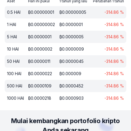
Aset
Hari ini pukul
1 tahun yang lalu
Perubahan 1 tahun
0.5
HAI
₿
0.00000001
₿
0.00000005
-314.86
%
1
HAI
₿
0.00000002
₿
0.0000001
-314.86
%
5
HAI
₿
0.0000001
₿
0.0000005
-314.86
%
10
HAI
₿
0.0000002
₿
0.0000009
-314.86
%
50
HAI
₿
0.0000011
₿
0.0000045
-314.86
%
100
HAI
₿
0.0000022
₿
0.000009
-314.86
%
500
HAI
₿
0.0000109
₿
0.0000452
-314.86
%
1000
HAI
₿
0.0000218
₿
0.0000903
-314.86
%
Mulai kembangkan portofolio kripto
Anda sekarang