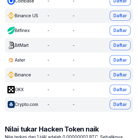
Coinbase
-
-
Daftar
Binance US
-
-
Daftar
Bitfinex
-
-
Daftar
BitMart
-
-
Daftar
Aster
-
-
Daftar
Binance
-
-
Daftar
OKX
-
-
Daftar
Crypto.com
-
-
Daftar
Nilai tukar Hacken Token naik
Nilai terkini dari 1 HAI adalah 0.00000002 BTC.
Sebaliknya,