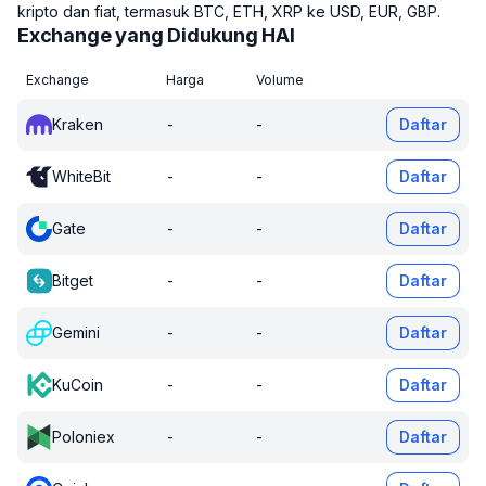
kripto dan fiat, termasuk BTC, ETH, XRP ke USD, EUR, GBP.
Exchange yang Didukung HAI
Exchange
Harga
Volume
Kraken
-
-
Daftar
WhiteBit
-
-
Daftar
Gate
-
-
Daftar
Bitget
-
-
Daftar
Gemini
-
-
Daftar
KuCoin
-
-
Daftar
Poloniex
-
-
Daftar