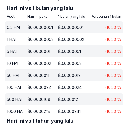
Hari ini vs 1 bulan yang lalu
Aset
Hari ini pukul
1 bulan yang lalu
Perubahan 1 bulan
0.5
HAI
₿
0.00000001
₿
0.00000001
-10.53
%
1
HAI
₿
0.00000002
₿
0.00000002
-10.53
%
5
HAI
₿
0.0000001
₿
0.0000001
-10.53
%
10
HAI
₿
0.0000002
₿
0.0000002
-10.53
%
50
HAI
₿
0.0000011
₿
0.0000012
-10.53
%
100
HAI
₿
0.0000022
₿
0.0000024
-10.53
%
500
HAI
₿
0.0000109
₿
0.000012
-10.53
%
1000
HAI
₿
0.0000218
₿
0.0000241
-10.53
%
Hari ini vs 1 tahun yang lalu