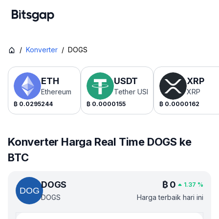
/
Konverter
/
DOGS
ETH
USDT
XRP
Ethereum
Tether USDt
XRP
₿
0.0295244
₿
0.0000155
₿
0.0000162
Konverter Harga Real Time DOGS ke
BTC
DOGS
₿
0
1.37
%
DOGS
Harga terbaik hari ini