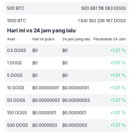
500
BTC
920 681 118 083
DOGS
1000
BTC
1 841 362 236 167
DOGS
Hari ini vs 24 jam yang lalu
Aset
Hari ini pukul
24 jam yang lalu
Perubahan 24 Jam
0.5
DOGS
₿
0
₿
0
+
1.37
%
1
DOGS
₿
0
₿
0
+
1.37
%
5
DOGS
₿
0
₿
0
+
1.37
%
10
DOGS
₿
0.00000001
₿
0.00000001
+
1.37
%
50
DOGS
₿
0.00000003
₿
0.00000003
+
1.37
%
100
DOGS
₿
0.0000001
₿
0.0000001
+
1.37
%
500
DOGS
₿
0.0000003
₿
0.0000003
+
1.37
%