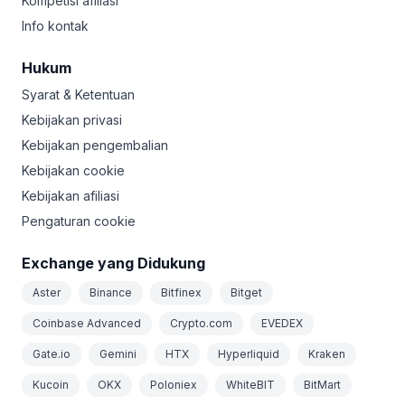
Kompetisi afiliasi
Info kontak
Hukum
Syarat & Ketentuan
Kebijakan privasi
Kebijakan pengembalian
Kebijakan cookie
Kebijakan afiliasi
Pengaturan cookie
Exchange yang Didukung
Aster
Binance
Bitfinex
Bitget
Coinbase Advanced
Crypto.com
EVEDEX
Gate.io
Gemini
HTX
Hyperliquid
Kraken
Kucoin
OKX
Poloniex
WhiteBIT
BitMart