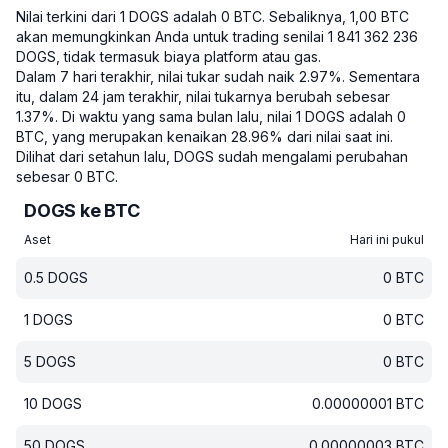
Nilai terkini dari 1 DOGS adalah 0 BTC.
Sebaliknya, 1,00 BTC
akan memungkinkan Anda untuk trading senilai 1 841 362 236
DOGS, tidak termasuk biaya platform atau gas.
Dalam 7 hari terakhir, nilai tukar sudah naik 2.97%.
Sementara
itu, dalam 24 jam terakhir, nilai tukarnya berubah sebesar
1.37%.
Di waktu yang sama bulan lalu, nilai 1 DOGS adalah 0
BTC, yang merupakan kenaikan 28.96% dari nilai saat ini.
Dilihat dari setahun lalu, DOGS sudah mengalami perubahan
sebesar 0 BTC.
DOGS ke BTC
Aset
Hari ini pukul
0.5
DOGS
0
BTC
1
DOGS
0
BTC
5
DOGS
0
BTC
10
DOGS
0.00000001
BTC
50
DOGS
0.00000003
BTC