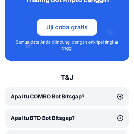
Uji coba gratis
Semua data Anda dilindungi dengan enkripsi tingkat
tinggi
T&J
Apa Itu COMBO Bot Bitsgap?
COMBO bot
Bitsgap adalah solusi trading otomatis
Apa Itu BTD Bot Bitsgap?
cerdas yang dirancang khusus trading futures. Bot
istimewa ini didesain untuk memanfaatkan pasar yang
naik dan turun, dan berkat kemampuan leverage-nya,