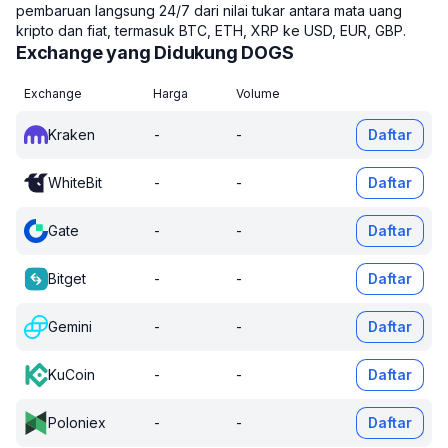
pembaruan langsung 24/7 dari nilai tukar antara mata uang
kripto dan fiat, termasuk BTC, ETH, XRP ke USD, EUR, GBP.
Exchange yang Didukung DOGS
Exchange
Harga
Volume
Kraken
-
-
Daftar
WhiteBit
-
-
Daftar
Gate
-
-
Daftar
Bitget
-
-
Daftar
Gemini
-
-
Daftar
KuCoin
-
-
Daftar
Poloniex
-
-
Daftar