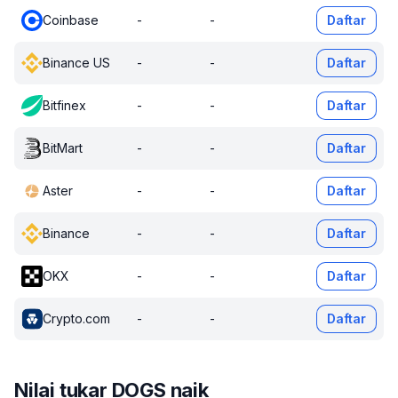
Coinbase
-
-
Daftar
Binance US
-
-
Daftar
Bitfinex
-
-
Daftar
BitMart
-
-
Daftar
Aster
-
-
Daftar
Binance
-
-
Daftar
OKX
-
-
Daftar
Crypto.com
-
-
Daftar
Nilai tukar DOGS naik