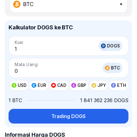
BTC
Kalkulator DOGS ke BTC
Koin
DOGS
Mata Uang
BTC
USD
EUR
CAD
GBP
JPY
ETH
1 BTC
1 841 362 236 DOGS
Trading DOGS
Informasi Harga DOGS