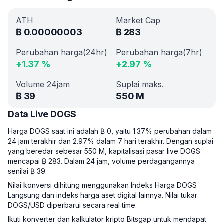
ATH
Market Cap
₿
0.00000003
₿
283
Perubahan harga(24hr)
Perubahan harga(7hr)
+
1.37
%
+
2.97
%
Volume 24jam
Suplai maks.
₿
39
550 M
Data Live DOGS
Harga DOGS saat ini adalah ₿ 0, yaitu 1.37% perubahan dalam
24 jam terakhir dan 2.97% dalam 7 hari terakhir. Dengan suplai
yang beredar sebesar 550 M, kapitalisasi pasar live DOGS
mencapai ₿ 283. Dalam 24 jam, volume perdagangannya
senilai ₿ 39.
Nilai konversi dihitung menggunakan Indeks Harga DOGS
Langsung dan indeks harga aset digital lainnya. Nilai tukar
DOGS/USD diperbarui secara real time.
Ikuti konverter dan kalkulator kripto Bitsgap untuk mendapat