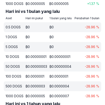
1000
DOGS
₿
0.0000005
₿
0.0000005
+
1.37
%
Hari ini vs 1 bulan yang lalu
Aset
Hari ini pukul
1 bulan yang lalu
Perubahan 1 bulan
0.5
DOGS
₿
0
₿
0
-28.96
%
1
DOGS
₿
0
₿
0
-28.96
%
5
DOGS
₿
0
₿
0
-28.96
%
10
DOGS
₿
0.00000001
₿
0.00000001
-28.96
%
50
DOGS
₿
0.00000003
₿
0.00000004
-28.96
%
100
DOGS
₿
0.0000001
₿
0.0000001
-28.96
%
500
DOGS
₿
0.0000003
₿
0.0000004
-28.96
%
1000
DOGS
₿
0.0000005
₿
0.0000007
-28.96
%
Hari ini vs 1 tahun yang lalu