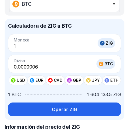
BTC
Calculadora de ZIG a BTC
Moneda
ZIG
Divisa
BTC
USD
EUR
CAD
GBP
JPY
ETH
1 BTC
1 604 133.5 ZIG
Operar ZIG
Información del precio del ZIG