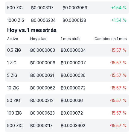
500
ZIG
₿
0.0003117
₿
0.0003069
+
1.54
%
1000
ZIG
₿
0.0006234
₿
0.0006138
+
1.54
%
Hoy vs. 1 mes atrás
Activo
Hoy a las
1 mes atrás
Cambios en 1 mes
0.5
ZIG
₿
0.0000003
₿
0.0000004
-15.57
%
1
ZIG
₿
0.0000006
₿
0.0000007
-15.57
%
5
ZIG
₿
0.0000031
₿
0.0000036
-15.57
%
10
ZIG
₿
0.0000062
₿
0.0000072
-15.57
%
50
ZIG
₿
0.0000312
₿
0.000036
-15.57
%
100
ZIG
₿
0.0000623
₿
0.000072
-15.57
%
500
ZIG
₿
0.0003117
₿
0.0003602
-15.57
%