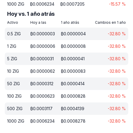
1000
ZIG
₿
0.0006234
₿
0.0007205
-15.57
%
Hoy vs. 1 año atrás
Activo
Hoy a las
1 año atrás
Cambios en 1 año
0.5
ZIG
₿
0.0000003
₿
0.0000004
-32.80
%
1
ZIG
₿
0.0000006
₿
0.0000008
-32.80
%
5
ZIG
₿
0.0000031
₿
0.0000041
-32.80
%
10
ZIG
₿
0.0000062
₿
0.0000083
-32.80
%
50
ZIG
₿
0.0000312
₿
0.0000414
-32.80
%
100
ZIG
₿
0.0000623
₿
0.0000828
-32.80
%
500
ZIG
₿
0.0003117
₿
0.0004139
-32.80
%
1000
ZIG
₿
0.0006234
₿
0.0008278
-32.80
%