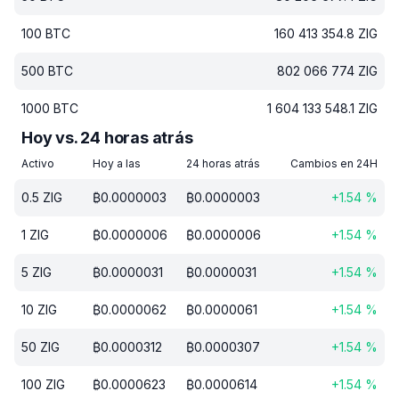
100
BTC
160 413 354.8
ZIG
500
BTC
802 066 774
ZIG
1000
BTC
1 604 133 548.1
ZIG
Hoy vs. 24 horas atrás
Activo
Hoy a las
24 horas atrás
Cambios en 24H
0.5
ZIG
₿
0.0000003
₿
0.0000003
+
1.54
%
1
ZIG
₿
0.0000006
₿
0.0000006
+
1.54
%
5
ZIG
₿
0.0000031
₿
0.0000031
+
1.54
%
10
ZIG
₿
0.0000062
₿
0.0000061
+
1.54
%
50
ZIG
₿
0.0000312
₿
0.0000307
+
1.54
%
100
ZIG
₿
0.0000623
₿
0.0000614
+
1.54
%