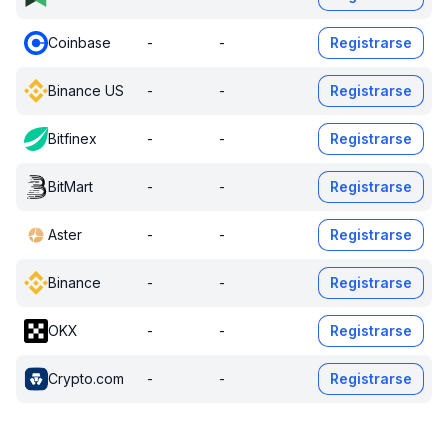
Coinbase
-
-
Registrarse
Binance US
-
-
Registrarse
Bitfinex
-
-
Registrarse
BitMart
-
-
Registrarse
Aster
-
-
Registrarse
Binance
-
-
Registrarse
OKX
-
-
Registrarse
Crypto.com
-
-
Registrarse