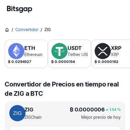
/
Convertidor
/
ZIG
ETH
USDT
XRP
Ethereum
Tether USDt
XRP
₿
0.0294527
₿
0.0000154
₿
0.0000162
Convertidor de Precios en tiempo real
de ZIG a BTC
ZIG
₿
0.0000006
1.54
%
ZIGChain
Mejor precio de hoy