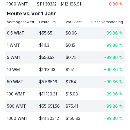
1000
WMT
$
111 303.12
$
112 196.91
-0.80
%
Heute vs. vor 1 Jahr
Vermögenswert
Heute um
Vor 1 Jahr
1 Jahr-Veränderung
0.5
WMT
$
55.65
$
0.08
+
99.86
%
1
WMT
$
111.3
$
0.15
+
99.86
%
5
WMT
$
556.52
$
0.75
+
99.86
%
10
WMT
$
1 113.03
$
1.51
+
99.86
%
50
WMT
$
5 565.16
$
7.54
+
99.86
%
100
WMT
$
11 130.31
$
15.08
+
99.86
%
500
WMT
$
55 651.56
$
75.41
+
99.86
%
1000
WMT
$
111 303.12
$
150.83
+
99.86
%