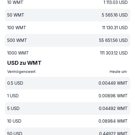
10
WMT
1 113.03
USD
50
WMT
5 565.16
USD
100
WMT
11 130.31
USD
500
WMT
55 651.56
USD
1000
WMT
111 303.12
USD
USD zu WMT
Vermögenswert
Heute um
0.5
USD
0.00449
WMT
1
USD
0.00898
WMT
5
USD
0.04492
WMT
10
USD
0.08984
WMT
50
USD
0.44922
WMT