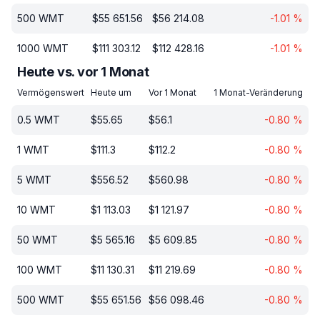
500
WMT
$
55 651.56
$
56 214.08
-1.01
%
1000
WMT
$
111 303.12
$
112 428.16
-1.01
%
Heute vs. vor 1 Monat
Vermögenswert
Heute um
Vor 1 Monat
1 Monat-Veränderung
0.5
WMT
$
55.65
$
56.1
-0.80
%
1
WMT
$
111.3
$
112.2
-0.80
%
5
WMT
$
556.52
$
560.98
-0.80
%
10
WMT
$
1 113.03
$
1 121.97
-0.80
%
50
WMT
$
5 565.16
$
5 609.85
-0.80
%
100
WMT
$
11 130.31
$
11 219.69
-0.80
%
500
WMT
$
55 651.56
$
56 098.46
-0.80
%