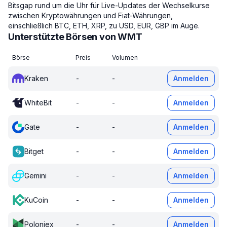
Bitsgap rund um die Uhr für Live-Updates der Wechselkurse
zwischen Kryptowährungen und Fiat-Währungen,
einschließlich BTC, ETH, XRP, zu USD, EUR, GBP im Auge.
Unterstützte Börsen von WMT
Börse
Preis
Volumen
Kraken
-
-
Anmelden
WhiteBit
-
-
Anmelden
Gate
-
-
Anmelden
Bitget
-
-
Anmelden
Gemini
-
-
Anmelden
KuCoin
-
-
Anmelden
Poloniex
-
-
Anmelden