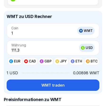
WMT zu USD Rechner
Coin
WMT
Währung
USD
EUR
CAD
GBP
JPY
ETH
BTC
1 USD
0.00898 WMT
WMT traden
Preisinformationen zu WMT