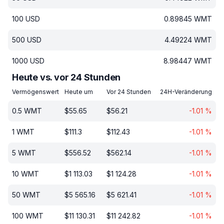
100
USD
0.89845
WMT
500
USD
4.49224
WMT
1000
USD
8.98447
WMT
Heute vs. vor 24 Stunden
Vermögenswert
Heute um
Vor 24 Stunden
24H-Veränderung
0.5
WMT
$
55.65
$
56.21
-1.01
%
1
WMT
$
111.3
$
112.43
-1.01
%
5
WMT
$
556.52
$
562.14
-1.01
%
10
WMT
$
1 113.03
$
1 124.28
-1.01
%
50
WMT
$
5 565.16
$
5 621.41
-1.01
%
100
WMT
$
11 130.31
$
11 242.82
-1.01
%