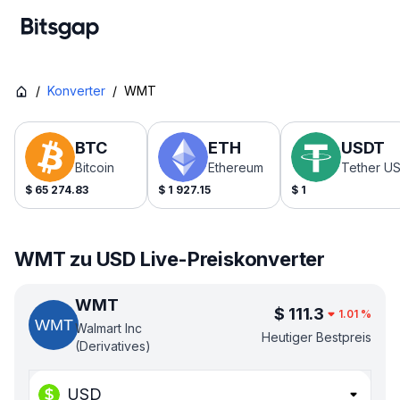
/
Konverter
/
WMT
BTC
ETH
USDT
Bitcoin
Ethereum
Tether U
$
65 274.83
$
1 927.15
$
1
WMT zu USD Live-Preiskonverter
WMT
$
111.3
1.01
%
Walmart Inc
Heutiger Bestpreis
(Derivatives)
USD