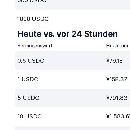
500
USDC
1000
USDC
Heute vs. vor 24 Stunden
Vermögenswert
Heute um
0.5
USDC
¥
79.18
1
USDC
¥
158.37
5
USDC
¥
791.83
10
USDC
¥
1 583.6