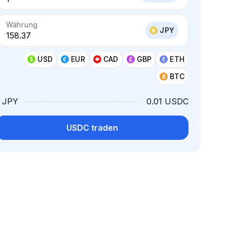
Währung
JPY
USD
EUR
CAD
GBP
ETH
BTC
1 JPY
0.01 USDC
USDC traden