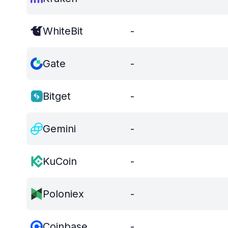
WhiteBit
-
Gate
-
Bitget
-
Gemini
-
KuCoin
-
Poloniex
-
Coinbase
-