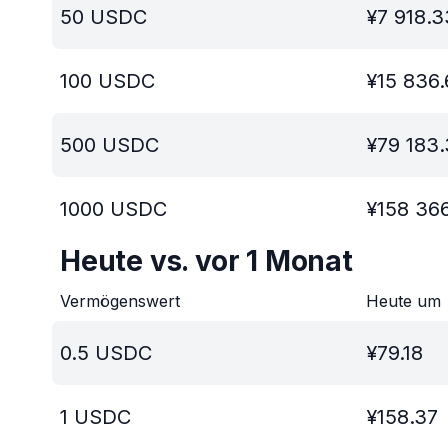
50
USDC
¥
7 918.3
100
USDC
¥
15 836.
500
USDC
¥
79 183.
1000
USDC
¥
158 366
Heute vs. vor 1 Monat
Vermögenswert
Heute um
0.5
USDC
¥
79.18
1
USDC
¥
158.37