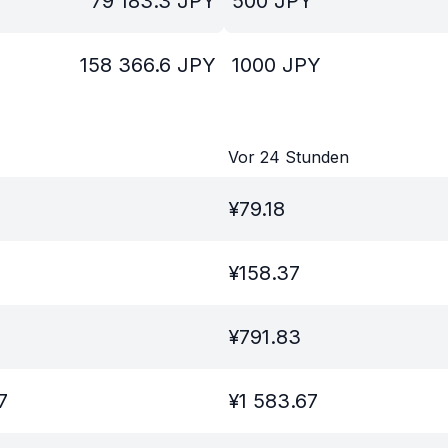
79 183.3
JPY
500
JPY
158 366.6
JPY
1000
JPY
Vor 24 Stunden
¥
79.18
¥
158.37
¥
791.83
7
¥
1 583.67