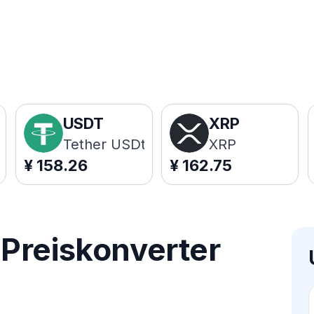
USDT
XRP
Tether USDt
XRP
¥
158.26
¥
162.75
Preiskonverter