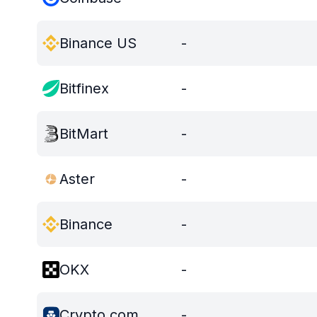
Binance US
-
Bitfinex
-
BitMart
-
Aster
-
Binance
-
OKX
-
Crypto.com
-