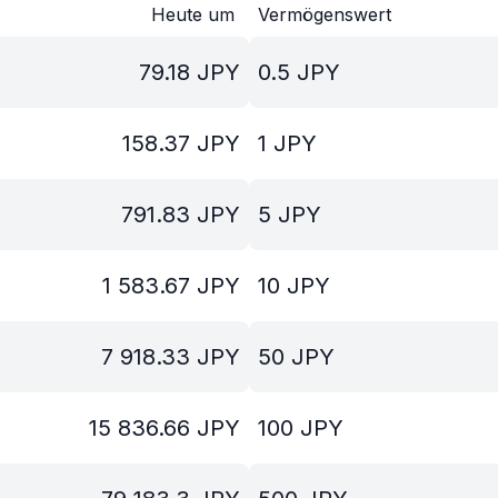
Heute um
Vermögenswert
79.18
JPY
0.5
JPY
158.37
JPY
1
JPY
791.83
JPY
5
JPY
1 583.67
JPY
10
JPY
7 918.33
JPY
50
JPY
15 836.66
JPY
100
JPY