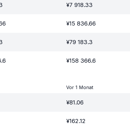
3
¥
7 918.33
66
¥
15 836.66
3
¥
79 183.3
.6
¥
158 366.6
Vor 1 Monat
¥
81.06
¥
162.12