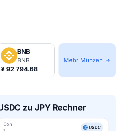
BNB
BNB
Mehr Münzen
¥
92 794.68
USDC zu JPY Rechner
Coin
USDC