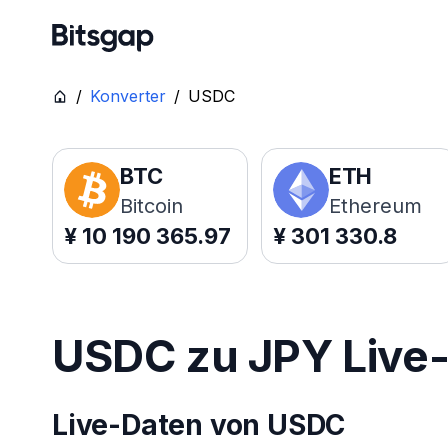
/
Konverter
/
USDC
BTC
ETH
Bitcoin
Ethereum
¥
10 190 365.97
¥
301 330.8
USDC zu JPY Live-
Live-Daten von USDC