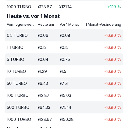
1000
TURBO
¥
128.67
¥
127.14
+
1.19
%
Heute vs. vor 1 Monat
Vermögenswert
Heute um
Vor 1 Monat
1 Monat-Veränderung
0.5
TURBO
¥
0.06
¥
0.08
-16.80
%
1
TURBO
¥
0.13
¥
0.15
-16.80
%
5
TURBO
¥
0.64
¥
0.75
-16.80
%
10
TURBO
¥
1.29
¥
1.5
-16.80
%
50
TURBO
¥
6.43
¥
7.51
-16.80
%
100
TURBO
¥
12.87
¥
15.03
-16.80
%
500
TURBO
¥
64.33
¥
75.14
-16.80
%
1000
TURBO
¥
128.67
¥
150.28
-16.80
%