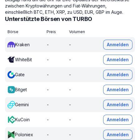
zwischen Kryptowährungen und Fiat-Währungen,
einschließlich BTC, ETH, XRP, zu USD, EUR, GBP im Auge.
Unterstützte Börsen von TURBO
Börse
Preis
Volumen
Kraken
-
-
Anmelden
WhiteBit
-
-
Anmelden
Gate
-
-
Anmelden
Bitget
-
-
Anmelden
Gemini
-
-
Anmelden
KuCoin
-
-
Anmelden
Poloniex
-
-
Anmelden