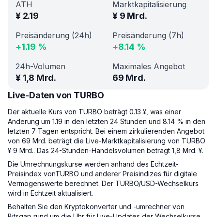
ATH
Marktkapitalisierung
¥
2.19
¥
9 Mrd.
Preisänderung (24h)
Preisänderung (7h)
+
1.19
%
+
8.14
%
24h-Volumen
Maximales Angebot
¥
1,8 Mrd.
69 Mrd.
Live-Daten von TURBO
Der aktuelle Kurs von TURBO beträgt 0.13 ¥, was einer
Änderung um 1.19 in den letzten 24 Stunden und 8.14 % in den
letzten 7 Tagen entspricht. Bei einem zirkulierenden Angebot
von 69 Mrd. beträgt die Live-Marktkapitalisierung von TURBO
¥ 9 Mrd.. Das 24-Stunden-Handelsvolumen beträgt 1,8 Mrd. ¥.
Die Umrechnungskurse werden anhand des Echtzeit-
Preisindex vonTURBO und anderer Preisindizes für digitale
Vermögenswerte berechnet. Der TURBO/USD-Wechselkurs
wird in Echtzeit aktualisiert.
Behalten Sie den Kryptokonverter und -umrechner von
Bitsgap rund um die Uhr für Live-Updates der Wechselkurse