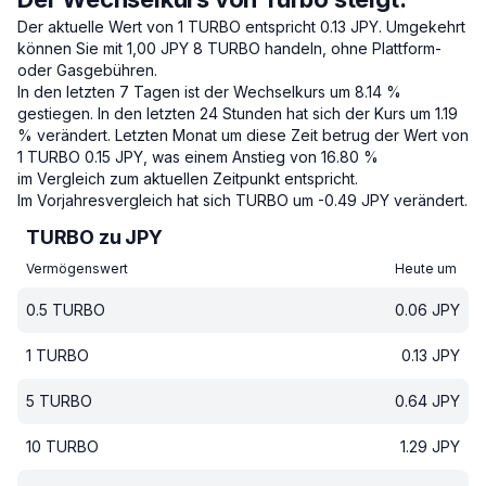
Der aktuelle Wert von 1 TURBO entspricht 0.13 JPY.
Umgekehrt
können Sie mit 1,00 JPY 8 TURBO handeln, ohne Plattform-
oder Gasgebühren.
In den letzten 7 Tagen ist der Wechselkurs um 8.14 %
gestiegen.
In den letzten 24 Stunden hat sich der Kurs um 1.19
% verändert.
Letzten Monat um diese Zeit betrug der Wert von
1 TURBO 0.15 JPY, was einem Anstieg von 16.80 %
im Vergleich zum aktuellen Zeitpunkt entspricht.
Im Vorjahresvergleich hat sich TURBO um -0.49 JPY verändert.
TURBO zu JPY
Vermögenswert
Heute um
0.5
TURBO
0.06
JPY
1
TURBO
0.13
JPY
5
TURBO
0.64
JPY
10
TURBO
1.29
JPY