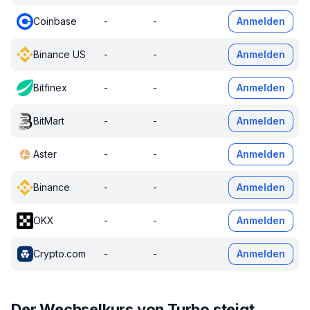
Coinbase
-
-
Anmelden
Binance US
-
-
Anmelden
Bitfinex
-
-
Anmelden
BitMart
-
-
Anmelden
Aster
-
-
Anmelden
Binance
-
-
Anmelden
OKX
-
-
Anmelden
Crypto.com
-
-
Anmelden
Der Wechselkurs von Turbo steigt.