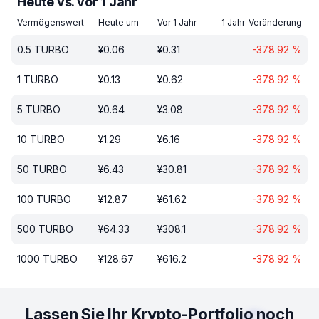
Heute vs. vor 1 Jahr
Vermögenswert
Heute um
Vor 1 Jahr
1 Jahr-Veränderung
0.5
TURBO
¥
0.06
¥
0.31
-378.92
%
1
TURBO
¥
0.13
¥
0.62
-378.92
%
5
TURBO
¥
0.64
¥
3.08
-378.92
%
10
TURBO
¥
1.29
¥
6.16
-378.92
%
50
TURBO
¥
6.43
¥
30.81
-378.92
%
100
TURBO
¥
12.87
¥
61.62
-378.92
%
500
TURBO
¥
64.33
¥
308.1
-378.92
%
1000
TURBO
¥
128.67
¥
616.2
-378.92
%
Lassen Sie Ihr Krypto-Portfolio noch