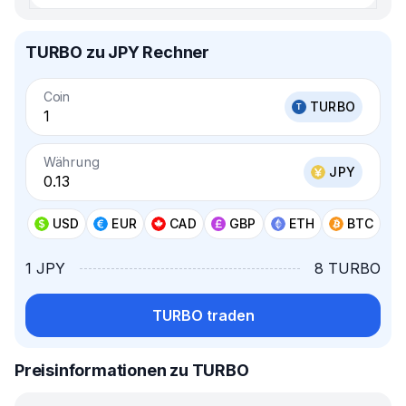
TURBO zu JPY Rechner
Coin
TURBO
Währung
JPY
USD
EUR
CAD
GBP
ETH
BTC
1 JPY
8 TURBO
TURBO traden
Preisinformationen zu TURBO