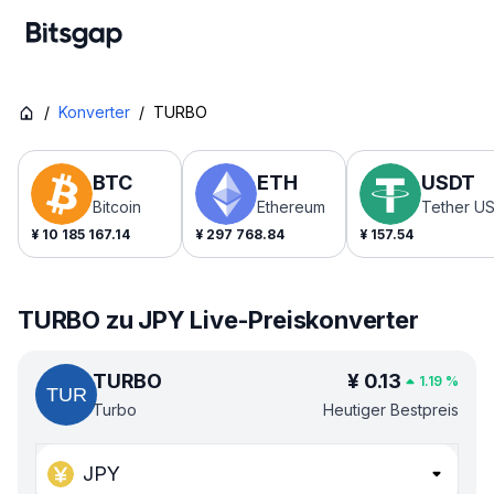
/
Konverter
/
TURBO
BTC
ETH
USDT
Bitcoin
Ethereum
Tether U
¥
10 185 167.14
¥
297 768.84
¥
157.54
TURBO zu JPY Live-Preiskonverter
TURBO
¥
0.13
1.19
%
Turbo
Heutiger Bestpreis
JPY