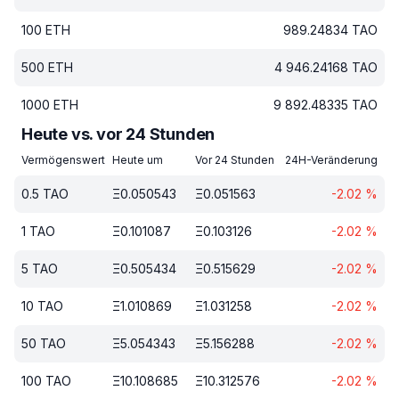
100
ETH
989.24834
TAO
500
ETH
4 946.24168
TAO
1000
ETH
9 892.48335
TAO
Heute vs. vor 24 Stunden
Vermögenswert
Heute um
Vor 24 Stunden
24H-Veränderung
0.5
TAO
Ξ
0.050543
Ξ
0.051563
-2.02
%
1
TAO
Ξ
0.101087
Ξ
0.103126
-2.02
%
5
TAO
Ξ
0.505434
Ξ
0.515629
-2.02
%
10
TAO
Ξ
1.010869
Ξ
1.031258
-2.02
%
50
TAO
Ξ
5.054343
Ξ
5.156288
-2.02
%
100
TAO
Ξ
10.108685
Ξ
10.312576
-2.02
%