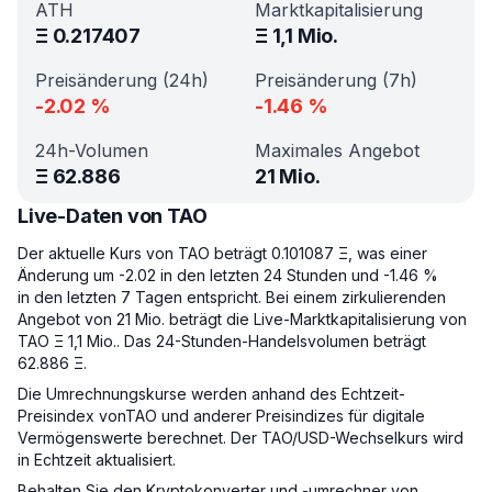
ATH
Marktkapitalisierung
Ξ
0.217407
Ξ
1,1 Mio.
Preisänderung (24h)
Preisänderung (7h)
-2.02
%
-1.46
%
24h-Volumen
Maximales Angebot
Ξ
62.886
21 Mio.
Live-Daten von TAO
Der aktuelle Kurs von TAO beträgt 0.101087 Ξ, was einer
Änderung um -2.02 in den letzten 24 Stunden und -1.46 %
in den letzten 7 Tagen entspricht. Bei einem zirkulierenden
Angebot von 21 Mio. beträgt die Live-Marktkapitalisierung von
TAO Ξ 1,1 Mio.. Das 24-Stunden-Handelsvolumen beträgt
62.886 Ξ.
Die Umrechnungskurse werden anhand des Echtzeit-
Preisindex vonTAO und anderer Preisindizes für digitale
Vermögenswerte berechnet. Der TAO/USD-Wechselkurs wird
in Echtzeit aktualisiert.
Behalten Sie den Kryptokonverter und -umrechner von