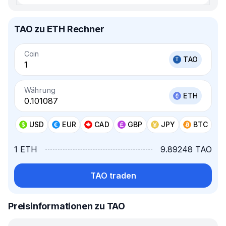
TAO zu ETH Rechner
Coin
TAO
Währung
ETH
USD
EUR
CAD
GBP
JPY
BTC
1 ETH
9.89248 TAO
TAO traden
Preisinformationen zu TAO