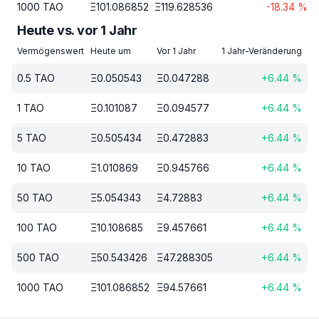
1000
TAO
Ξ
101.086852
Ξ
119.628536
-18.34
%
Heute vs. vor 1 Jahr
Vermögenswert
Heute um
Vor 1 Jahr
1 Jahr-Veränderung
0.5
TAO
Ξ
0.050543
Ξ
0.047288
+
6.44
%
1
TAO
Ξ
0.101087
Ξ
0.094577
+
6.44
%
5
TAO
Ξ
0.505434
Ξ
0.472883
+
6.44
%
10
TAO
Ξ
1.010869
Ξ
0.945766
+
6.44
%
50
TAO
Ξ
5.054343
Ξ
4.72883
+
6.44
%
100
TAO
Ξ
10.108685
Ξ
9.457661
+
6.44
%
500
TAO
Ξ
50.543426
Ξ
47.288305
+
6.44
%
1000
TAO
Ξ
101.086852
Ξ
94.57661
+
6.44
%