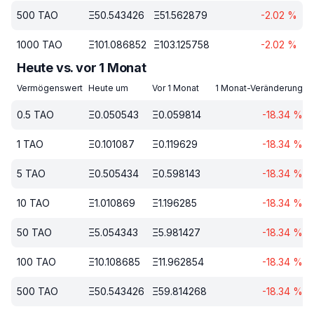
500
TAO
Ξ
50.543426
Ξ
51.562879
-2.02
%
1000
TAO
Ξ
101.086852
Ξ
103.125758
-2.02
%
Heute vs. vor 1 Monat
Vermögenswert
Heute um
Vor 1 Monat
1 Monat-Veränderung
0.5
TAO
Ξ
0.050543
Ξ
0.059814
-18.34
%
1
TAO
Ξ
0.101087
Ξ
0.119629
-18.34
%
5
TAO
Ξ
0.505434
Ξ
0.598143
-18.34
%
10
TAO
Ξ
1.010869
Ξ
1.196285
-18.34
%
50
TAO
Ξ
5.054343
Ξ
5.981427
-18.34
%
100
TAO
Ξ
10.108685
Ξ
11.962854
-18.34
%
500
TAO
Ξ
50.543426
Ξ
59.814268
-18.34
%