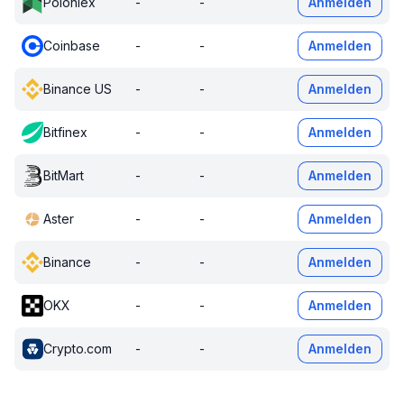
Poloniex
-
-
Anmelden
Coinbase
-
-
Anmelden
Binance US
-
-
Anmelden
Bitfinex
-
-
Anmelden
BitMart
-
-
Anmelden
Aster
-
-
Anmelden
Binance
-
-
Anmelden
OKX
-
-
Anmelden
Crypto.com
-
-
Anmelden