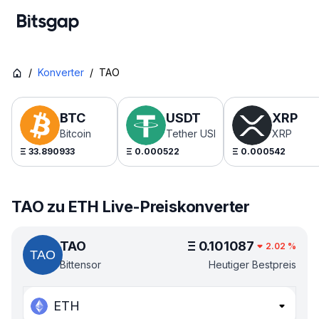
/
Konverter
/
TAO
BTC
USDT
XRP
Bitcoin
Tether USDt
XRP
Ξ
33.890933
Ξ
0.000522
Ξ
0.000542
TAO zu ETH Live-Preiskonverter
TAO
Ξ
0.101087
2.02
%
Bittensor
Heutiger Bestpreis
ETH