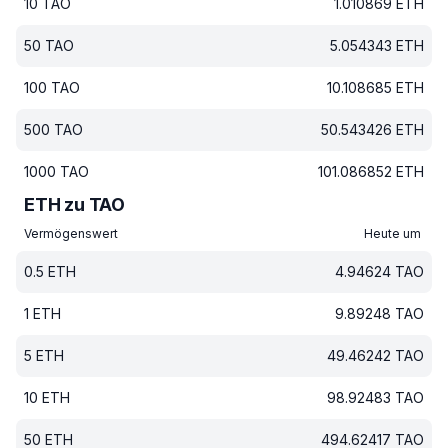
10
TAO
1.010869
ETH
50
TAO
5.054343
ETH
100
TAO
10.108685
ETH
500
TAO
50.543426
ETH
1000
TAO
101.086852
ETH
ETH zu TAO
Vermögenswert
Heute um
0.5
ETH
4.94624
TAO
1
ETH
9.89248
TAO
5
ETH
49.46242
TAO
10
ETH
98.92483
TAO
50
ETH
494.62417
TAO