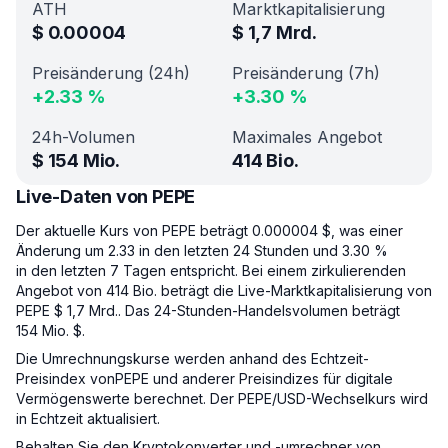
ATH
Marktkapitalisierung
$
0.00004
$
1,7 Mrd.
Preisänderung (24h)
Preisänderung (7h)
+
2.33
%
+
3.30
%
24h-Volumen
Maximales Angebot
$
154 Mio.
414 Bio.
Live-Daten von PEPE
Der aktuelle Kurs von PEPE beträgt 0.000004 $, was einer
Änderung um 2.33 in den letzten 24 Stunden und 3.30 %
in den letzten 7 Tagen entspricht. Bei einem zirkulierenden
Angebot von 414 Bio. beträgt die Live-Marktkapitalisierung von
PEPE $ 1,7 Mrd.. Das 24-Stunden-Handelsvolumen beträgt
154 Mio. $.
Die Umrechnungskurse werden anhand des Echtzeit-
Preisindex vonPEPE und anderer Preisindizes für digitale
Vermögenswerte berechnet. Der PEPE/USD-Wechselkurs wird
in Echtzeit aktualisiert.
Behalten Sie den Kryptokonverter und -umrechner von