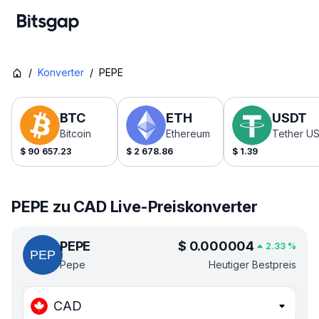
/
Konverter
/
PEPE
BTC
ETH
USDT
Bitcoin
Ethereum
Tether U
$
90 657.23
$
2 678.86
$
1.39
PEPE zu CAD Live-Preiskonverter
PEPE
$
0.000004
2.33
%
Pepe
Heutiger Bestpreis
CAD