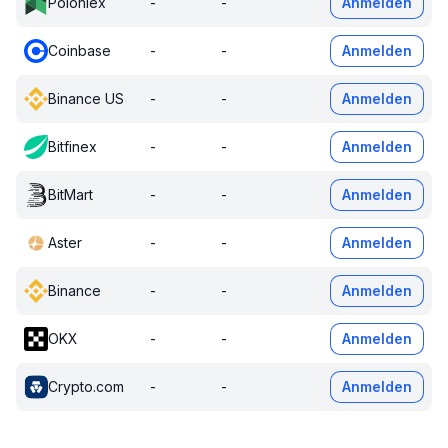
Poloniex
-
-
Anmelden
Coinbase
-
-
Anmelden
Binance US
-
-
Anmelden
Bitfinex
-
-
Anmelden
BitMart
-
-
Anmelden
Aster
-
-
Anmelden
Binance
-
-
Anmelden
OKX
-
-
Anmelden
Crypto.com
-
-
Anmelden