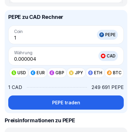
PEPE zu CAD Rechner
Coin
PEPE
Währung
CAD
USD
EUR
GBP
JPY
ETH
BTC
1 CAD
249 691 PEPE
PEPE traden
Preisinformationen zu PEPE