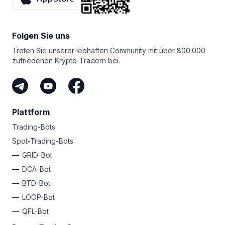
gewinnen können. Mit jeder neuen Empfehlung erhöht
sich der Preispool, und die 25 besten Partner erhalten
einen Teil aus diesem Pool. Brauchen Sie noch etwas
zusätzliche Motivation?
Folgen Sie uns
Sie müssen nicht einmal selbst handeln, um mit Bitsgap
Treten Sie unserer lebhaften Community mit über 800.000
Geld zu verdienen. Solange Sie Leute haben, mit denen
zufriedenen Krypto-Tradern bei.
Sie Ihren einzigartigen Link teilen können, können Sie
als Bitsgap-Partner einfach damit Geld verdienen. Dabei
handelt es sich um den einfachsten Weg, Krypto
zu verdienen, ohne Ihr eigenes Geld zu riskieren.
Plattform
Trading-Bots
Spot-Trading-Bots
GRID-Bot
DCA-Bot
BTD-Bot
LOOP-Bot
QFL-Bot