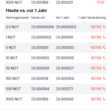
1000
NOT
Ξ
0.000189
Ξ
0.000221
-17.41
%
Heute vs. vor 1 Jahr
Vermögenswert
Heute um
Vor 1 Jahr
1 Jahr-Veränderung
0.5
NOT
Ξ
0.00000009
Ξ
0.0000003
-187.66
%
1
NOT
Ξ
0.0000002
Ξ
0.000001
-187.66
%
5
NOT
Ξ
0.000001
Ξ
0.000003
-187.66
%
10
NOT
Ξ
0.000002
Ξ
0.000005
-187.66
%
50
NOT
Ξ
0.000009
Ξ
0.000027
-187.66
%
100
NOT
Ξ
0.000019
Ξ
0.000054
-187.66
%
500
NOT
Ξ
0.000094
Ξ
0.000271
-187.66
%
1000
NOT
Ξ
0.000189
Ξ
0.000542
-187.66
%