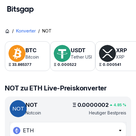
/
Konverter
/
NOT
BTC
USDT
XRP
Bitcoin
Tether USDt
XRP
Ξ
33.865377
Ξ
0.000522
Ξ
0.000541
NOT zu ETH Live-Preiskonverter
NOT
Ξ
0.0000002
4.85
%
Notcoin
Heutiger Bestpreis
ETH