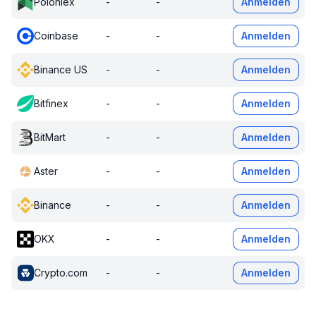
Poloniex
-
-
Anmelden
Coinbase
-
-
Anmelden
Binance US
-
-
Anmelden
Bitfinex
-
-
Anmelden
BitMart
-
-
Anmelden
Aster
-
-
Anmelden
Binance
-
-
Anmelden
OKX
-
-
Anmelden
Crypto.com
-
-
Anmelden