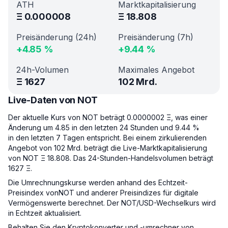
ATH
Marktkapitalisierung
Ξ
0.000008
Ξ
18.808
Preisänderung (24h)
Preisänderung (7h)
+
4.85
%
+
9.44
%
24h-Volumen
Maximales Angebot
Ξ
1627
102 Mrd.
Live-Daten von NOT
Der aktuelle Kurs von NOT beträgt 0.0000002 Ξ, was einer
Änderung um 4.85 in den letzten 24 Stunden und 9.44 %
in den letzten 7 Tagen entspricht. Bei einem zirkulierenden
Angebot von 102 Mrd. beträgt die Live-Marktkapitalisierung
von NOT Ξ 18.808. Das 24-Stunden-Handelsvolumen beträgt
1627 Ξ.
Die Umrechnungskurse werden anhand des Echtzeit-
Preisindex vonNOT und anderer Preisindizes für digitale
Vermögenswerte berechnet. Der NOT/USD-Wechselkurs wird
in Echtzeit aktualisiert.
Behalten Sie den Kryptokonverter und -umrechner von