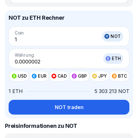
NOT zu ETH Rechner
Coin
NOT
Währung
ETH
USD
EUR
CAD
GBP
JPY
BTC
1 ETH
5 303 213 NOT
NOT traden
Preisinformationen zu NOT