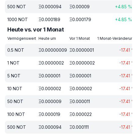
500
NOT
Ξ
0.000094
Ξ
0.00009
+
4.85
%
1000
NOT
Ξ
0.000189
Ξ
0.000179
+
4.85
%
Heute vs. vor 1 Monat
Vermögenswert
Heute um
Vor 1 Monat
1 Monat-Veränderung
0.5
NOT
Ξ
0.00000009
Ξ
0.0000001
-17.41
%
1
NOT
Ξ
0.0000002
Ξ
0.0000002
-17.41
%
5
NOT
Ξ
0.000001
Ξ
0.000001
-17.41
%
10
NOT
Ξ
0.000002
Ξ
0.000002
-17.41
%
50
NOT
Ξ
0.000009
Ξ
0.000011
-17.41
%
100
NOT
Ξ
0.000019
Ξ
0.000022
-17.41
%
500
NOT
Ξ
0.000094
Ξ
0.000111
-17.41
%