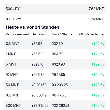
500
JPY
7.62
MNT
1000
JPY
15.24
MNT
Heute vs. vor 24 Stunden
Vermögenswert
Heute um
Vor 24 Stunden
24H-Veränderung
0.5
MNT
¥
32.82
¥
32.39
+
1.29
%
1
MNT
¥
65.63
¥
64.79
+
1.29
%
5
MNT
¥
328.16
¥
323.93
+
1.29
%
10
MNT
¥
656.32
¥
647.85
+
1.29
%
50
MNT
¥
3 281.59
¥
3 239.25
+
1.29
%
100
MNT
¥
6 563.19
¥
6 478.5
+
1.29
%
500
MNT
¥
32 815.95
¥
32 392.51
+
1.29
%