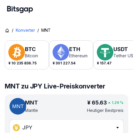
/
Konverter
/
MNT
BTC
ETH
USDT
Bitcoin
Ethereum
Tether U
¥
10 235 836.75
¥
301 227.54
¥
157.47
MNT zu JPY Live-Preiskonverter
MNT
¥
65.63
1.29
%
Mantle
Heutiger Bestpreis
JPY