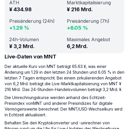
ATH
Marktkapitalisierung
¥
434.98
¥
216 Mrd.
Preisänderung (24h)
Preisänderung (7h)
+
1.29
%
+
6.05
%
24h-Volumen
Maximales Angebot
¥
3,2 Mrd.
6,2 Mrd.
Live-Daten von MNT
Der aktuelle Kurs von MNT beträgt 65.63 ¥, was einer
Änderung um 1.29 in den letzten 24 Stunden und 6.05 % in den
letzten 7 Tagen entspricht. Bei einem zirkulierenden Angebot
von 6,2 Mrd. beträgt die Live-Marktkapitalisierung von MNT ¥
216 Mrd.. Das 24-Stunden-Handelsvolumen beträgt 3,2 Mrd. ¥.
Die Umrechnungskurse werden anhand des Echtzeit-
Preisindex vonMNT und anderer Preisindizes für digitale
Vermögenswerte berechnet. Der MNT/USD-Wechselkurs wird
in Echtzeit aktualisiert.
Behalten Sie den Kryptokonverter und -umrechner von
Bitsgap rund um die Uhr für Live-Updates der Wechselkurse