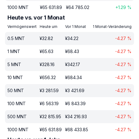
1000
MNT
¥
65 631.89
¥
64 785.02
+
1.29
%
Heute vs. vor 1 Monat
Vermögenswert
Heute um
Vor 1 Monat
1 Monat-Veränderung
0.5
MNT
¥
32.82
¥
34.22
-4.27
%
1
MNT
¥
65.63
¥
68.43
-4.27
%
5
MNT
¥
328.16
¥
342.17
-4.27
%
10
MNT
¥
656.32
¥
684.34
-4.27
%
50
MNT
¥
3 281.59
¥
3 421.69
-4.27
%
100
MNT
¥
6 563.19
¥
6 843.39
-4.27
%
500
MNT
¥
32 815.95
¥
34 216.93
-4.27
%
1000
MNT
¥
65 631.89
¥
68 433.85
-4.27
%