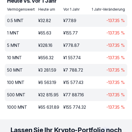
Heute vs. vor 1 Jahr
Vermögenswert
Heute um
Vor 1 Jahr
1 Jahr-Veränderung
0.5
MNT
¥
32.82
¥
77.89
-137.35
%
1
MNT
¥
65.63
¥
155.77
-137.35
%
5
MNT
¥
328.16
¥
778.87
-137.35
%
10
MNT
¥
656.32
¥
1 557.74
-137.35
%
50
MNT
¥
3 281.59
¥
7 788.72
-137.35
%
100
MNT
¥
6 563.19
¥
15 577.43
-137.35
%
500
MNT
¥
32 815.95
¥
77 887.16
-137.35
%
1000
MNT
¥
65 631.89
¥
155 774.32
-137.35
%
Lassen Sie Ihr Krypto-Portfolio noch