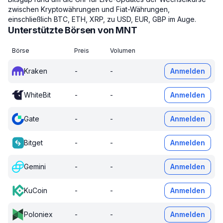
zwischen Kryptowährungen und Fiat-Währungen,
einschließlich BTC, ETH, XRP, zu USD, EUR, GBP im Auge.
Unterstützte Börsen von MNT
Börse
Preis
Volumen
Kraken
-
-
Anmelden
WhiteBit
-
-
Anmelden
Gate
-
-
Anmelden
Bitget
-
-
Anmelden
Gemini
-
-
Anmelden
KuCoin
-
-
Anmelden
Poloniex
-
-
Anmelden