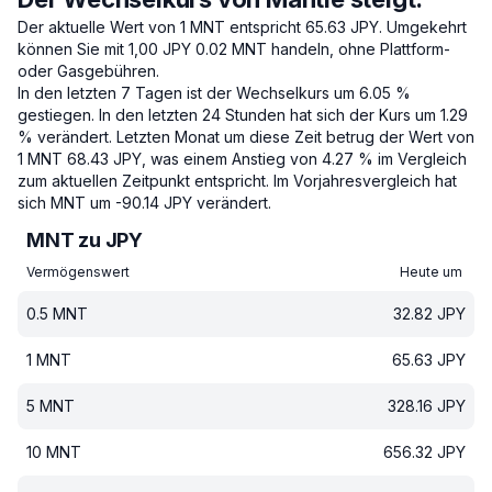
Der aktuelle Wert von 1 MNT entspricht 65.63 JPY.
Umgekehrt
können Sie mit 1,00 JPY 0.02 MNT handeln, ohne Plattform-
oder Gasgebühren.
In den letzten 7 Tagen ist der Wechselkurs um 6.05 %
gestiegen.
In den letzten 24 Stunden hat sich der Kurs um 1.29
% verändert.
Letzten Monat um diese Zeit betrug der Wert von
1 MNT 68.43 JPY, was einem Anstieg von 4.27 % im Vergleich
zum aktuellen Zeitpunkt entspricht.
Im Vorjahresvergleich hat
sich MNT um -90.14 JPY verändert.
MNT zu JPY
Vermögenswert
Heute um
0.5
MNT
32.82
JPY
1
MNT
65.63
JPY
5
MNT
328.16
JPY
10
MNT
656.32
JPY