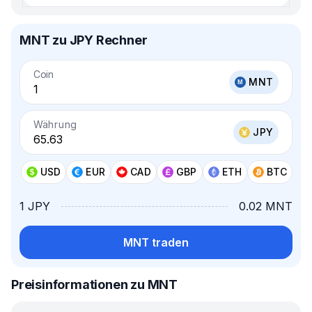
MNT zu JPY Rechner
Coin
MNT
Währung
JPY
USD
EUR
CAD
GBP
ETH
BTC
1 JPY
0.02 MNT
MNT traden
Preisinformationen zu MNT