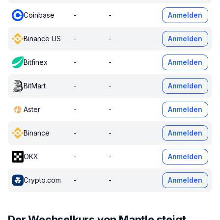
Coinbase
-
-
Anmelden
Binance US
-
-
Anmelden
Bitfinex
-
-
Anmelden
BitMart
-
-
Anmelden
Aster
-
-
Anmelden
Binance
-
-
Anmelden
OKX
-
-
Anmelden
Crypto.com
-
-
Anmelden
Der Wechselkurs von Mantle steigt.