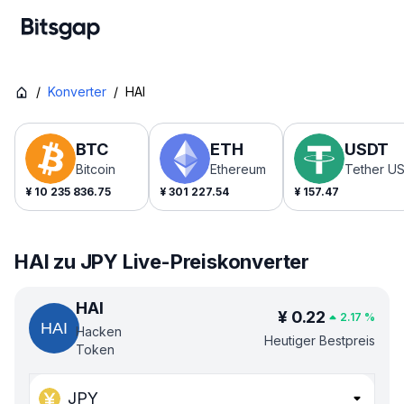
/
Konverter
/
HAI
BTC
ETH
USDT
Bitcoin
Ethereum
Tether U
¥
10 235 836.75
¥
301 227.54
¥
157.47
HAI zu JPY Live-Preiskonverter
HAI
¥
0.22
2.17
%
Hacken
Heutiger Bestpreis
Token
JPY