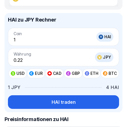
HAI zu JPY Rechner
Coin
HAI
Währung
JPY
USD
EUR
CAD
GBP
ETH
BTC
1 JPY
4 HAI
HAI traden
Preisinformationen zu HAI