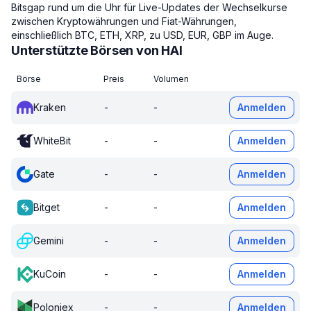
Bitsgap rund um die Uhr für Live-Updates der Wechselkurse
zwischen Kryptowährungen und Fiat-Währungen,
einschließlich BTC, ETH, XRP, zu USD, EUR, GBP im Auge.
Unterstützte Börsen von HAI
Börse
Preis
Volumen
Kraken
-
-
Anmelden
WhiteBit
-
-
Anmelden
Gate
-
-
Anmelden
Bitget
-
-
Anmelden
Gemini
-
-
Anmelden
KuCoin
-
-
Anmelden
Poloniex
-
-
Anmelden