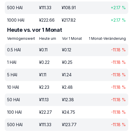
500
HAI
¥
111.33
¥
108.91
+
2.17
%
1000
HAI
¥
222.66
¥
217.82
+
2.17
%
Heute vs. vor 1 Monat
Vermögenswert
Heute um
Vor 1 Monat
1 Monat-Veränderung
0.5
HAI
¥
0.11
¥
0.12
-11.18
%
1
HAI
¥
0.22
¥
0.25
-11.18
%
5
HAI
¥
1.11
¥
1.24
-11.18
%
10
HAI
¥
2.23
¥
2.48
-11.18
%
50
HAI
¥
11.13
¥
12.38
-11.18
%
100
HAI
¥
22.27
¥
24.75
-11.18
%
500
HAI
¥
111.33
¥
123.77
-11.18
%