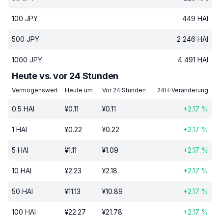
100
JPY
449
HAI
500
JPY
2 246
HAI
1000
JPY
4 491
HAI
Heute vs. vor 24 Stunden
Vermögenswert
Heute um
Vor 24 Stunden
24H-Veränderung
0.5
HAI
¥
0.11
¥
0.11
+
2.17
%
1
HAI
¥
0.22
¥
0.22
+
2.17
%
5
HAI
¥
1.11
¥
1.09
+
2.17
%
10
HAI
¥
2.23
¥
2.18
+
2.17
%
50
HAI
¥
11.13
¥
10.89
+
2.17
%
100
HAI
¥
22.27
¥
21.78
+
2.17
%