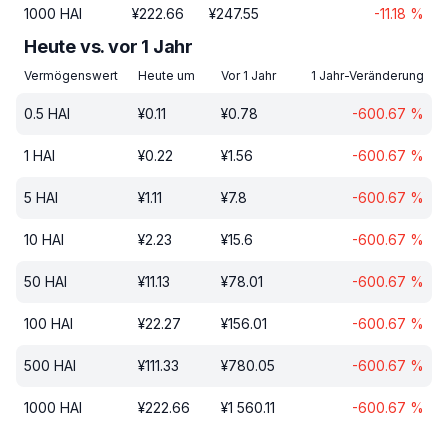
1000
HAI
¥
222.66
¥
247.55
-11.18
%
Heute vs. vor 1 Jahr
Vermögenswert
Heute um
Vor 1 Jahr
1 Jahr-Veränderung
0.5
HAI
¥
0.11
¥
0.78
-600.67
%
1
HAI
¥
0.22
¥
1.56
-600.67
%
5
HAI
¥
1.11
¥
7.8
-600.67
%
10
HAI
¥
2.23
¥
15.6
-600.67
%
50
HAI
¥
11.13
¥
78.01
-600.67
%
100
HAI
¥
22.27
¥
156.01
-600.67
%
500
HAI
¥
111.33
¥
780.05
-600.67
%
1000
HAI
¥
222.66
¥
1 560.11
-600.67
%