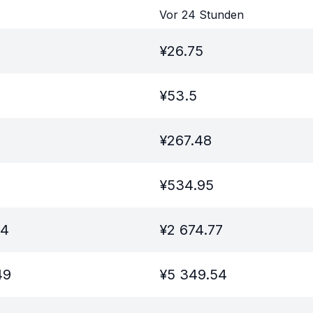
Vor 24 Stunden
¥
26.75
¥
53.5
¥
267.48
¥
534.95
24
¥
2 674.77
49
¥
5 349.54