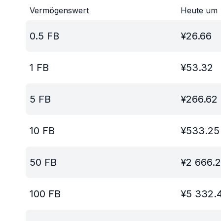
Vermögenswert
Heute um
0.5
FB
¥
26.66
1
FB
¥
53.32
5
FB
¥
266.62
10
FB
¥
533.25
50
FB
¥
2 666.
100
FB
¥
5 332.