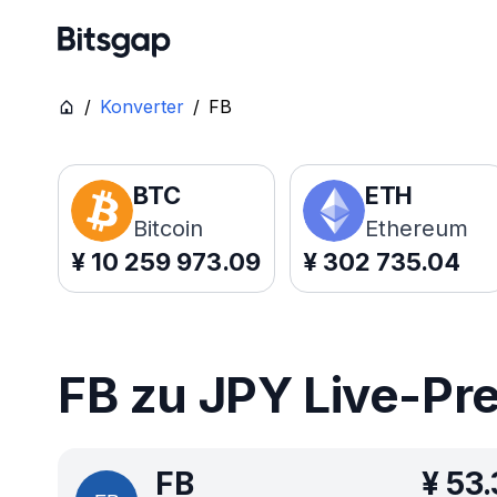
/
Konverter
/
FB
BTC
ETH
Bitcoin
Ethereum
¥
10 259 973.09
¥
302 735.04
FB zu JPY Live-Pr
FB
¥
53.