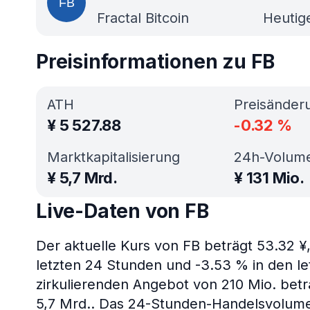
Fractal Bitcoin
Heutig
Preisinformationen zu FB
ATH
Preisänder
¥
5 527.88
-0.32
%
Marktkapitalisierung
24h-Volum
¥
5,7 Mrd.
¥
131 Mio.
Live-Daten von FB
Der aktuelle Kurs von FB beträgt 53.32 ¥
letzten 24 Stunden und -3.53 % in den le
zirkulierenden Angebot von 210 Mio. beträ
5,7 Mrd.. Das 24-Stunden-Handelsvolumen