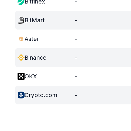
Bitfinex
-
BitMart
-
Aster
-
Binance
-
OKX
-
Crypto.com
-