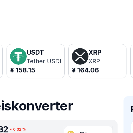
USDT
XRP
Tether USDt
XRP
¥
158.15
¥
164.06
eiskonverter
32
0.32
%