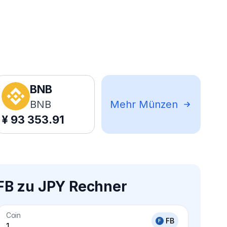
BNB
BNB
Mehr Münzen
¥
93 353.91
FB zu JPY Rechner
Coin
FB