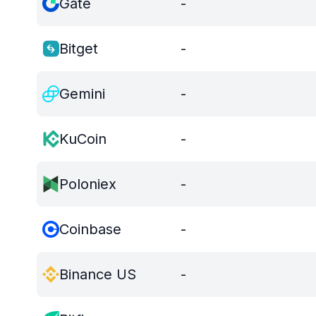
Gate
-
Bitget
-
Gemini
-
KuCoin
-
Poloniex
-
Coinbase
-
Binance US
-