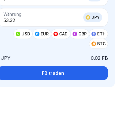
Währung
JPY
USD
EUR
CAD
GBP
ETH
BTC
1 JPY
0.02 FB
FB traden