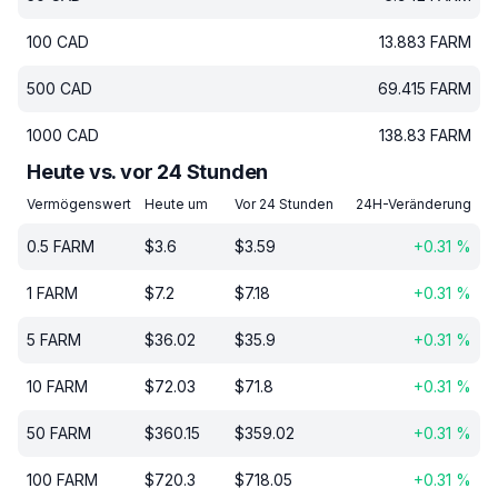
100
CAD
13.883
FARM
500
CAD
69.415
FARM
1000
CAD
138.83
FARM
Heute vs. vor 24 Stunden
Vermögenswert
Heute um
Vor 24 Stunden
24H-Veränderung
0.5
FARM
$
3.6
$
3.59
+
0.31
%
1
FARM
$
7.2
$
7.18
+
0.31
%
5
FARM
$
36.02
$
35.9
+
0.31
%
10
FARM
$
72.03
$
71.8
+
0.31
%
50
FARM
$
360.15
$
359.02
+
0.31
%
100
FARM
$
720.3
$
718.05
+
0.31
%