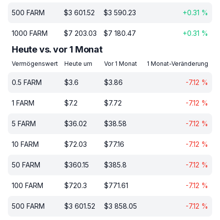
500
FARM
$
3 601.52
$
3 590.23
+
0.31
%
1000
FARM
$
7 203.03
$
7 180.47
+
0.31
%
Heute vs. vor 1 Monat
Vermögenswert
Heute um
Vor 1 Monat
1 Monat-Veränderung
0.5
FARM
$
3.6
$
3.86
-7.12
%
1
FARM
$
7.2
$
7.72
-7.12
%
5
FARM
$
36.02
$
38.58
-7.12
%
10
FARM
$
72.03
$
77.16
-7.12
%
50
FARM
$
360.15
$
385.8
-7.12
%
100
FARM
$
720.3
$
771.61
-7.12
%
500
FARM
$
3 601.52
$
3 858.05
-7.12
%