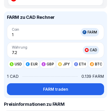
FARM zu CAD Rechner
Coin
FARM
Währung
CAD
USD
EUR
GBP
JPY
ETH
BTC
1 CAD
0.139 FARM
FARM traden
Preisinformationen zu FARM