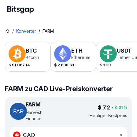
/
Konverter
/
FARM
BTC
ETH
USDT
Bitcoin
Ethereum
Tether U
$
91 067.14
$
2 688.63
$
1.39
FARM zu CAD Live-Preiskonverter
FARM
$
7.2
0.31
%
Harvest
Heutiger Bestpreis
Finance
CAD