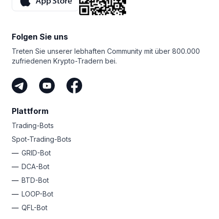
gewinnen können. Mit jeder neuen Empfehlung erhöht
sich der Preispool, und die 25 besten Partner erhalten
einen Teil aus diesem Pool. Brauchen Sie noch etwas
zusätzliche Motivation?
Folgen Sie uns
Sie müssen nicht einmal selbst handeln, um mit Bitsgap
Treten Sie unserer lebhaften Community mit über 800.000
Geld zu verdienen. Solange Sie Leute haben, mit denen
zufriedenen Krypto-Tradern bei.
Sie Ihren einzigartigen Link teilen können, können Sie
als Bitsgap-Partner einfach damit Geld verdienen. Dabei
handelt es sich um den einfachsten Weg, Krypto
zu verdienen, ohne Ihr eigenes Geld zu riskieren.
Plattform
Trading-Bots
Spot-Trading-Bots
GRID-Bot
DCA-Bot
BTD-Bot
LOOP-Bot
QFL-Bot