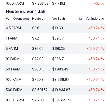
1000
FARM
$
7 203.03
$
7 716.1
-7.12
%
Heute vs. vor 1 Jahr
Vermögenswert
Heute um
Vor 1 Jahr
1 Jahr-Veränderung
0.5
FARM
$
3.6
$
19.83
-450.74
%
1
FARM
$
7.2
$
39.67
-450.74
%
5
FARM
$
36.02
$
198.35
-450.74
%
10
FARM
$
72.03
$
396.7
-450.74
%
50
FARM
$
360.15
$
1 983.49
-450.74
%
100
FARM
$
720.3
$
3 966.97
-450.74
%
500
FARM
$
3 601.52
$
19 834.87
-450.74
%
1000
FARM
$
7 203.03
$
39 669.73
-450.74
%