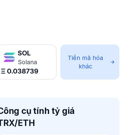
SOL
Tiền mã hóa
Solana
khác
Ξ
0.038739
Công cụ tính tỷ giá
TRX/ETH