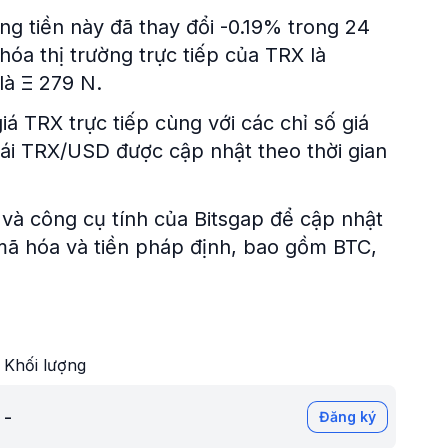
ồng tiền này đã thay đổi -0.19% trong 24
óa thị trường trực tiếp của TRX là
 là Ξ 279 N.
iá TRX trực tiếp cùng với các chỉ số giá
đoái TRX/USD được cập nhật theo thời gian
và công cụ tính của Bitsgap để cập nhật
n mã hóa và tiền pháp định, bao gồm BTC,
Khối lượng
-
Đăng ký