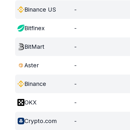
Binance US
-
Bitfinex
-
BitMart
-
Aster
-
Binance
-
OKX
-
Crypto.com
-