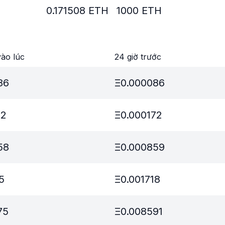
0.171508
ETH
1000
ETH
ào lúc
24 giờ trước
86
Ξ
0.000086
72
Ξ
0.000172
58
Ξ
0.000859
5
Ξ
0.001718
75
Ξ
0.008591