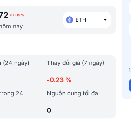
72
0.19
%
ETH
 hôm nay
á (24 ngày)
Thay đổi giá (7 ngày)
-0.23
%
trong 24
Nguồn cung tối đa
0