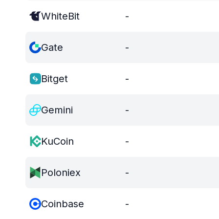
WhiteBit
-
Gate
-
Bitget
-
Gemini
-
KuCoin
-
Poloniex
-
Coinbase
-