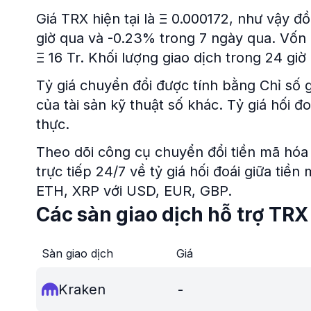
Giá TRX hiện tại là Ξ 0.000172, như vậy đ
giờ qua và -0.23% trong 7 ngày qua. Vốn h
Ξ 16 Tr. Khối lượng giao dịch trong 24 giờ
Tỷ giá chuyển đổi được tính bằng Chỉ số g
của tài sản kỹ thuật số khác. Tỷ giá hối 
thực.
Theo dõi công cụ chuyển đổi tiền mã hóa 
trực tiếp 24/7 về tỷ giá hối đoái giữa tiề
ETH, XRP với USD, EUR, GBP.
Các sàn giao dịch hỗ trợ TRX
Sàn giao dịch
Giá
Kraken
-