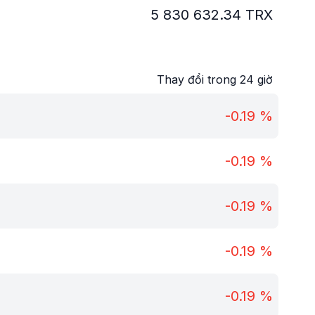
5 830 632.34
TRX
Thay đổi trong 24 giờ
-0.19
%
-0.19
%
-0.19
%
-0.19
%
-0.19
%