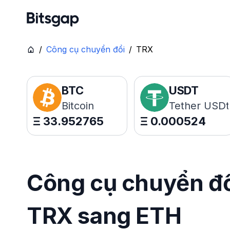
/
Công cụ chuyển đổi
/
TRX
BTC
USDT
Bitcoin
Tether USDt
Ξ
33.952765
Ξ
0.000524
Công cụ chuyển đổi
TRX sang ETH