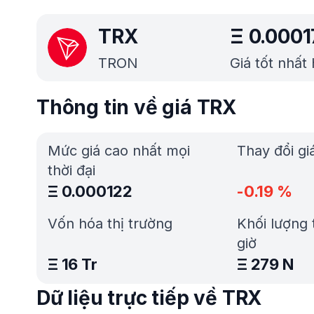
TRX
Ξ
0.0001
TRON
Giá tốt nhất
Thông tin về giá TRX
Mức giá cao nhất mọi
Thay đổi gi
thời đại
Ξ
0.000122
-0.19
%
Vốn hóa thị trường
Khối lượng 
giờ
Ξ
16 Tr
Ξ
279 N
Dữ liệu trực tiếp về TRX