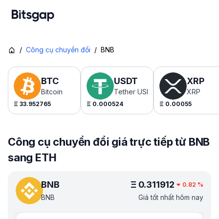
/
Công cụ chuyển đổi
/
BNB
BTC
USDT
XRP
Bitcoin
Tether USDt
XRP
Ξ
33.952765
Ξ
0.000524
Ξ
0.00055
Công cụ chuyển đổi giá trực tiếp từ BNB
sang ETH
BNB
Ξ
0.311912
0.82
%
BNB
Giá tốt nhất hôm nay