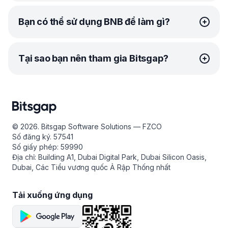
Binance coin (BNB) được tạo ra vào năm 2017 bởi
Bạn có thể sử dụng BNB để làm gì?
Changpeng Zhao, hay còn gọi là CZ, một nhà giao dịch
dày dạn kinh nghiệm và doanh nhân khởi nghiệp liên tục,
người cùng với Binance đã thành lập Fusion Systems và
Ban đầu được ra mắt dưới dạng token tiện ích, Binance
OKCoin.
Tại sao bạn nên tham gia Bitsgap?
Coin (BNB) kể từ đó đã được đưa vào sử dụng trong
Ra mắt vào năm 2017, Binance hiện là sàn giao dịch tiền
nhiều ứng dụng trong một số bối cảnh. Đầu tiên, đồng
mã hóa lớn nhất dựa trên khối lượng giao dịch hàng ngày.
tiền mã hóa này được sử dụng để thanh toán phí giao
Bitsgap là một trong những nền tảng giao dịch và tổng
Sứ mệnh của Binance là làm cho giao dịch Bitcoin trở
dịch trên Binance.com, Binance DEX và Binance Chain.
hợp tiền điện tử lớn nhất, kết nối liền mạch với 17 sàn giao
thành một phần tiêu chuẩn của hệ thống tài chính toàn
Thứ hai, BNB) có thể được sử dụng để thanh toán hàng
dịch, cung cấp các công cụ giao dịch thông minh và tự
cầu. Cái tên "Binance" được chọn để đại diện cho sự ra
hóa và dịch vụ trực tuyến (trên các trang web như
động hóa bổ sung. Kể từ khi ra mắt vào năm 2017,
đời của "Tài chính nhị phân", một phương thức hoàn toàn
Crypto.com, Travala.com hoặc BitTorrent.com). Cuối
© 2026. Bitsgap Software Solutions — FZCO
Bitsgap đã thu hút được một lượng lớn người theo dõi
mới để giao dịch tiền tệ trên toàn thế giới.
cùng, BNB có thể được sử dụng để đặt cược và làm tài
Số đăng ký. 57541
trên mạng xã hội với khoảng 800,000+ người dùng hài
sản thế chấp cho các khoản vay trên sàn giao dịch
Số giấy phép: 59990
Ngoài việc là sàn giao dịch lớn nhất, Binance còn có một
lòng và nhận được nhiều lời khen ngợi xứng đáng trên
Binance và các sàn giao dịch khác.
Địa chỉ: Building A1, Dubai Digital Park, Dubai Silicon Oasis,
hệ sinh thái ứng dụng và tính năng rộng lớn. Công nghệ
các phương tiện truyền thông trực tuyến. Bitsgap tự hào
Dubai, Các Tiểu vương quốc Ả Rập Thống nhất
chuỗi khối là trung tâm của nhiều dự án sáng tạo trên
về sự an toàn và bảo mật cho các nhà giao dịch, một loạt
mạng Binance, chẳng hạn như Binance Chain, Binance
các công cụ tự động hóa phong phú và một cộng đồng
Smart Chain, Binance Academy, Trust Wallet và
lớn, thân thiện. Nếu bạn muốn truy cập vào các công cụ
Tải xuống ứng dụng
Research. Nhiều sáng kiến phụ của Binance đều dựa
giao dịch thông minh để kiếm tiền từ tiền điện tử, thì
trên BNB.
Bitsgap là dành cho bạn!