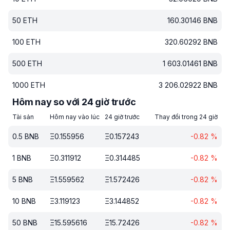
50
ETH
160.30146
BNB
100
ETH
320.60292
BNB
500
ETH
1 603.01461
BNB
1000
ETH
3 206.02922
BNB
Hôm nay so với 24 giờ trước
Tài sản
Hôm nay vào lúc
24 giờ trước
Thay đổi trong 24 giờ
0.5
BNB
Ξ
0.155956
Ξ
0.157243
-0.82
%
1
BNB
Ξ
0.311912
Ξ
0.314485
-0.82
%
5
BNB
Ξ
1.559562
Ξ
1.572426
-0.82
%
10
BNB
Ξ
3.119123
Ξ
3.144852
-0.82
%
50
BNB
Ξ
15.595616
Ξ
15.72426
-0.82
%