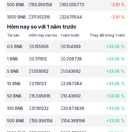
500
BNB
Ξ
155.956158
Ξ
162.055772
-3.91
%
1000
BNB
Ξ
311.912316
Ξ
324.111544
-3.91
%
Hôm nay so với 1 năm trước
Tài sản
Hôm nay vào lúc
1 năm trước
Thay đổi trong 1 năm
0.5
BNB
Ξ
0.155956
Ξ
0.104369
+
33.08
%
1
BNB
Ξ
0.311912
Ξ
0.208738
+
33.08
%
5
BNB
Ξ
1.559562
Ξ
1.043692
+
33.08
%
10
BNB
Ξ
3.119123
Ξ
2.087384
+
33.08
%
50
BNB
Ξ
15.595616
Ξ
10.43692
+
33.08
%
100
BNB
Ξ
31.191232
Ξ
20.873839
+
33.08
%
500
BNB
Ξ
155.956158
Ξ
104.369196
+
33.08
%