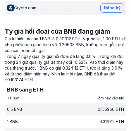
Crypto.com
-
-
Đăng ký
Tỷ giá hối đoái của BNB đang giảm
Giá trị hiện tại của 1 BNB là 0.311912 ETH.
Ngược lại, 1,00 ETH sẽ
cho phép bạn giao dịch với 3.20603 BNB, không bao gồm phí
của sàn hoặc phí gas.
Trong 7 ngày qua, tỷ giá hối đoái đã tăng 3.11%.
Trong khi đó,
trong 24 giờ qua, tỷ giá đã thay đổi -0.82%.
Vào thời điểm này
của tháng trước, 1 BNB có giá 0.324112 ETH, tức là tăng 3.91%
kể từ thời điểm hiện này.
Nhìn lại một năm, BNB đã thay đổi
+0.103174 ETH.
BNB sang ETH
Tài sản
Hôm nay vào lúc
0.5
BNB
0.155956
ETH
1
BNB
0.311912
ETH