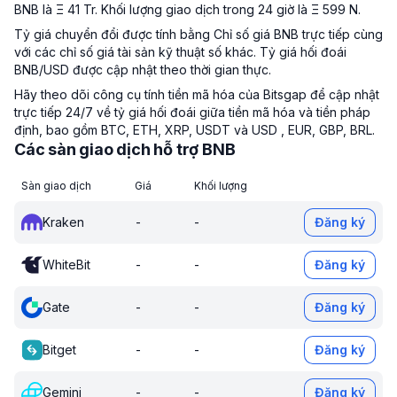
BNB là Ξ 41 Tr. Khối lượng giao dịch trong 24 giờ là Ξ 599 N.
Tỷ giá chuyển đổi được tính bằng Chỉ số giá BNB trực tiếp cùng
với các chỉ số giá tài sản kỹ thuật số khác. Tỷ giá hối đoái
BNB/USD được cập nhật theo thời gian thực.
Hãy theo dõi công cụ tính tiền mã hóa của Bitsgap để cập nhật
trực tiếp 24/7 về tỷ giá hối đoái giữa tiền mã hóa và tiền pháp
định, bao gồm BTC, ETH, XRP, USDT và USD , EUR, GBP, BRL.
Các sàn giao dịch hỗ trợ BNB
Sàn giao dịch
Giá
Khối lượng
Kraken
-
-
Đăng ký
WhiteBit
-
-
Đăng ký
Gate
-
-
Đăng ký
Bitget
-
-
Đăng ký
Gemini
-
-
Đăng ký