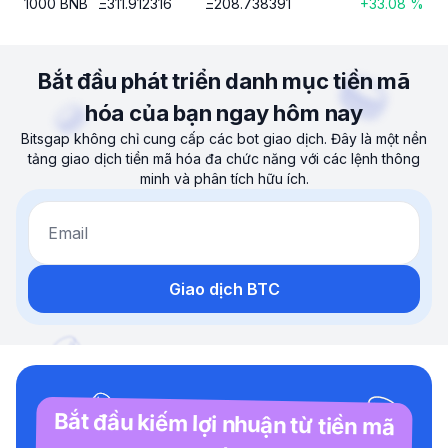
1000
BNB
Ξ
311.912316
Ξ
208.738391
+
33.08
%
Bắt đầu phát triển danh mục tiền mã
hóa của bạn ngay hôm nay
Bitsgap không chỉ cung cấp các bot giao dịch. Đây là một nền
tảng giao dịch tiền mã hóa đa chức năng với các lệnh thông
minh và phân tích hữu ích.
Email
Giao dịch BTC
Bắt đầu kiếm lợi nhuận từ tiền mã