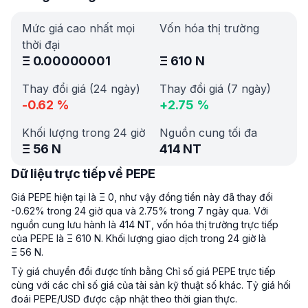
Mức giá cao nhất mọi
Vốn hóa thị trường
thời đại
Ξ
0.00000001
Ξ
610 N
Thay đổi giá (24 ngày)
Thay đổi giá (7 ngày)
-0.62
%
+
2.75
%
Khối lượng trong 24 giờ
Nguồn cung tối đa
Ξ
56 N
414 NT
Dữ liệu trực tiếp về PEPE
Giá PEPE hiện tại là Ξ 0, như vậy đồng tiền này đã thay đổi
-0.62% trong 24 giờ qua và 2.75% trong 7 ngày qua. Với
nguồn cung lưu hành là 414 NT, vốn hóa thị trường trực tiếp
của PEPE là Ξ 610 N. Khối lượng giao dịch trong 24 giờ là
Ξ 56 N.
Tỷ giá chuyển đổi được tính bằng Chỉ số giá PEPE trực tiếp
cùng với các chỉ số giá của tài sản kỹ thuật số khác. Tỷ giá hối
đoái PEPE/USD được cập nhật theo thời gian thực.