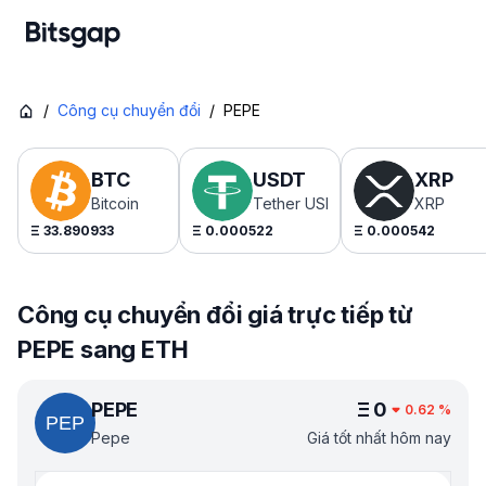
/
Công cụ chuyển đổi
/
PEPE
BTC
USDT
XRP
Bitcoin
Tether USDt
XRP
Ξ
33.890933
Ξ
0.000522
Ξ
0.000542
Công cụ chuyển đổi giá trực tiếp từ
PEPE sang ETH
PEPE
Ξ
0
0.62
%
Pepe
Giá tốt nhất hôm nay