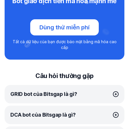
Bot giao dịch tiền mã hóa mạnh mẽ
Dùng thử miễn phí
Tất cả dữ liệu của bạn được bảo mật bằng mã hóa cao
cấp
Câu hỏi thường gặp
GRID bot của Bitsgap là gì?
GRID bot
của Bitsgap là một công cụ giao dịch tự động
DCA bot của Bitsgap là gì?
nâng cao sử dụng
chiến thuật giao dịch GRID
. Bằng cách
chia nhỏ phạm vi giá đã chỉ định của bạn thành nhiều cấp