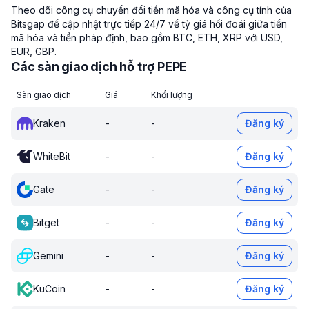
Theo dõi công cụ chuyển đổi tiền mã hóa và công cụ tính của
Bitsgap để cập nhật trực tiếp 24/7 về tỷ giá hối đoái giữa tiền
mã hóa và tiền pháp định, bao gồm BTC, ETH, XRP với USD,
EUR, GBP.
Các sàn giao dịch hỗ trợ PEPE
Sàn giao dịch
Giá
Khối lượng
Kraken
-
-
Đăng ký
WhiteBit
-
-
Đăng ký
Gate
-
-
Đăng ký
Bitget
-
-
Đăng ký
Gemini
-
-
Đăng ký
KuCoin
-
-
Đăng ký