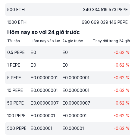
500
ETH
340 334 519 573
PEPE
1000
ETH
680 669 039 146
PEPE
Hôm nay so với 24 giờ trước
Tài sản
Hôm nay vào lúc
24 giờ trước
Thay đổi trong 24 giờ
0.5
PEPE
Ξ
0
Ξ
0
-0.62
%
1
PEPE
Ξ
0
Ξ
0
-0.62
%
5
PEPE
Ξ
0.00000001
Ξ
0.00000001
-0.62
%
10
PEPE
Ξ
0.00000001
Ξ
0.00000001
-0.62
%
50
PEPE
Ξ
0.00000007
Ξ
0.00000007
-0.62
%
100
PEPE
Ξ
0.0000001
Ξ
0.0000001
-0.62
%
500
PEPE
Ξ
0.000001
Ξ
0.000001
-0.62
%