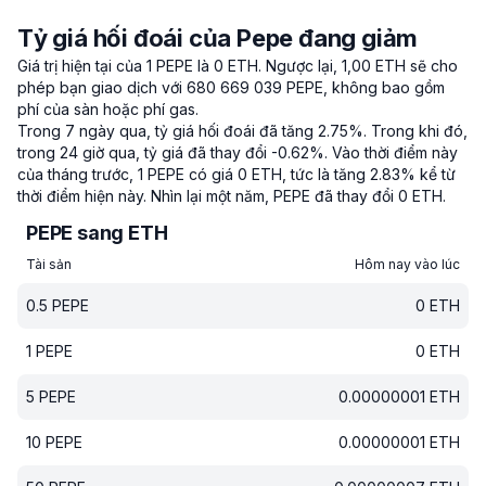
Tỷ giá hối đoái của Pepe đang giảm
Giá trị hiện tại của 1 PEPE là 0 ETH.
Ngược lại, 1,00 ETH sẽ cho
phép bạn giao dịch với 680 669 039 PEPE, không bao gồm
phí của sàn hoặc phí gas.
Trong 7 ngày qua, tỷ giá hối đoái đã tăng 2.75%.
Trong khi đó,
trong 24 giờ qua, tỷ giá đã thay đổi -0.62%.
Vào thời điểm này
của tháng trước, 1 PEPE có giá 0 ETH, tức là tăng 2.83% kể từ
thời điểm hiện này.
Nhìn lại một năm, PEPE đã thay đổi 0 ETH.
PEPE sang ETH
Tài sản
Hôm nay vào lúc
0.5
PEPE
0
ETH
1
PEPE
0
ETH
5
PEPE
0.00000001
ETH
10
PEPE
0.00000001
ETH