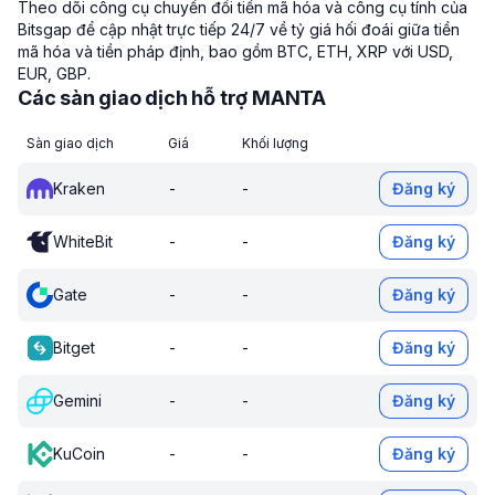
Theo dõi công cụ chuyển đổi tiền mã hóa và công cụ tính của
Bitsgap để cập nhật trực tiếp 24/7 về tỷ giá hối đoái giữa tiền
mã hóa và tiền pháp định, bao gồm BTC, ETH, XRP với USD,
EUR, GBP.
Các sàn giao dịch hỗ trợ MANTA
Sàn giao dịch
Giá
Khối lượng
Kraken
-
-
Đăng ký
WhiteBit
-
-
Đăng ký
Gate
-
-
Đăng ký
Bitget
-
-
Đăng ký
Gemini
-
-
Đăng ký
KuCoin
-
-
Đăng ký