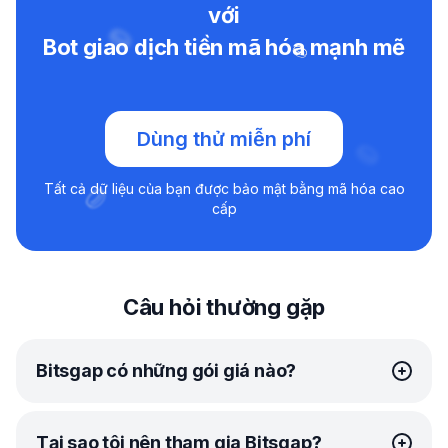
với
Bot giao dịch tiền mã hóa mạnh mẽ
Dùng thử miễn phí
Tất cả dữ liệu của bạn được bảo mật bằng mã hóa cao
cấp
Câu hỏi thường gặp
Bitsgap có những gói giá nào?
Bitsgap cung cấp các gói
đơn giản, giá phải chăng
phù
Tại sao tôi nên tham gia Bitsgap?