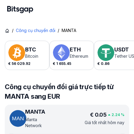
/
Công cụ chuyển đổi
/
MANTA
BTC
ETH
USDT
Bitcoin
Ethereum
Tether U
€
56 029.92
€
1 655.45
€
0.86
Công cụ chuyển đổi giá trực tiếp từ
MANTA sang EUR
MANTA
€
0.05
2.24
%
Manta
Giá tốt nhất hôm nay
Network