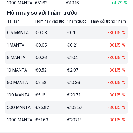
1000
MANTA
€
51.63
€
49.16
+
4.79
%
Hôm nay so với 1 năm trước
Tài sản
Hôm nay vào lúc
1 năm trước
Thay đổi trong 1 năm
0.5
MANTA
€
0.03
€
0.1
-301.15
%
1
MANTA
€
0.05
€
0.21
-301.15
%
5
MANTA
€
0.26
€
1.04
-301.15
%
10
MANTA
€
0.52
€
2.07
-301.15
%
50
MANTA
€
2.58
€
10.36
-301.15
%
100
MANTA
€
5.16
€
20.71
-301.15
%
500
MANTA
€
25.82
€
103.57
-301.15
%
1000
MANTA
€
51.63
€
207.13
-301.15
%