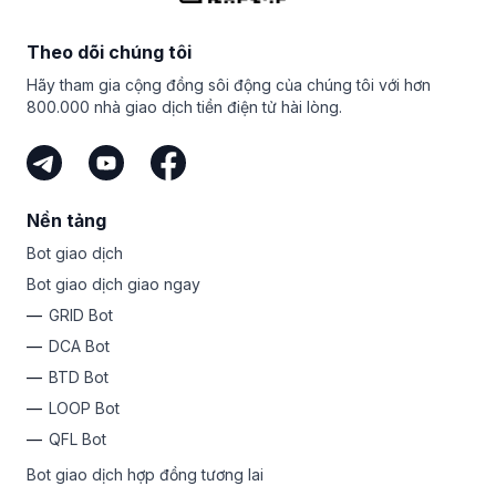
nhất, hỗ trợ trực tiếp 24/7 và cam kết hướng tới sự xuất
Bất kể cấp độ của bạn là gì, Bitsgap luôn có một gói đơn
sắc của chúng tôi đảm bảo bạn sẽ cảm thấy an toàn khi
giản để tự động hóa lợi nhuận của bạn. Tại sao không
quản lý tiền mã hóa của mình với chúng tôi.
Theo dõi chúng tôi
đăng ký ngay hôm nay và khai thác khả năng về tiền mã
hóa bên trong bạn?
Hãy tham gia cộng đồng sôi động của chúng tôi với hơn
800.000 nhà giao dịch tiền điện tử hài lòng.
Nền tảng
Bot giao dịch
Bot giao dịch giao ngay
GRID Bot
DCA Bot
BTD Bot
LOOP Bot
QFL Bot
Bot giao dịch hợp đồng tương lai