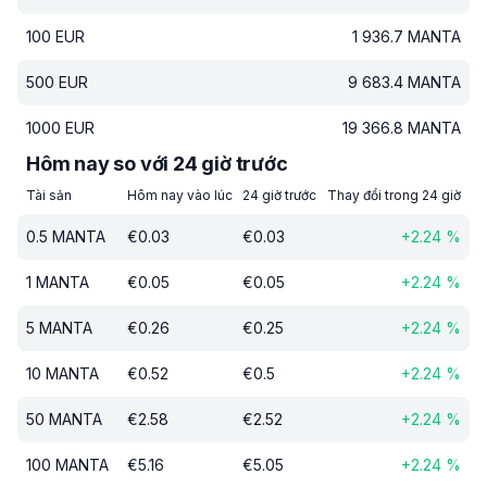
100
EUR
1 936.7
MANTA
500
EUR
9 683.4
MANTA
1000
EUR
19 366.8
MANTA
Hôm nay so với 24 giờ trước
Tài sản
Hôm nay vào lúc
24 giờ trước
Thay đổi trong 24 giờ
0.5
MANTA
€
0.03
€
0.03
+
2.24
%
1
MANTA
€
0.05
€
0.05
+
2.24
%
5
MANTA
€
0.26
€
0.25
+
2.24
%
10
MANTA
€
0.52
€
0.5
+
2.24
%
50
MANTA
€
2.58
€
2.52
+
2.24
%
100
MANTA
€
5.16
€
5.05
+
2.24
%