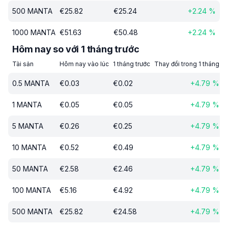
500
MANTA
€
25.82
€
25.24
+
2.24
%
1000
MANTA
€
51.63
€
50.48
+
2.24
%
Hôm nay so với 1 tháng trước
Tài sản
Hôm nay vào lúc
1 tháng trước
Thay đổi trong 1 tháng
0.5
MANTA
€
0.03
€
0.02
+
4.79
%
1
MANTA
€
0.05
€
0.05
+
4.79
%
5
MANTA
€
0.26
€
0.25
+
4.79
%
10
MANTA
€
0.52
€
0.49
+
4.79
%
50
MANTA
€
2.58
€
2.46
+
4.79
%
100
MANTA
€
5.16
€
4.92
+
4.79
%
500
MANTA
€
25.82
€
24.58
+
4.79
%