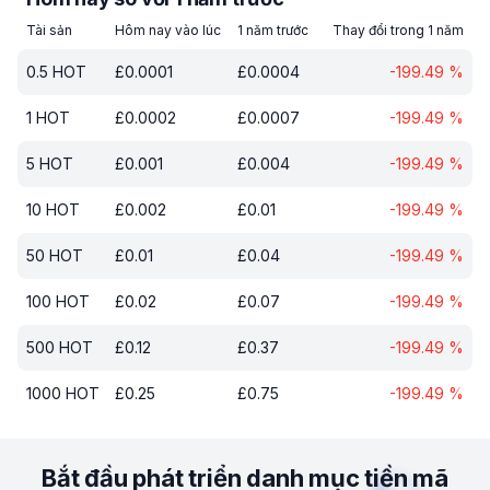
Tài sản
Hôm nay vào lúc
1 năm trước
Thay đổi trong 1 năm
0.5
HOT
£
0.0001
£
0.0004
-199.49
%
1
HOT
£
0.0002
£
0.0007
-199.49
%
5
HOT
£
0.001
£
0.004
-199.49
%
10
HOT
£
0.002
£
0.01
-199.49
%
50
HOT
£
0.01
£
0.04
-199.49
%
100
HOT
£
0.02
£
0.07
-199.49
%
500
HOT
£
0.12
£
0.37
-199.49
%
1000
HOT
£
0.25
£
0.75
-199.49
%
Bắt đầu phát triển danh mục tiền mã