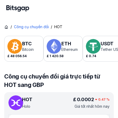
/
Công cụ chuyển đổi
/
HOT
BTC
ETH
USDT
Bitcoin
Ethereum
Tether U
£
48 056.54
£
1 420.58
£
0.74
Công cụ chuyển đổi giá trực tiếp từ
HOT sang GBP
HOT
£
0.0002
0.47
%
Holo
Giá tốt nhất hôm nay