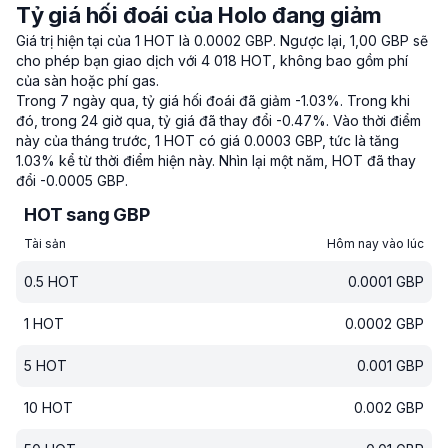
Tỷ giá hối đoái của Holo đang giảm
Giá trị hiện tại của 1 HOT là 0.0002 GBP.
Ngược lại, 1,00 GBP sẽ
cho phép bạn giao dịch với 4 018 HOT, không bao gồm phí
của sàn hoặc phí gas.
Trong 7 ngày qua, tỷ giá hối đoái đã giảm -1.03%.
Trong khi
đó, trong 24 giờ qua, tỷ giá đã thay đổi -0.47%.
Vào thời điểm
này của tháng trước, 1 HOT có giá 0.0003 GBP, tức là tăng
1.03% kể từ thời điểm hiện này.
Nhìn lại một năm, HOT đã thay
đổi -0.0005 GBP.
HOT sang GBP
Tài sản
Hôm nay vào lúc
0.5
HOT
0.0001
GBP
1
HOT
0.0002
GBP
5
HOT
0.001
GBP
10
HOT
0.002
GBP