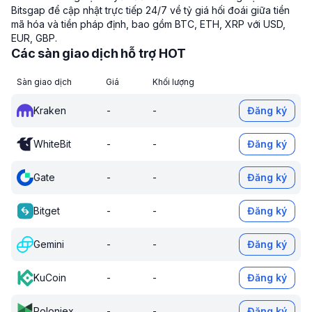
Bitsgap để cập nhật trực tiếp 24/7 về tỷ giá hối đoái giữa tiền
mã hóa và tiền pháp định, bao gồm BTC, ETH, XRP với USD,
EUR, GBP.
Các sàn giao dịch hỗ trợ HOT
Sàn giao dịch
Giá
Khối lượng
Kraken
-
-
Đăng ký
WhiteBit
-
-
Đăng ký
Gate
-
-
Đăng ký
Bitget
-
-
Đăng ký
Gemini
-
-
Đăng ký
KuCoin
-
-
Đăng ký
Poloniex
-
-
Đăng ký