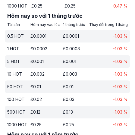
1000
HOT
£
0.25
£
0.25
-0.47
%
Hôm nay so với 1 tháng trước
Tài sản
Hôm nay vào lúc
1 tháng trước
Thay đổi trong 1 tháng
0.5
HOT
£
0.0001
£
0.0001
-1.03
%
1
HOT
£
0.0002
£
0.0003
-1.03
%
5
HOT
£
0.001
£
0.001
-1.03
%
10
HOT
£
0.002
£
0.003
-1.03
%
50
HOT
£
0.01
£
0.01
-1.03
%
100
HOT
£
0.02
£
0.03
-1.03
%
500
HOT
£
0.12
£
0.13
-1.03
%
1000
HOT
£
0.25
£
0.25
-1.03
%
Hôm nay so với 1 năm trước