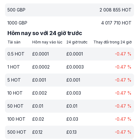
500
GBP
2 008 855
HOT
1000
GBP
4 017 710
HOT
Hôm nay so với 24 giờ trước
Tài sản
Hôm nay vào lúc
24 giờ trước
Thay đổi trong 24 giờ
0.5
HOT
£
0.0001
£
0.0001
-0.47
%
1
HOT
£
0.0002
£
0.0003
-0.47
%
5
HOT
£
0.001
£
0.001
-0.47
%
10
HOT
£
0.002
£
0.003
-0.47
%
50
HOT
£
0.01
£
0.01
-0.47
%
100
HOT
£
0.02
£
0.03
-0.47
%
500
HOT
£
0.12
£
0.13
-0.47
%