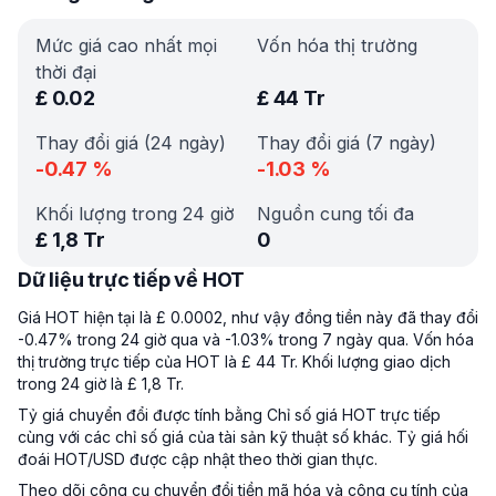
Mức giá cao nhất mọi
Vốn hóa thị trường
thời đại
£
0.02
£
44 Tr
Thay đổi giá (24 ngày)
Thay đổi giá (7 ngày)
-0.47
%
-1.03
%
Khối lượng trong 24 giờ
Nguồn cung tối đa
£
1,8 Tr
0
Dữ liệu trực tiếp về HOT
Giá HOT hiện tại là £ 0.0002, như vậy đồng tiền này đã thay đổi
-0.47% trong 24 giờ qua và -1.03% trong 7 ngày qua. Vốn hóa
thị trường trực tiếp của HOT là £ 44 Tr. Khối lượng giao dịch
trong 24 giờ là £ 1,8 Tr.
Tỷ giá chuyển đổi được tính bằng Chỉ số giá HOT trực tiếp
cùng với các chỉ số giá của tài sản kỹ thuật số khác. Tỷ giá hối
đoái HOT/USD được cập nhật theo thời gian thực.
Theo dõi công cụ chuyển đổi tiền mã hóa và công cụ tính của