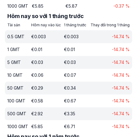
1000
GMT
€
5.85
€
5.87
-0.37
%
Hôm nay so với 1 tháng trước
Tài sản
Hôm nay vào lúc
1 tháng trước
Thay đổi trong 1 tháng
0.5
GMT
€
0.003
€
0.003
-14.74
%
1
GMT
€
0.01
€
0.01
-14.74
%
5
GMT
€
0.03
€
0.03
-14.74
%
10
GMT
€
0.06
€
0.07
-14.74
%
50
GMT
€
0.29
€
0.34
-14.74
%
100
GMT
€
0.58
€
0.67
-14.74
%
500
GMT
€
2.92
€
3.35
-14.74
%
1000
GMT
€
5.85
€
6.71
-14.74
%
Hôm nay so với 1 năm trước