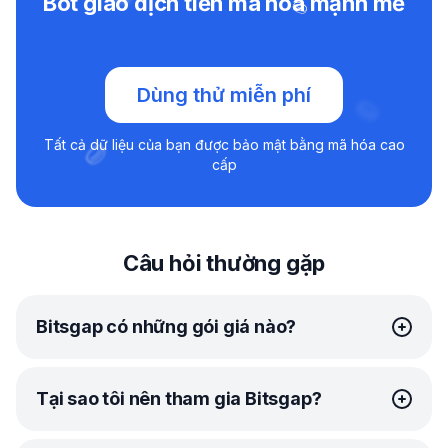
Bot giao dịch tiền mã hóa mạnh mẽ
Dùng thử miễn phí
Tất cả dữ liệu của bạn được bảo mật bằng mã hóa cao
cấp
Câu hỏi thường gặp
Bitsgap có những gói giá nào?
Bitsgap cung cấp các gói
đơn giản, giá phải chăng
phù
Tại sao tôi nên tham gia Bitsgap?
hợp với mọi nhà giao dịch.
Gói Basic là lựa chọn hoàn hảo để bắt đầu. Bạn sẽ có