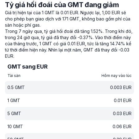
Tỷ giá hối đoái của GMT đang giảm
Giá trị hiện tại của 1 GMT là 0.01 EUR.
Ngược lại, 1,00 EUR sẽ
cho phép bạn giao dịch với 171 GMT, không bao gồm phí của
sàn hoặc phí gas.
Trong 7 ngày qua, tỷ giá hối đoái đã tăng 1.52%.
Trong khi đó,
trong 24 giờ qua, tỷ giá đã thay đổi -0.37%.
Vào thời điểm này
của tháng trước, 1 GMT có giá 0.01 EUR, tức là tăng 14.74% kể
từ thời điểm hiện này.
Nhìn lại một năm, GMT đã thay đổi -0.03
EUR.
GMT sang EUR
Tài sản
Hôm nay vào lúc
0.5
GMT
0.003
EUR
1
GMT
0.01
EUR
5
GMT
0.03
EUR
10
GMT
0.06
EUR