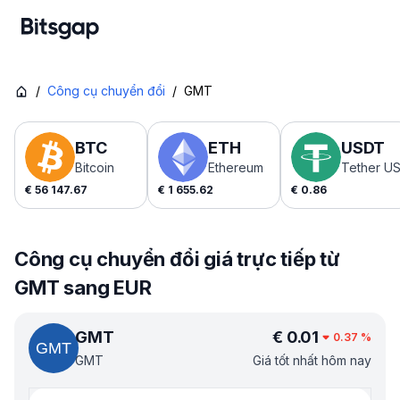
/
Công cụ chuyển đổi
/
GMT
BTC
ETH
USDT
Bitcoin
Ethereum
Tether U
€
56 147.67
€
1 655.62
€
0.86
Công cụ chuyển đổi giá trực tiếp từ
GMT sang EUR
GMT
€
0.01
0.37
%
GMT
Giá tốt nhất hôm nay