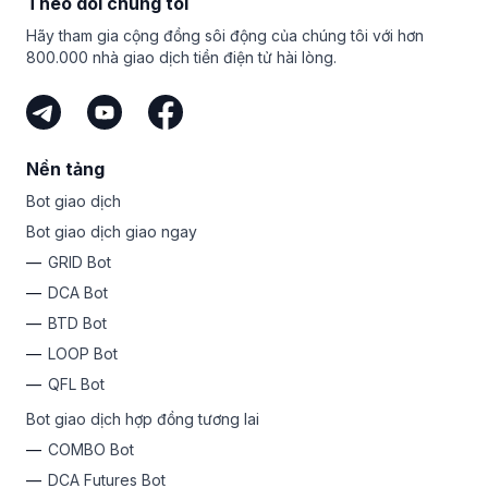
Theo dõi chúng tôi
đăng ký ngay hôm nay và khai thác khả năng về tiền mã
hóa bên trong bạn?
Hãy tham gia cộng đồng sôi động của chúng tôi với hơn
800.000 nhà giao dịch tiền điện tử hài lòng.
Nền tảng
Bot giao dịch
Bot giao dịch giao ngay
GRID Bot
DCA Bot
BTD Bot
LOOP Bot
QFL Bot
Bot giao dịch hợp đồng tương lai
COMBO Bot
DCA Futures Bot