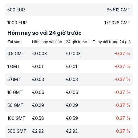
500
EUR
85 513
GMT
1000
EUR
171 026
GMT
Hôm nay so với 24 giờ trước
Tài sản
Hôm nay vào lúc
24 giờ trước
Thay đổi trong 24 giờ
0.5
GMT
€
0.003
€
0.003
-0.37
%
1
GMT
€
0.01
€
0.01
-0.37
%
5
GMT
€
0.03
€
0.03
-0.37
%
10
GMT
€
0.06
€
0.06
-0.37
%
50
GMT
€
0.29
€
0.29
-0.37
%
100
GMT
€
0.58
€
0.59
-0.37
%
500
GMT
€
2.92
€
2.93
-0.37
%