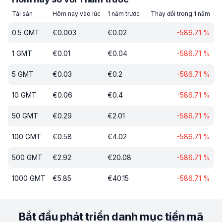
Tài sản
Hôm nay vào lúc
1 năm trước
Thay đổi trong 1 năm
0.5
GMT
€
0.003
€
0.02
-586.71
%
1
GMT
€
0.01
€
0.04
-586.71
%
5
GMT
€
0.03
€
0.2
-586.71
%
10
GMT
€
0.06
€
0.4
-586.71
%
50
GMT
€
0.29
€
2.01
-586.71
%
100
GMT
€
0.58
€
4.02
-586.71
%
500
GMT
€
2.92
€
20.08
-586.71
%
1000
GMT
€
5.85
€
40.15
-586.71
%
Bắt đầu phát triển danh mục tiền mã