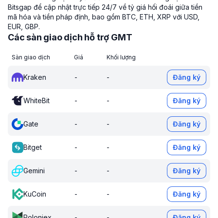
Bitsgap để cập nhật trực tiếp 24/7 về tỷ giá hối đoái giữa tiền
mã hóa và tiền pháp định, bao gồm BTC, ETH, XRP với USD,
EUR, GBP.
Các sàn giao dịch hỗ trợ GMT
Sàn giao dịch
Giá
Khối lượng
Kraken
-
-
Đăng ký
WhiteBit
-
-
Đăng ký
Gate
-
-
Đăng ký
Bitget
-
-
Đăng ký
Gemini
-
-
Đăng ký
KuCoin
-
-
Đăng ký
Poloniex
-
-
Đăng ký