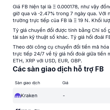
Giá FB hiện tại là Ξ 0.000178, như vậy đồ
giờ qua và -2.47% trong 7 ngày qua. Với n
trường trực tiếp của FB là Ξ 19 N. Khối lư
Tỷ giá chuyển đổi được tính bằng Chỉ số gi
tài sản kỹ thuật số khác. Tỷ giá hối đoái
Theo dõi công cụ chuyển đổi tiền mã hóa 
trực tiếp 24/7 về tỷ giá hối đoái giữa tiề
ETH, XRP với USD, EUR, GBP.
Các sàn giao dịch hỗ trợ FB
Sàn giao dịch
Giá
Kraken
-