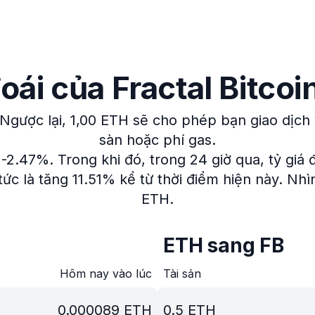
đoái của Fractal Bitco
Ngược lại, 1,00 ETH sẽ cho phép bạn giao dịch
sàn hoặc phí gas.
 -2.47%.
Trong khi đó, trong 24 giờ qua, tỷ giá 
ức là tăng 11.51% kể từ thời điểm hiện này.
Nhìn
ETH.
ETH sang FB
Hôm nay vào lúc
Tài sản
0.000089
ETH
0.5
ETH