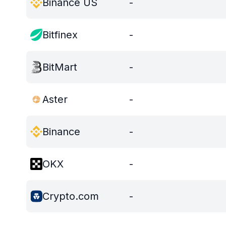
Binance US
-
Bitfinex
-
BitMart
-
Aster
-
Binance
-
OKX
-
Crypto.com
-