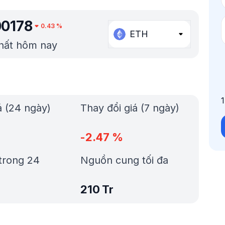
00178
0.43
%
ETH
nhất hôm nay
á (24 ngày)
Thay đổi giá (7 ngày)
-2.47
%
trong 24
Nguồn cung tối đa
210 Tr