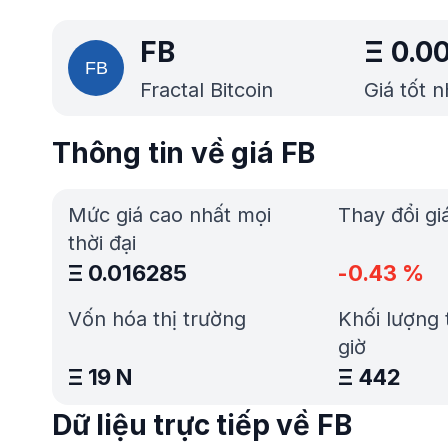
FB
Ξ
0.0
Fractal Bitcoin
Giá tốt 
Thông tin về giá FB
Mức giá cao nhất mọi
Thay đổi gi
thời đại
Ξ
0.016285
-0.43
%
Vốn hóa thị trường
Khối lượng 
giờ
Ξ
19 N
Ξ
442
Dữ liệu trực tiếp về FB