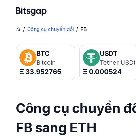
/
Công cụ chuyển đổi
/
FB
BTC
USDT
Bitcoin
Tether USDt
Ξ
33.952765
Ξ
0.000524
Công cụ chuyển đổi
FB sang ETH