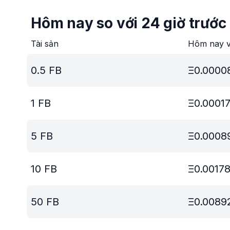
Hôm nay so với 24 giờ trước
Tài sản
Hôm nay v
0.5
FB
Ξ
0.0000
1
FB
Ξ
0.0001
5
FB
Ξ
0.0008
10
FB
Ξ
0.0017
50
FB
Ξ
0.0089