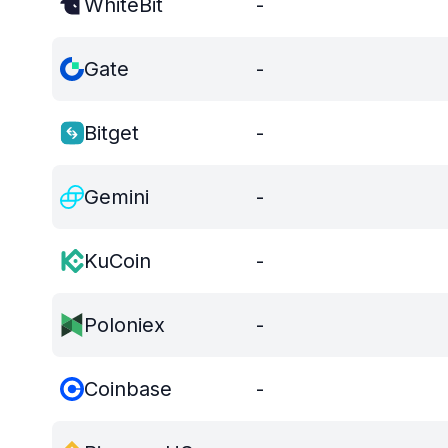
WhiteBit
-
Gate
-
Bitget
-
Gemini
-
KuCoin
-
Poloniex
-
Coinbase
-