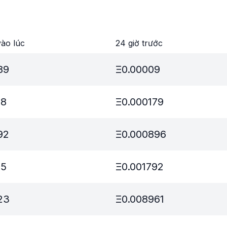
ào lúc
24 giờ trước
89
Ξ
0.00009
78
Ξ
0.000179
92
Ξ
0.000896
85
Ξ
0.001792
23
Ξ
0.008961