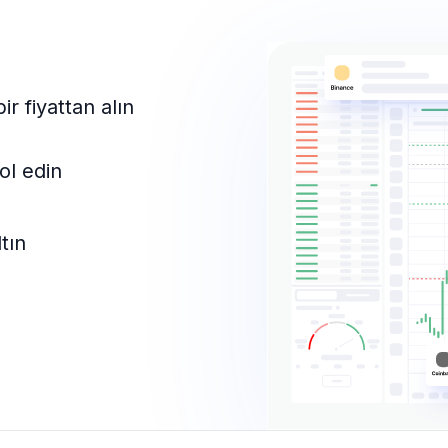
bir fiyattan alın
rol edin
tın