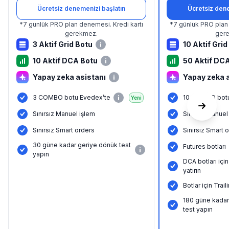
Ücretsiz denemenizi başlatın
Ücretsiz dene
*
7 günlük PRO plan denemesi.
Kredi kartı
*
7 günlük PRO plan
gerekmez.
ger
3 Aktif Grid Botu
10 Aktif Grid
10 Aktif DCA Botu
50 Aktif DC
Yapay zeka asistanı
Yapay zeka 
3 COMBO botu Evedex’te
10 COMBO botu
Yeni
Sınırsız Manuel işlem
Sınırsız Manuel
Sınırsız Smart orders
Sınırsız Smart 
30 güne kadar geriye dönük test
Futures botları
yapın
DCA botları içi
yatırın
Botlar için Tra
180 güne kadar
test yapın