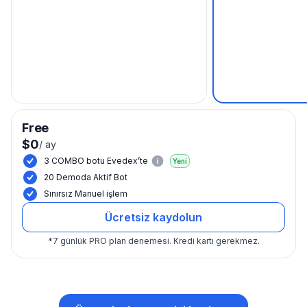
Free
$0
/
ay
3 COMBO botu Evedex’te
Yeni
20 Demoda Aktif Bot
Sınırsız Manuel işlem
Ücretsiz kaydolun
*
7 günlük PRO plan denemesi.
Kredi kartı gerekmez.