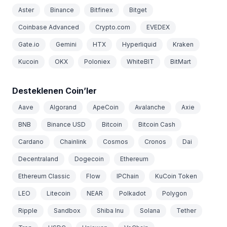
Aster
Binance
Bitfinex
Bitget
Coinbase Advanced
Crypto.com
EVEDEX
Gate.io
Gemini
HTX
Hyperliquid
Kraken
Kucoin
OKX
Poloniex
WhiteBIT
BitMart
Desteklenen Coin’ler
Aave
Algorand
ApeCoin
Avalanche
Axie
BNB
Binance USD
Bitcoin
Bitcoin Cash
Cardano
Chainlink
Cosmos
Cronos
Dai
Decentraland
Dogecoin
Ethereum
Ethereum Classic
Flow
IPChain
KuCoin Token
LEO
Litecoin
NEAR
Polkadot
Polygon
Ripple
Sandbox
Shiba Inu
Solana
Tether