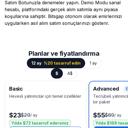
Satım Botunuzla denemeler yapın. Demo Modu sanal
hesabı, platformdaki gerçek alım satımla aynı piyasa
koşullarına sahiptir. Bitsgap otonom olarak emirlerinizi
uygularken asıl alım satım sonuçlarınızı gösterir.
Planlar ve fiyatlandırma
12 ay
%20 tasarruf edin
1 ay
$
A$
Basic
Advanced
E
Hevesli yatırımcılar için temel özellikler
Tecrübeli yatırımcıl
bir paket
$23
$55
$29
$69
/
ay
/
ay
Yılda $72 tasarruf edersiniz
Yılda $168 tasa