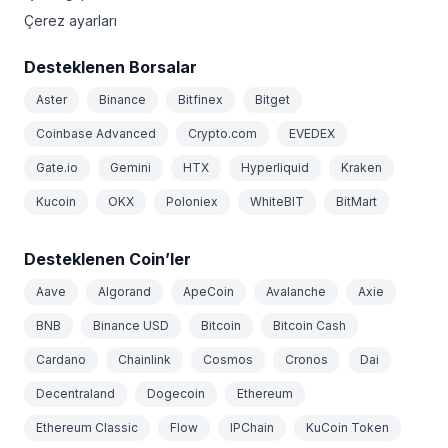
Çerez ayarları
Desteklenen Borsalar
Aster
Binance
Bitfinex
Bitget
Coinbase Advanced
Crypto.com
EVEDEX
Gate.io
Gemini
HTX
Hyperliquid
Kraken
Kucoin
OKX
Poloniex
WhiteBIT
BitMart
Desteklenen Coin’ler
Aave
Algorand
ApeCoin
Avalanche
Axie
BNB
Binance USD
Bitcoin
Bitcoin Cash
Cardano
Chainlink
Cosmos
Cronos
Dai
Decentraland
Dogecoin
Ethereum
Ethereum Classic
Flow
IPChain
KuCoin Token