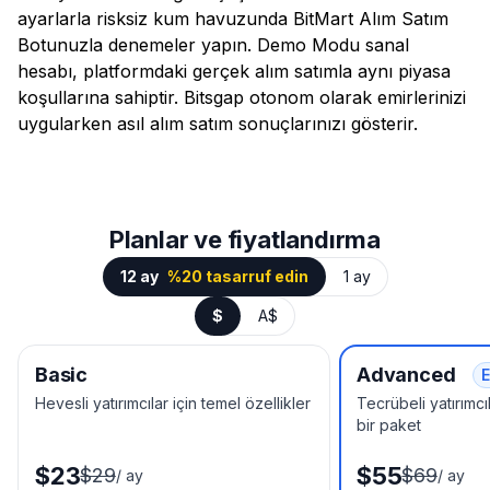
ayarlarla risksiz kum havuzunda BitMart Alım Satım
Botunuzla denemeler yapın. Demo Modu sanal
hesabı, platformdaki gerçek alım satımla aynı piyasa
koşullarına sahiptir. Bitsgap otonom olarak emirlerinizi
uygularken asıl alım satım sonuçlarınızı gösterir.
Planlar ve fiyatlandırma
12 ay
%20 tasarruf edin
1 ay
$
A$
Basic
Advanced
E
Hevesli yatırımcılar için temel özellikler
Tecrübeli yatırımcıl
bir paket
$23
$55
$29
$69
/
ay
/
ay