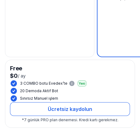
Free
$0
/
ay
3 COMBO botu Evedex’te
Yeni
20 Demoda Aktif Bot
Sınırsız Manuel işlem
Ücretsiz kaydolun
*
7 günlük PRO plan denemesi.
Kredi kartı gerekmez.