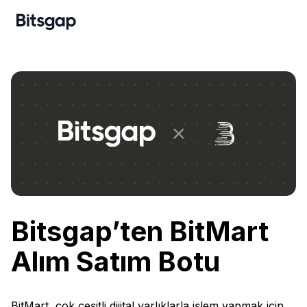
Bitsgap’ten BitMart
Alım Satım Botu
BitMart, çok çeşitli dijital varlıklarla işlem yapmak için