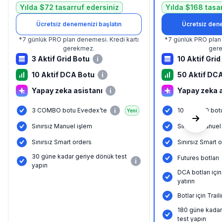
Yılda $72 tasarruf edersiniz
Yılda $168 tasa
Ücretsiz denemenizi başlatın
Ücretsiz dene
*
7 günlük PRO plan denemesi.
Kredi kartı
*
7 günlük PRO plan
gerekmez.
ger
3 Aktif Grid Botu
10 Aktif Grid
10 Aktif DCA Botu
50 Aktif DC
Yapay zeka asistanı
Yapay zeka 
3 COMBO botu Evedex’te
10 COMBO botu
Yeni
Sınırsız Manuel işlem
Sınırsız Manuel
Sınırsız Smart orders
Sınırsız Smart 
30 güne kadar geriye dönük test
Futures botları
yapın
DCA botları içi
yatırın
Botlar için Tra
180 güne kadar
test yapın