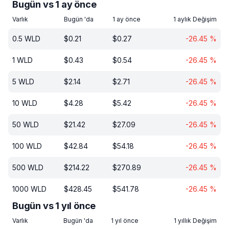
Bugün vs 1 ay önce
Varlık
Bugün 'da
1 ay önce
1 aylık Değişim
0.5
WLD
$
0.21
$
0.27
-26.45
%
1
WLD
$
0.43
$
0.54
-26.45
%
5
WLD
$
2.14
$
2.71
-26.45
%
10
WLD
$
4.28
$
5.42
-26.45
%
50
WLD
$
21.42
$
27.09
-26.45
%
100
WLD
$
42.84
$
54.18
-26.45
%
500
WLD
$
214.22
$
270.89
-26.45
%
1000
WLD
$
428.45
$
541.78
-26.45
%
Bugün vs 1 yıl önce
Varlık
Bugün 'da
1 yıl önce
1 yıllık Değişim