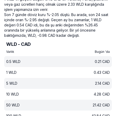
veya gaz ücretleri hariç olmak üzere 2.33 WLD karşılığında
işlem yapmanıza izin verir.
Son 7 günde döviz kuru %-2.05 düştü.
Bu arada, son 24 saat
içinde oran %-2.95 değişti.
Geçen ay bu zamanlar, 1 WLD
değeri 0.54 CAD idi, bu da şu anki değerinden %26.45
oranında bir yükseliş anlamına geliyor.
Bir yıl öncesine
baktığımızda, WLD, -0.98 CAD kadar değişti.
WLD - CAD
Varlık
Bugün 'da
0.5
WLD
0.21
CAD
1
WLD
0.43
CAD
5
WLD
2.14
CAD
10
WLD
4.28
CAD
50
WLD
21.42
CAD
100
WLD
42.84
CAD