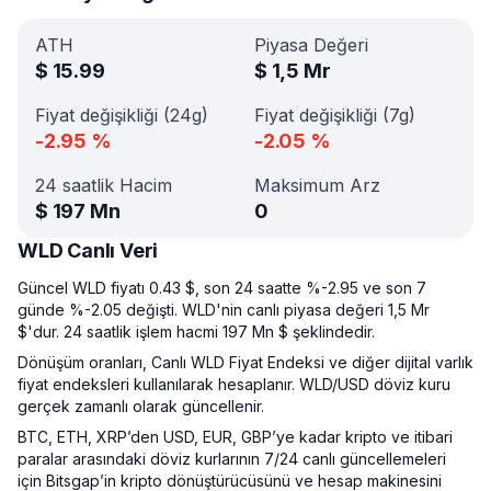
ATH
Piyasa Değeri
$
15.99
$
1,5 Mr
Fiyat değişikliği (24g)
Fiyat değişikliği (7g)
-2.95
%
-2.05
%
24 saatlik Hacim
Maksimum Arz
$
197 Mn
0
WLD Canlı Veri
Güncel WLD fiyatı 0.43 $, son 24 saatte %-2.95 ve son 7
günde %-2.05 değişti. WLD'nin canlı piyasa değeri 1,5 Mr
$'dur. 24 saatlik işlem hacmi 197 Mn $ şeklindedir.
Dönüşüm oranları, Canlı WLD Fiyat Endeksi ve diğer dijital varlık
fiyat endeksleri kullanılarak hesaplanır. WLD/USD döviz kuru
gerçek zamanlı olarak güncellenir.
BTC, ETH, XRP’den USD, EUR, GBP’ye kadar kripto ve itibari
paralar arasındaki döviz kurlarının 7/24 canlı güncellemeleri
için Bitsgap’in kripto dönüştürücüsünü ve hesap makinesini