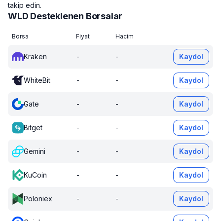
takip edin.
WLD Desteklenen Borsalar
Borsa
Fiyat
Hacim
Kraken
-
-
Kaydol
WhiteBit
-
-
Kaydol
Gate
-
-
Kaydol
Bitget
-
-
Kaydol
Gemini
-
-
Kaydol
KuCoin
-
-
Kaydol
Poloniex
-
-
Kaydol