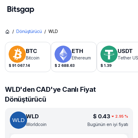
/
Dönüştürücü
/
WLD
BTC
ETH
USDT
Bitcoin
Ethereum
Tether U
$
91 067.14
$
2 688.63
$
1.39
WLD'den CAD'ye Canlı Fiyat
Dönüştürücü
WLD
$
0.43
2.95
%
Worldcoin
Bugünün en iyi fiyatı