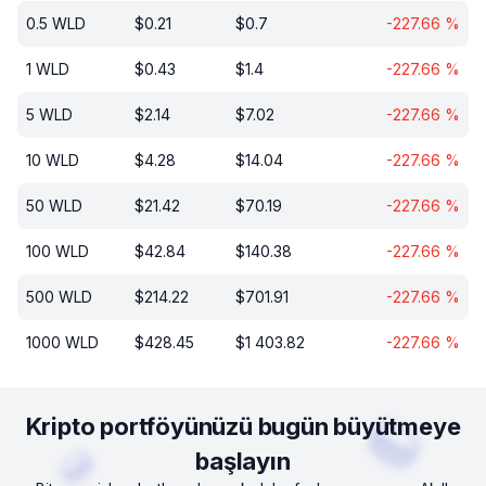
0.5
WLD
$
0.21
$
0.7
-227.66
%
1
WLD
$
0.43
$
1.4
-227.66
%
5
WLD
$
2.14
$
7.02
-227.66
%
10
WLD
$
4.28
$
14.04
-227.66
%
50
WLD
$
21.42
$
70.19
-227.66
%
100
WLD
$
42.84
$
140.38
-227.66
%
500
WLD
$
214.22
$
701.91
-227.66
%
1000
WLD
$
428.45
$
1 403.82
-227.66
%
Kripto portföyünüzü bugün büyütmeye
başlayın