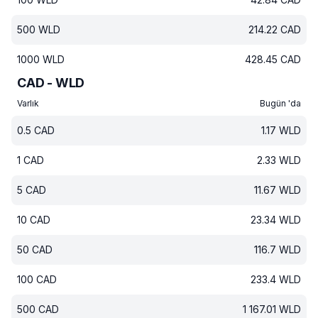
500
WLD
214.22
CAD
1000
WLD
428.45
CAD
CAD - WLD
Varlık
Bugün 'da
0.5
CAD
1.17
WLD
1
CAD
2.33
WLD
5
CAD
11.67
WLD
10
CAD
23.34
WLD
50
CAD
116.7
WLD
100
CAD
233.4
WLD
500
CAD
1 167.01
WLD