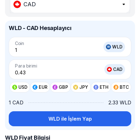
CAD
WLD - CAD Hesaplayıcı
Coin
WLD
Para birimi
CAD
USD
EUR
GBP
JPY
ETH
BTC
1 CAD
2.33 WLD
WLD ile İşlem Yap
WLD Fiyat Bilgisi