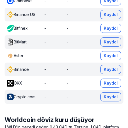
Coinbase
-
-
Kaydol
Binance US
-
-
Kaydol
Bitfinex
-
-
Kaydol
BitMart
-
-
Kaydol
Aster
-
-
Kaydol
Binance
-
-
Kaydol
OKX
-
-
Kaydol
Crypto.com
-
-
Kaydol
Worldcoin döviz kuru düşüyor
1 WLD'in geçerli değeri 0.43 CAD'tır.
Tersine, 1 CAD, platform