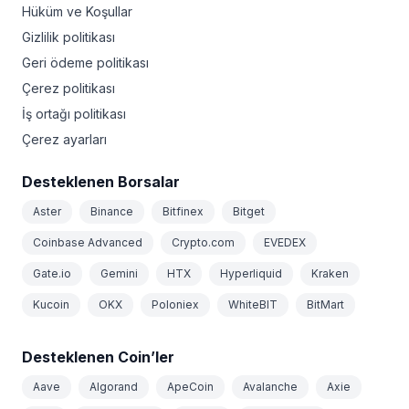
Hüküm ve Koşullar
Gizlilik politikası
Geri ödeme politikası
Çerez politikası
İş ortağı politikası
Çerez ayarları
Desteklenen Borsalar
Aster
Binance
Bitfinex
Bitget
Coinbase Advanced
Crypto.com
EVEDEX
Gate.io
Gemini
HTX
Hyperliquid
Kraken
Kucoin
OKX
Poloniex
WhiteBIT
BitMart
Desteklenen Coin’ler
Aave
Algorand
ApeCoin
Avalanche
Axie