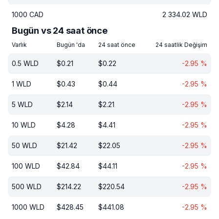
1000
CAD
2 334.02
WLD
Bugün vs 24 saat önce
Varlık
Bugün 'da
24 saat önce
24 saatlik Değişim
0.5
WLD
$
0.21
$
0.22
-2.95
%
1
WLD
$
0.43
$
0.44
-2.95
%
5
WLD
$
2.14
$
2.21
-2.95
%
10
WLD
$
4.28
$
4.41
-2.95
%
50
WLD
$
21.42
$
22.05
-2.95
%
100
WLD
$
42.84
$
44.11
-2.95
%
500
WLD
$
214.22
$
220.54
-2.95
%
1000
WLD
$
428.45
$
441.08
-2.95
%