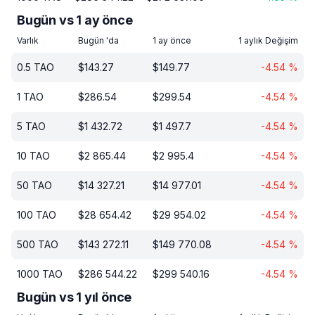
Bugün vs 1 ay önce
Varlık
Bugün 'da
1 ay önce
1 aylık Değişim
0.5
TAO
$
143.27
$
149.77
-4.54
%
1
TAO
$
286.54
$
299.54
-4.54
%
5
TAO
$
1 432.72
$
1 497.7
-4.54
%
10
TAO
$
2 865.44
$
2 995.4
-4.54
%
50
TAO
$
14 327.21
$
14 977.01
-4.54
%
100
TAO
$
28 654.42
$
29 954.02
-4.54
%
500
TAO
$
143 272.11
$
149 770.08
-4.54
%
1000
TAO
$
286 544.22
$
299 540.16
-4.54
%
Bugün vs 1 yıl önce