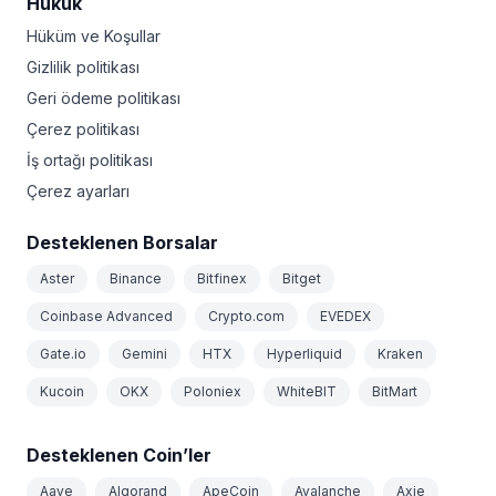
Hukuk
Hüküm ve Koşullar
Gizlilik politikası
Geri ödeme politikası
Çerez politikası
İş ortağı politikası
Çerez ayarları
Desteklenen Borsalar
Aster
Binance
Bitfinex
Bitget
Coinbase Advanced
Crypto.com
EVEDEX
Gate.io
Gemini
HTX
Hyperliquid
Kraken
Kucoin
OKX
Poloniex
WhiteBIT
BitMart
Desteklenen Coin’ler
Aave
Algorand
ApeCoin
Avalanche
Axie