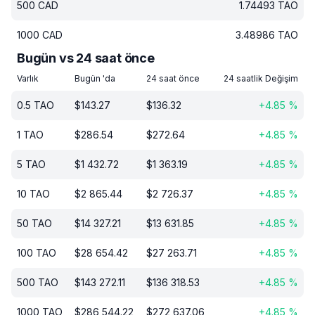
500
CAD
1.74493
TAO
1000
CAD
3.48986
TAO
Bugün vs 24 saat önce
Varlık
Bugün 'da
24 saat önce
24 saatlik Değişim
0.5
TAO
$
143.27
$
136.32
+
4.85
%
1
TAO
$
286.54
$
272.64
+
4.85
%
5
TAO
$
1 432.72
$
1 363.19
+
4.85
%
10
TAO
$
2 865.44
$
2 726.37
+
4.85
%
50
TAO
$
14 327.21
$
13 631.85
+
4.85
%
100
TAO
$
28 654.42
$
27 263.71
+
4.85
%
500
TAO
$
143 272.11
$
136 318.53
+
4.85
%
1000
TAO
$
286 544.22
$
272 637.06
+
4.85
%