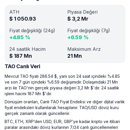
ATH
Piyasa Değeri
$
1 050.93
$
3,2 Mr
Fiyat değişikliği (24g)
Fiyat değişikliği (7g)
+
4.85
%
+
6.59
%
24 saatlik Hacim
Maksimum Arz
$
187 Mn
21 Mn
TAO Canlı Veri
Mevcut TAO fiyatı 286.54 $, yani son 24 saat içindeki %4.85
ve son 7 gün içindeki %6.59 değişimidir. Dolaşımdaki 21 Mn
arzı ile TAO'nin gerçek piyasa değeri 3,2 Mr $'dır. 24 saatlik
işlem hacmi 187 Mn $'dır.
Dönüşüm oranları, Canlı TAO Fiyat Endeksi ve diğer dijital varlık
fiyat endeksleri kullanılarak hesaplanır. TAO/USD döviz kuru
gerçek zamanlı olarak güncellenir.
BTC, ETH, XRP’den USD, EUR, GBP’ye kadar kripto ve itibari
paralar arasındaki döviz kurlarının 7/24 canlı güncellemeleri