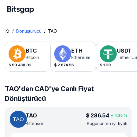
/
Dönüştürücü
/
TAO
BTC
ETH
USDT
Bitcoin
Ethereum
Tether U
$
90 438.02
$
2 674.56
$
1.39
TAO'den CAD'ye Canlı Fiyat
Dönüştürücü
TAO
$
286.54
4.85
%
Bittensor
Bugünün en iyi fiyatı