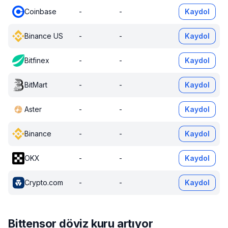
Coinbase
-
-
Kaydol
Binance US
-
-
Kaydol
Bitfinex
-
-
Kaydol
BitMart
-
-
Kaydol
Aster
-
-
Kaydol
Binance
-
-
Kaydol
OKX
-
-
Kaydol
Crypto.com
-
-
Kaydol
Bittensor döviz kuru artıyor