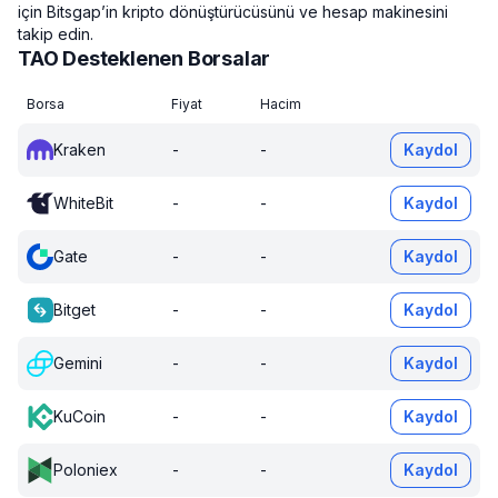
için Bitsgap’in kripto dönüştürücüsünü ve hesap makinesini
takip edin.
TAO Desteklenen Borsalar
Borsa
Fiyat
Hacim
Kraken
-
-
Kaydol
WhiteBit
-
-
Kaydol
Gate
-
-
Kaydol
Bitget
-
-
Kaydol
Gemini
-
-
Kaydol
KuCoin
-
-
Kaydol
Poloniex
-
-
Kaydol