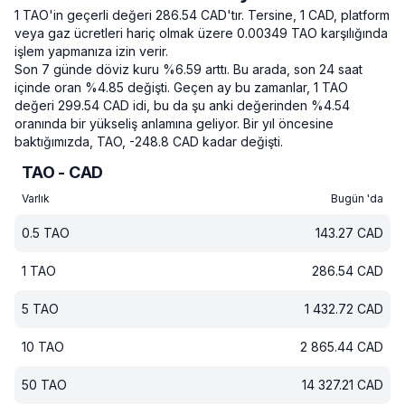
1 TAO'in geçerli değeri 286.54 CAD'tır.
Tersine, 1 CAD, platform
veya gaz ücretleri hariç olmak üzere 0.00349 TAO karşılığında
işlem yapmanıza izin verir.
Son 7 günde döviz kuru %6.59 arttı.
Bu arada, son 24 saat
içinde oran %4.85 değişti.
Geçen ay bu zamanlar, 1 TAO
değeri 299.54 CAD idi, bu da şu anki değerinden %4.54
oranında bir yükseliş anlamına geliyor.
Bir yıl öncesine
baktığımızda, TAO, -248.8 CAD kadar değişti.
TAO - CAD
Varlık
Bugün 'da
0.5
TAO
143.27
CAD
1
TAO
286.54
CAD
5
TAO
1 432.72
CAD
10
TAO
2 865.44
CAD
50
TAO
14 327.21
CAD