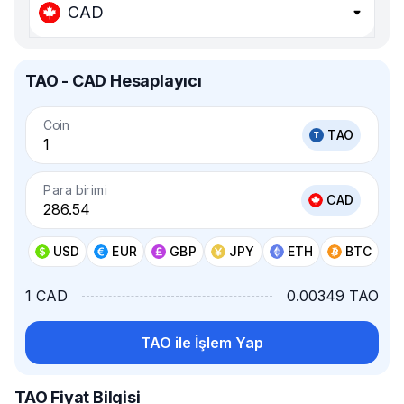
CAD
TAO - CAD Hesaplayıcı
Coin
TAO
Para birimi
CAD
USD
EUR
GBP
JPY
ETH
BTC
1 CAD
0.00349 TAO
TAO ile İşlem Yap
TAO Fiyat Bilgisi