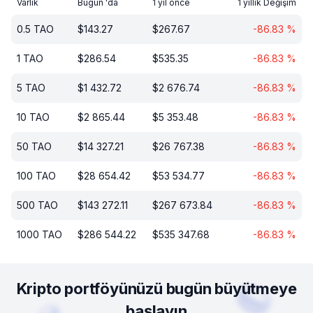
Varlık
Bugün 'da
1 yıl önce
1 yıllık Değişim
0.5
TAO
$
143.27
$
267.67
-86.83
%
1
TAO
$
286.54
$
535.35
-86.83
%
5
TAO
$
1 432.72
$
2 676.74
-86.83
%
10
TAO
$
2 865.44
$
5 353.48
-86.83
%
50
TAO
$
14 327.21
$
26 767.38
-86.83
%
100
TAO
$
28 654.42
$
53 534.77
-86.83
%
500
TAO
$
143 272.11
$
267 673.84
-86.83
%
1000
TAO
$
286 544.22
$
535 347.68
-86.83
%
Kripto portföyünüzü bugün büyütmeye
başlayın