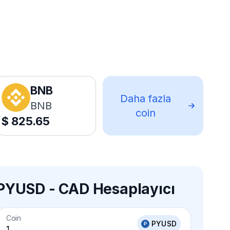
BNB
Daha fazla
BNB
coin
$
825.65
PYUSD - CAD Hesaplayıcı
Coin
PYUSD