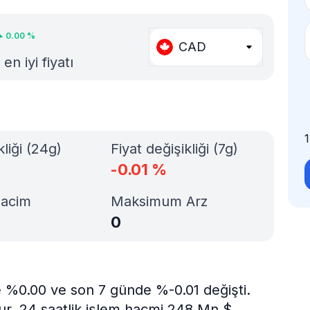
0.00
%
CAD
n iyi fiyatı
kliği (24g)
Fiyat değişikliği (7g)
-0.01
%
Hacim
Maksimum Arz
0
e %0.00 ve son 7 günde %-0.01 değişti.
ur. 24 saatlik işlem hacmi 248 Mn $