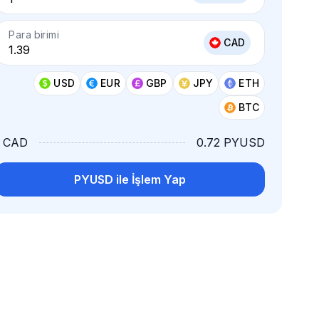
Para birimi
CAD
USD
EUR
GBP
JPY
ETH
BTC
1 CAD
0.72 PYUSD
PYUSD ile İşlem Yap