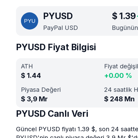
PYUSD
$
1.39
PayPal USD
Bugünün e
PYUSD Fiyat Bilgisi
ATH
Fiyat değişi
$
1.44
+
0.00
%
Piyasa Değeri
24 saatlik 
$
3,9 Mr
$
248 Mn
PYUSD Canlı Veri
Güncel PYUSD fiyatı 1.39 $, son 24 saatt
PYUSD'nin canlı piyasa değeri 3,9 Mr $'d