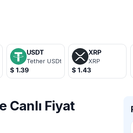
USDT
XRP
Tether USDt
XRP
$
1.39
$
1.43
Canlı Fiyat