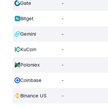
Gate
-
Bitget
-
Gemini
-
KuCoin
-
Poloniex
-
Coinbase
-
Binance US
-