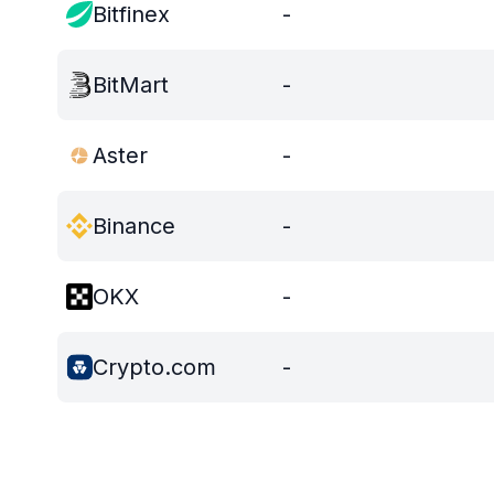
Bitfinex
-
BitMart
-
Aster
-
Binance
-
OKX
-
Crypto.com
-