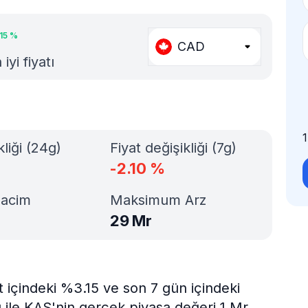
15
%
CAD
yi fiyatı
kliği (24g)
Fiyat değişikliği (7g)
-2.10
%
Hacim
Maksimum Arz
29 Mr
t içindeki %3.15 ve son 7 gün içindeki
ı ile KAS'nin gerçek piyasa değeri 1 Mr