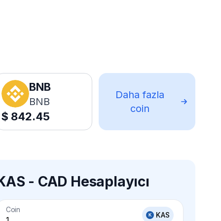
BNB
Daha fazla
BNB
coin
$
842.45
KAS - CAD Hesaplayıcı
Coin
KAS