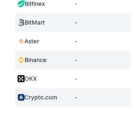
Bitfinex
-
BitMart
-
Aster
-
Binance
-
OKX
-
Crypto.com
-