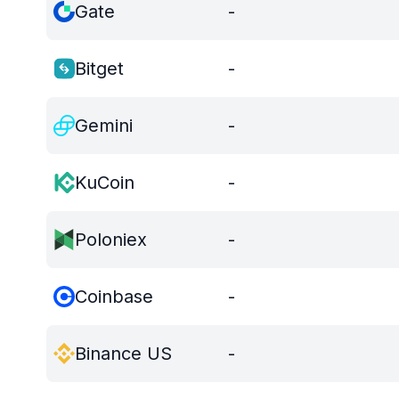
Gate
-
Bitget
-
Gemini
-
KuCoin
-
Poloniex
-
Coinbase
-
Binance US
-