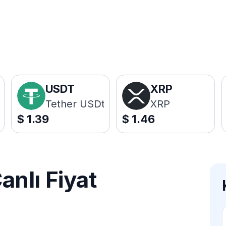
USDT
XRP
Tether USDt
XRP
$
1.39
$
1.46
nlı Fiyat