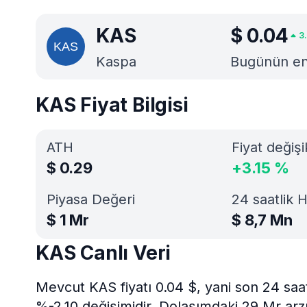
KAS
$
0.04
3.
Kaspa
Bugünün en i
KAS Fiyat Bilgisi
ATH
Fiyat değişi
$
0.29
+
3.15
%
Piyasa Değeri
24 saatlik 
$
1 Mr
$
8,7 Mn
KAS Canlı Veri
Mevcut KAS fiyatı 0.04 $, yani son 24 saa
%-2.10 değişimidir. Dolaşımdaki 29 Mr arz