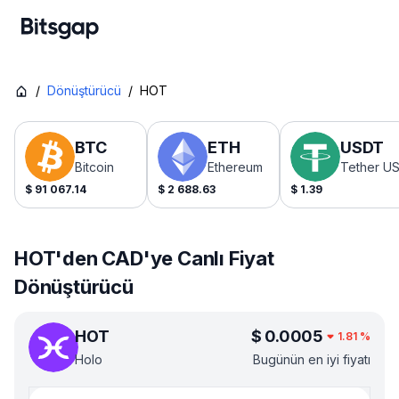
/
Dönüştürücü
/
HOT
BTC
ETH
USDT
Bitcoin
Ethereum
Tether U
$
91 067.14
$
2 688.63
$
1.39
HOT'den CAD'ye Canlı Fiyat
Dönüştürücü
HOT
$
0.0005
1.81
%
Holo
Bugünün en iyi fiyatı