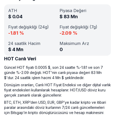
ATH
Piyasa Değeri
$
0.04
$
83 Mn
Fiyat değişikliği (24g)
Fiyat değişikliği (7g)
-1.81
%
-2.09
%
24 saatlik Hacim
Maksimum Arz
$
4 Mn
0
HOT Canlı Veri
Güncel HOT fiyatı 0.0005 $, son 24 saatte %-1.81 ve son 7
günde %-2.09 değişti. HOT'nin canlı piyasa değeri 83 Mn
$'dur. 24 saatlik işlem hacmi 4 Mn $ şeklindedir.
Dönüşüm oranları, Canlı HOT Fiyat Endeksi ve diğer dijital varlık
fiyat endeksleri kullanılarak hesaplanır. HOT/USD döviz kuru
gerçek zamanlı olarak güncellenir.
BTC, ETH, XRP’den USD, EUR, GBP’ye kadar kripto ve itibari
paralar arasındaki döviz kurlarının 7/24 canlı güncellemeleri
için Bitsgap’in kripto dönüştürücüsünü ve hesap makinesini