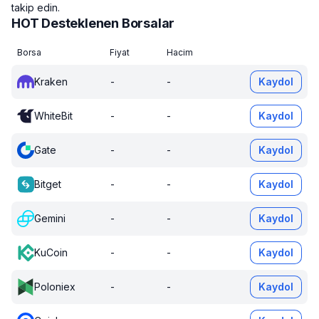
takip edin.
HOT Desteklenen Borsalar
Borsa
Fiyat
Hacim
Kraken
-
-
Kaydol
WhiteBit
-
-
Kaydol
Gate
-
-
Kaydol
Bitget
-
-
Kaydol
Gemini
-
-
Kaydol
KuCoin
-
-
Kaydol
Poloniex
-
-
Kaydol