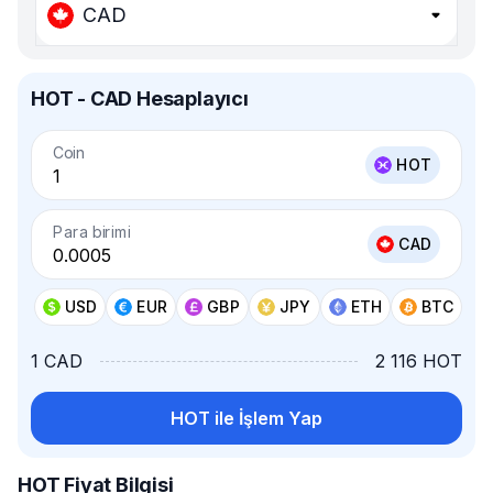
CAD
HOT - CAD Hesaplayıcı
Coin
HOT
Para birimi
CAD
USD
EUR
GBP
JPY
ETH
BTC
1 CAD
2 116 HOT
HOT ile İşlem Yap
HOT Fiyat Bilgisi