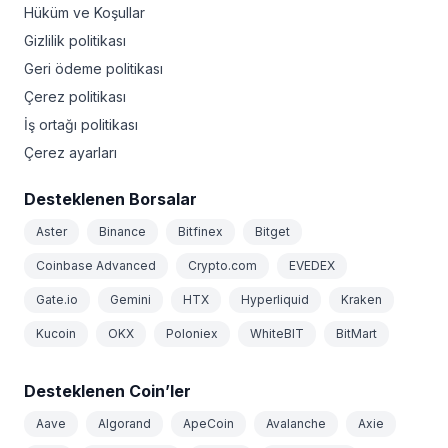
Hüküm ve Koşullar
Gizlilik politikası
Geri ödeme politikası
Çerez politikası
İş ortağı politikası
Çerez ayarları
Desteklenen Borsalar
Aster
Binance
Bitfinex
Bitget
Coinbase Advanced
Crypto.com
EVEDEX
Gate.io
Gemini
HTX
Hyperliquid
Kraken
Kucoin
OKX
Poloniex
WhiteBIT
BitMart
Desteklenen Coin’ler
Aave
Algorand
ApeCoin
Avalanche
Axie