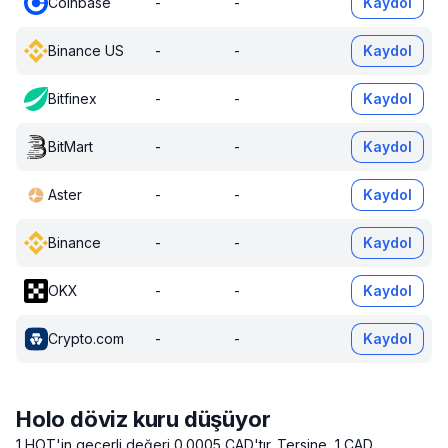
Coinbase
-
-
Kaydol
Binance US
-
-
Kaydol
Bitfinex
-
-
Kaydol
BitMart
-
-
Kaydol
Aster
-
-
Kaydol
Binance
-
-
Kaydol
OKX
-
-
Kaydol
Crypto.com
-
-
Kaydol
Holo döviz kuru düşüyor
1 HOT'in geçerli değeri 0.0005 CAD'tır.
Tersine, 1 CAD,