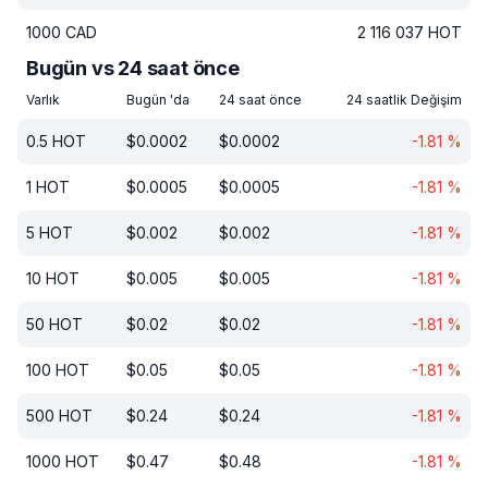
1000
CAD
2 116 037
HOT
Bugün vs 24 saat önce
Varlık
Bugün 'da
24 saat önce
24 saatlik Değişim
0.5
HOT
$
0.0002
$
0.0002
-1.81
%
1
HOT
$
0.0005
$
0.0005
-1.81
%
5
HOT
$
0.002
$
0.002
-1.81
%
10
HOT
$
0.005
$
0.005
-1.81
%
50
HOT
$
0.02
$
0.02
-1.81
%
100
HOT
$
0.05
$
0.05
-1.81
%
500
HOT
$
0.24
$
0.24
-1.81
%
1000
HOT
$
0.47
$
0.48
-1.81
%