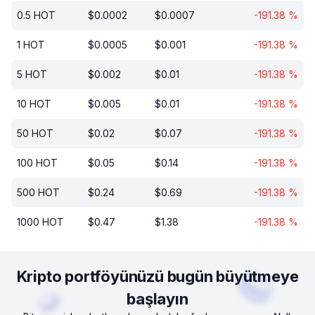
0.5
HOT
$
0.0002
$
0.0007
-191.38
%
1
HOT
$
0.0005
$
0.001
-191.38
%
5
HOT
$
0.002
$
0.01
-191.38
%
10
HOT
$
0.005
$
0.01
-191.38
%
50
HOT
$
0.02
$
0.07
-191.38
%
100
HOT
$
0.05
$
0.14
-191.38
%
500
HOT
$
0.24
$
0.69
-191.38
%
1000
HOT
$
0.47
$
1.38
-191.38
%
Kripto portföyünüzü bugün büyütmeye
başlayın