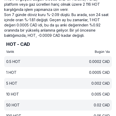
platform veya gaz ücretleri hariç olmak üzere 2 116 HOT
karşılığında işlem yapmanıza izin verir.
Son 7 günde döviz kuru %-2.09 düştü.
Bu arada, son 24 saat
içinde oran %-1.81 değişti.
Geçen ay bu zamanlar, 1 HOT
değeri 0.0005 CAD idi, bu da şu anki değerinden %0.92
oranında bir yükseliş anlamına geliyor.
Bir yıl öncesine
baktığımızda, HOT, -0.0009 CAD kadar değişti.
HOT - CAD
Varlık
Bugün 'da
0.5
HOT
0.0002
CAD
1
HOT
0.0005
CAD
5
HOT
0.002
CAD
10
HOT
0.005
CAD
50
HOT
0.02
CAD
100
HOT
0.05
CAD