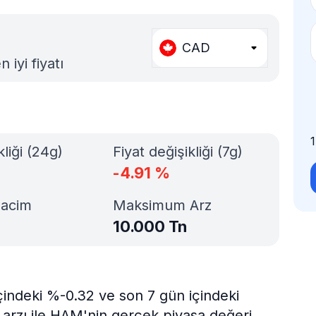
CAD
iyi fiyatı
kliği (24g)
Fiyat değişikliği (7g)
-4.91
%
Hacim
Maksimum Arz
10.000 Tn
çindeki %-0.32 ve son 7 gün içindeki
 arzı ile HAM'nin gerçek piyasa değeri