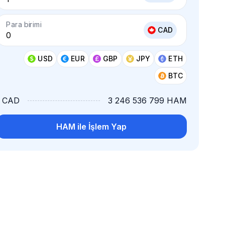
Para birimi
CAD
USD
EUR
GBP
JPY
ETH
BTC
1 CAD
3 246 536 799 HAM
HAM ile İşlem Yap