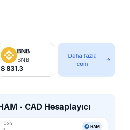
BNB
Daha fazla
BNB
coin
$
831.3
HAM - CAD Hesaplayıcı
Coin
HAM