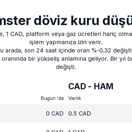
ster döviz kuru düş
e, 1 CAD, platform veya gaz ücretleri hariç ol
işlem yapmanıza izin verir.
u arada, son 24 saat içinde oran %-0.32 değişti
oranında bir yükseliş anlamına geliyor.
Bir yıl
değişti.
CAD - HAM
Bugün 'da
Varlık
0
CAD
0.5
CAD