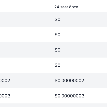
24 saat önce
$
0
$
0
$
0
$
0
0002
$
0.00000002
0003
$
0.00000003