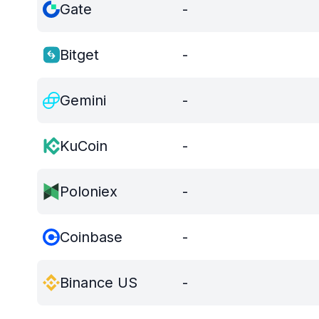
Gate
-
Bitget
-
Gemini
-
KuCoin
-
Poloniex
-
Coinbase
-
Binance US
-