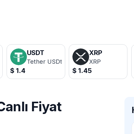
USDT
XRP
Tether USDt
XRP
$
1.4
$
1.45
nlı Fiyat