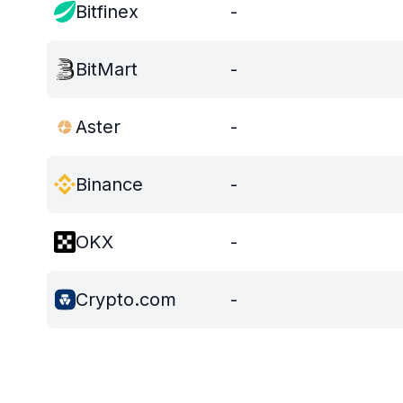
Bitfinex
-
BitMart
-
Aster
-
Binance
-
OKX
-
Crypto.com
-