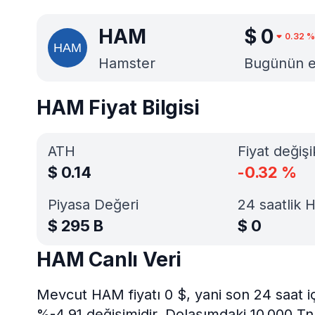
HAM
$
0
0.32
%
Hamster
Bugünün en 
HAM Fiyat Bilgisi
ATH
Fiyat değişi
$
0.14
-0.32
%
Piyasa Değeri
24 saatlik 
$
295 B
$
0
HAM Canlı Veri
Mevcut HAM fiyatı 0 $, yani son 24 saat i
%-4.91 değişimidir. Dolaşımdaki 10.000 Tn