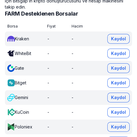
için Bitsgap’in kripto dönüştürücüsünü ve hesap makinesini
takip edin.
FARM Desteklenen Borsalar
Borsa
Fiyat
Hacim
Kraken
-
-
Kaydol
WhiteBit
-
-
Kaydol
Gate
-
-
Kaydol
Bitget
-
-
Kaydol
Gemini
-
-
Kaydol
KuCoin
-
-
Kaydol
Poloniex
-
-
Kaydol