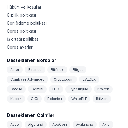
Hüküm ve Koşullar
Gizlilik politikası
Geri ödeme politikası
Çerez politikası
İş ortağı politikası
Çerez ayarları
Desteklenen Borsalar
Aster
Binance
Bitfinex
Bitget
Coinbase Advanced
Crypto.com
EVEDEX
Gate.io
Gemini
HTX
Hyperliquid
Kraken
Kucoin
OKX
Poloniex
WhiteBIT
BitMart
Desteklenen Coin’ler
Aave
Algorand
ApeCoin
Avalanche
Axie