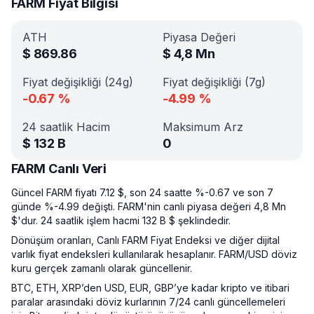
FARM Fiyat Bilgisi
ATH
Piyasa Değeri
$
869.86
$
4,8 Mn
Fiyat değişikliği (24g)
Fiyat değişikliği (7g)
-0.67
%
-4.99
%
24 saatlik Hacim
Maksimum Arz
$
132 B
0
FARM Canlı Veri
Güncel FARM fiyatı 7.12 $, son 24 saatte %-0.67 ve son 7
günde %-4.99 değişti. FARM'nin canlı piyasa değeri 4,8 Mn
$'dur. 24 saatlik işlem hacmi 132 B $ şeklindedir.
Dönüşüm oranları, Canlı FARM Fiyat Endeksi ve diğer dijital
varlık fiyat endeksleri kullanılarak hesaplanır. FARM/USD döviz
kuru gerçek zamanlı olarak güncellenir.
BTC, ETH, XRP’den USD, EUR, GBP’ye kadar kripto ve itibari
paralar arasındaki döviz kurlarının 7/24 canlı güncellemeleri