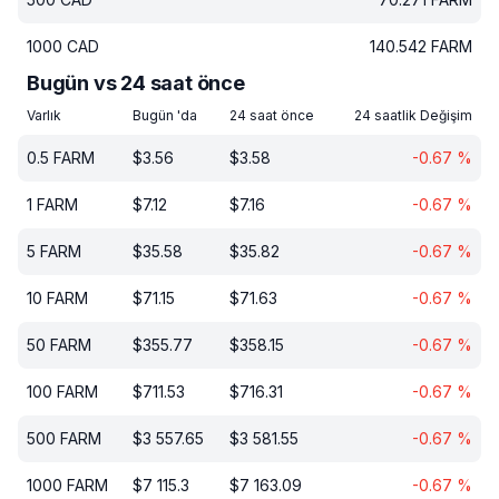
1000
CAD
140.542
FARM
Bugün vs 24 saat önce
Varlık
Bugün 'da
24 saat önce
24 saatlik Değişim
0.5
FARM
$
3.56
$
3.58
-0.67
%
1
FARM
$
7.12
$
7.16
-0.67
%
5
FARM
$
35.58
$
35.82
-0.67
%
10
FARM
$
71.15
$
71.63
-0.67
%
50
FARM
$
355.77
$
358.15
-0.67
%
100
FARM
$
711.53
$
716.31
-0.67
%
500
FARM
$
3 557.65
$
3 581.55
-0.67
%
1000
FARM
$
7 115.3
$
7 163.09
-0.67
%