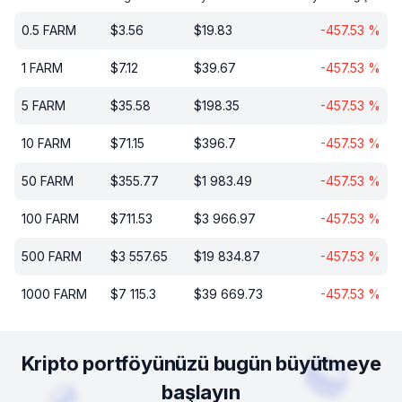
0.5
FARM
$
3.56
$
19.83
-457.53
%
1
FARM
$
7.12
$
39.67
-457.53
%
5
FARM
$
35.58
$
198.35
-457.53
%
10
FARM
$
71.15
$
396.7
-457.53
%
50
FARM
$
355.77
$
1 983.49
-457.53
%
100
FARM
$
711.53
$
3 966.97
-457.53
%
500
FARM
$
3 557.65
$
19 834.87
-457.53
%
1000
FARM
$
7 115.3
$
39 669.73
-457.53
%
Kripto portföyünüzü bugün büyütmeye
başlayın