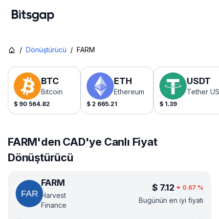
/
Dönüştürücü
/
FARM
BTC
ETH
USDT
Bitcoin
Ethereum
Tether U
$
90 564.82
$
2 665.21
$
1.39
FARM'den CAD'ye Canlı Fiyat
Dönüştürücü
FARM
$
7.12
0.67
%
Harvest
Bugünün en iyi fiyatı
Finance