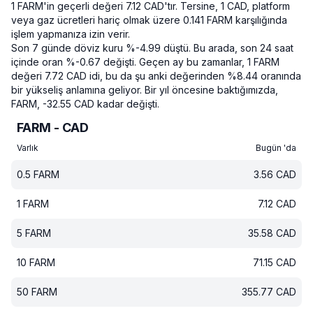
1 FARM'in geçerli değeri 7.12 CAD'tır.
Tersine, 1 CAD, platform
veya gaz ücretleri hariç olmak üzere 0.141 FARM karşılığında
işlem yapmanıza izin verir.
Son 7 günde döviz kuru %-4.99 düştü.
Bu arada, son 24 saat
içinde oran %-0.67 değişti.
Geçen ay bu zamanlar, 1 FARM
değeri 7.72 CAD idi, bu da şu anki değerinden %8.44 oranında
bir yükseliş anlamına geliyor.
Bir yıl öncesine baktığımızda,
FARM, -32.55 CAD kadar değişti.
FARM - CAD
Varlık
Bugün 'da
0.5
FARM
3.56
CAD
1
FARM
7.12
CAD
5
FARM
35.58
CAD
10
FARM
71.15
CAD
50
FARM
355.77
CAD