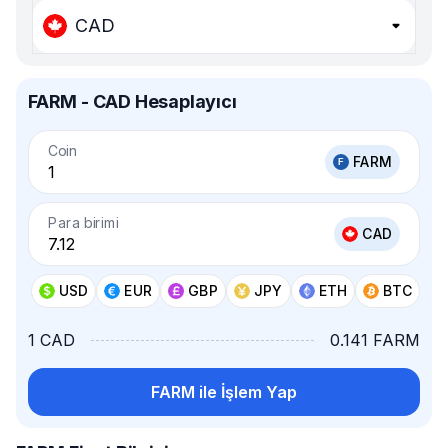
CAD
FARM - CAD Hesaplayıcı
Coin
FARM
Para birimi
CAD
USD
EUR
GBP
JPY
ETH
BTC
1 CAD
0.141 FARM
FARM ile İşlem Yap