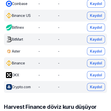
Coinbase
-
-
Kaydol
Binance US
-
-
Kaydol
Bitfinex
-
-
Kaydol
BitMart
-
-
Kaydol
Aster
-
-
Kaydol
Binance
-
-
Kaydol
OKX
-
-
Kaydol
Crypto.com
-
-
Kaydol
Harvest Finance döviz kuru düşüyor