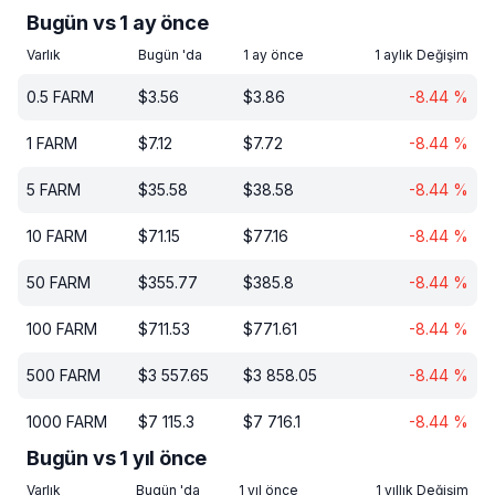
Bugün vs 1 ay önce
Varlık
Bugün 'da
1 ay önce
1 aylık Değişim
0.5
FARM
$
3.56
$
3.86
-8.44
%
1
FARM
$
7.12
$
7.72
-8.44
%
5
FARM
$
35.58
$
38.58
-8.44
%
10
FARM
$
71.15
$
77.16
-8.44
%
50
FARM
$
355.77
$
385.8
-8.44
%
100
FARM
$
711.53
$
771.61
-8.44
%
500
FARM
$
3 557.65
$
3 858.05
-8.44
%
1000
FARM
$
7 115.3
$
7 716.1
-8.44
%
Bugün vs 1 yıl önce
Varlık
Bugün 'da
1 yıl önce
1 yıllık Değişim