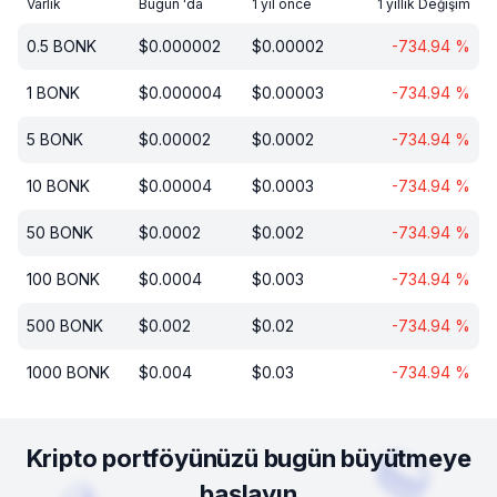
Varlık
Bugün 'da
1 yıl önce
1 yıllık Değişim
0.5
BONK
$
0.000002
$
0.00002
-734.94
%
1
BONK
$
0.000004
$
0.00003
-734.94
%
5
BONK
$
0.00002
$
0.0002
-734.94
%
10
BONK
$
0.00004
$
0.0003
-734.94
%
50
BONK
$
0.0002
$
0.002
-734.94
%
100
BONK
$
0.0004
$
0.003
-734.94
%
500
BONK
$
0.002
$
0.02
-734.94
%
1000
BONK
$
0.004
$
0.03
-734.94
%
Kripto portföyünüzü bugün büyütmeye
başlayın