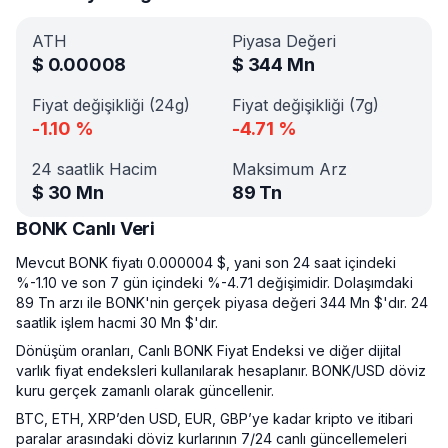
ATH
Piyasa Değeri
$
0.00008
$
344 Mn
Fiyat değişikliği (24g)
Fiyat değişikliği (7g)
-1.10
%
-4.71
%
24 saatlik Hacim
Maksimum Arz
$
30 Mn
89 Tn
BONK Canlı Veri
Mevcut BONK fiyatı 0.000004 $, yani son 24 saat içindeki
%-1.10 ve son 7 gün içindeki %-4.71 değişimidir. Dolaşımdaki
89 Tn arzı ile BONK'nin gerçek piyasa değeri 344 Mn $'dır. 24
saatlik işlem hacmi 30 Mn $'dır.
Dönüşüm oranları, Canlı BONK Fiyat Endeksi ve diğer dijital
varlık fiyat endeksleri kullanılarak hesaplanır. BONK/USD döviz
kuru gerçek zamanlı olarak güncellenir.
BTC, ETH, XRP’den USD, EUR, GBP’ye kadar kripto ve itibari
paralar arasındaki döviz kurlarının 7/24 canlı güncellemeleri