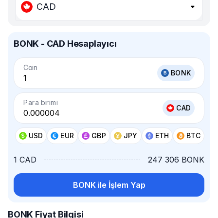
CAD
BONK - CAD Hesaplayıcı
Coin
BONK
Para birimi
CAD
USD
EUR
GBP
JPY
ETH
BTC
1 CAD
247 306 BONK
BONK ile İşlem Yap
BONK Fiyat Bilgisi