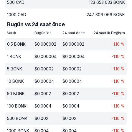
500
CAD
123 653 033
BONK
1000
CAD
247 306 066
BONK
Bugün vs 24 saat önce
Varlık
Bugün 'da
24 saat önce
24 saatlik Değişim
0.5
BONK
$
0.000002
$
0.000002
-1.10
%
1
BONK
$
0.000004
$
0.000004
-1.10
%
5
BONK
$
0.00002
$
0.00002
-1.10
%
10
BONK
$
0.00004
$
0.00004
-1.10
%
50
BONK
$
0.0002
$
0.0002
-1.10
%
100
BONK
$
0.0004
$
0.0004
-1.10
%
500
BONK
$
0.002
$
0.002
-1.10
%
1000
BONK
$
0.004
$
0.004
-1.10
%