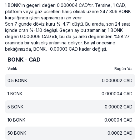
1 BONK'in geçerli değeri 0.000004 CAD'tır.
Tersine, 1 CAD,
platform veya gaz ücretleri hariç olmak üzere 247 306 BONK
karşılığında işlem yapmanıza izin verir.
Son 7 günde döviz kuru %-4.71 düştü.
Bu arada, son 24 saat
içinde oran %-1.10 değişti.
Geçen ay bu zamanlar, 1 BONK
değeri 0.000006 CAD idi, bu da şu anki değerinden %58.27
oranında bir yükseliş anlamına geliyor.
Bir yıl öncesine
baktığımızda, BONK, -0.00003 CAD kadar değişti.
BONK - CAD
Varlık
Bugün 'da
0.5
BONK
0.000002
CAD
1
BONK
0.000004
CAD
5
BONK
0.00002
CAD
10
BONK
0.00004
CAD
50
BONK
0.0002
CAD