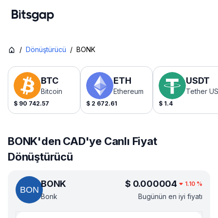
/
Dönüştürücü
/
BONK
BTC
ETH
USDT
Bitcoin
Ethereum
Tether U
$
90 742.57
$
2 672.61
$
1.4
BONK'den CAD'ye Canlı Fiyat
Dönüştürücü
BONK
$
0.000004
1.10
%
Bonk
Bugünün en iyi fiyatı