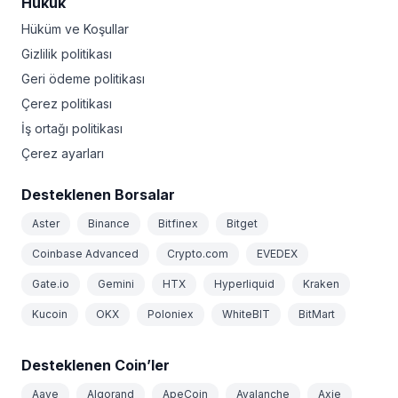
Hukuk
Hüküm ve Koşullar
Gizlilik politikası
Geri ödeme politikası
Çerez politikası
İş ortağı politikası
Çerez ayarları
Desteklenen Borsalar
Aster
Binance
Bitfinex
Bitget
Coinbase Advanced
Crypto.com
EVEDEX
Gate.io
Gemini
HTX
Hyperliquid
Kraken
Kucoin
OKX
Poloniex
WhiteBIT
BitMart
Desteklenen Coin’ler
Aave
Algorand
ApeCoin
Avalanche
Axie