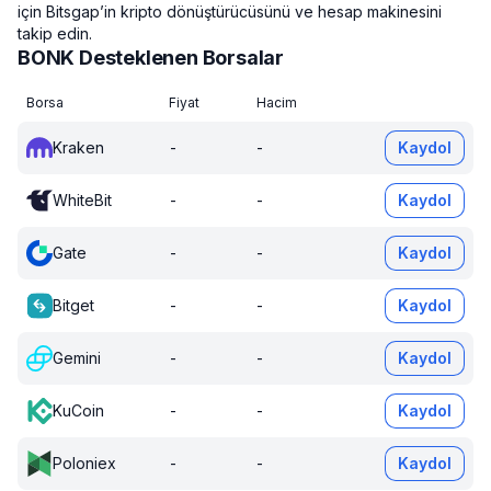
için Bitsgap’in kripto dönüştürücüsünü ve hesap makinesini
takip edin.
BONK Desteklenen Borsalar
Borsa
Fiyat
Hacim
Kraken
-
-
Kaydol
WhiteBit
-
-
Kaydol
Gate
-
-
Kaydol
Bitget
-
-
Kaydol
Gemini
-
-
Kaydol
KuCoin
-
-
Kaydol
Poloniex
-
-
Kaydol