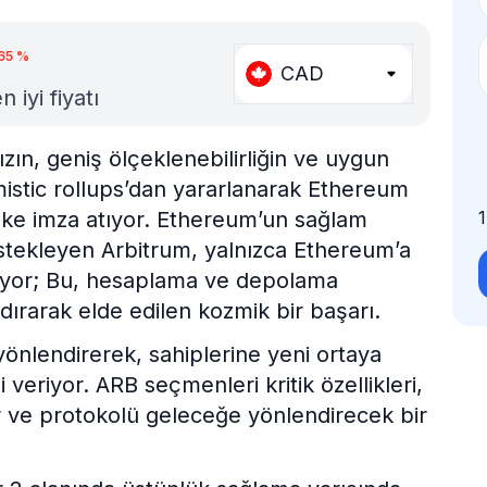
65
%
CAD
iyi fiyatı
zın, geniş ölçeklenebilirliğin ve uygun
timistic rollups’dan yararlanarak Ethereum
lke imza atıyor. Ethereum’un sağlam
stekleyen Arbitrum, yalnızca Ethereum’a
ürüyor; Bu, hesaplama ve depolama
dırarak elde edilen kozmik bir başarı.
yönlendirerek, sahiplerine yeni ortaya
veriyor. ARB seçmenleri kritik özellikleri,
lir ve protokolü geleceğe yönlendirecek bir