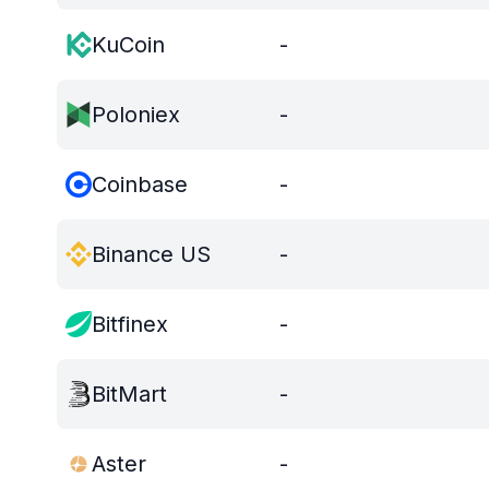
KuCoin
-
Poloniex
-
Coinbase
-
Binance US
-
Bitfinex
-
BitMart
-
Aster
-