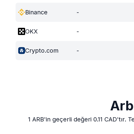
Binance
-
OKX
-
Crypto.com
-
Arb
1 ARB'in geçerli değeri 0.11 CAD'tır.
Te