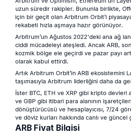
Arbitrum ve Optimism, Ethereum’un Layer
uzun süredir rakipler. Bununla birlikte, Of
için bir geçit olan Arbitrum Orbit’i piya
rekabeti hızla aşmaya hazır görünüyor.
Arbitrum’un Ağustos 2022'deki ana ağ lan
ciddi mücadeleyi ateşledi. Ancak ARB, sonra
kozmik bölge ele geçirdi ve pazar payı artt
olarak kabul ettirdi.
Artık Arbitrum Orbit’in ARB ekosistemini L
taşımasıyla Arbitrum liderliğini daha da g
İster BTC, ETH ve XRP gibi kripto devleri 
ve GBP gibi itibari para alanının işaretçile
dönüştürücüsü ve hesaplayıcısı, 7/24 gör
ve döviz kurları hakkında canlı ve güncel
ARB Fiyat Bilgisi