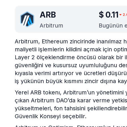
ARB
$
0.11
2.
Arbitrum
Bugünün en 
Arbitrum, Ethereum zincirinde inanılmaz hı
maliyetli işlemlerin kilidini açmak için op
Layer 2 ölçeklendirme öncüsü olarak bir i
güvenliğini ve kusursuz uyumluluğunu de
kıyasla verimi artırıyor ve ücretleri düş
iş yükünün büyük kısmını zincir dışına kay
Yerel ARB tokenı, Arbitrum’un yönetimini 
çıkan Arbitrum DAO’da karar verme yetkisi 
yükseltmeleri, fon tahsisini şekillendirebi
Güvenlik Konseyi seçebilir.