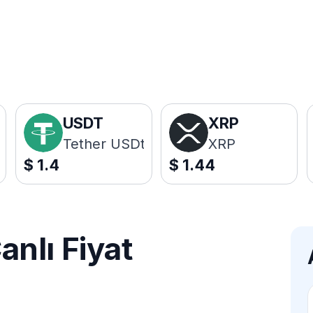
USDT
XRP
Tether USDt
XRP
$
1.4
$
1.44
nlı Fiyat