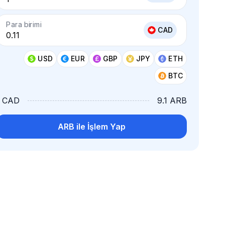
Para birimi
CAD
USD
EUR
GBP
JPY
ETH
BTC
1 CAD
9.1 ARB
ARB ile İşlem Yap