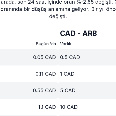
arada, son 24 saat içinde oran %-2.65 değişti.
oranında bir düşüş anlamına geliyor.
Bir yıl ön
değişti.
CAD - ARB
Bugün 'da
Varlık
0.05
CAD
0.5
CAD
0.11
CAD
1
CAD
0.55
CAD
5
CAD
1.1
CAD
10
CAD