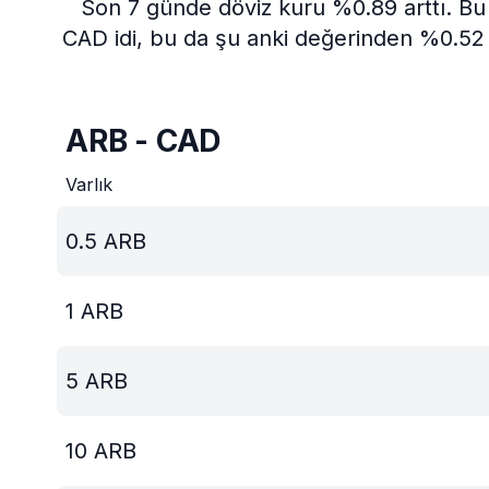
Son 7 günde döviz kuru %0.89 arttı.
Bu 
CAD idi, bu da şu anki değerinden %0.52 
ARB - CAD
Varlık
0.5
ARB
1
ARB
5
ARB
10
ARB