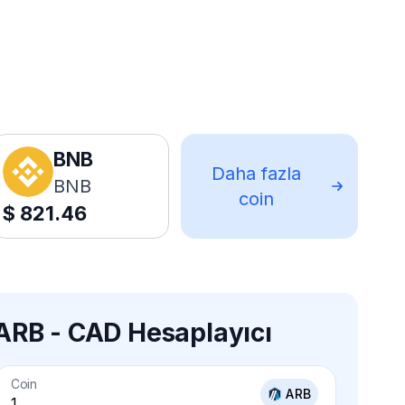
BNB
Daha fazla
BNB
coin
$
821.46
ARB - CAD Hesaplayıcı
Coin
ARB