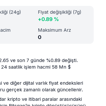
kliği (24g)
Fiyat değişikliği (7g)
+
0.89
%
Hacim
Maksimum Arz
0
-2.65 ve son 7 günde %0.89 değişti.
 24 saatlik işlem hacmi 58 Mn $
e diğer dijital varlık fiyat endeksleri
ru gerçek zamanlı olarak güncellenir.
kripto ve itibari paralar arasındaki
 için Bitsgap’in kripto dönüştürücüsünü