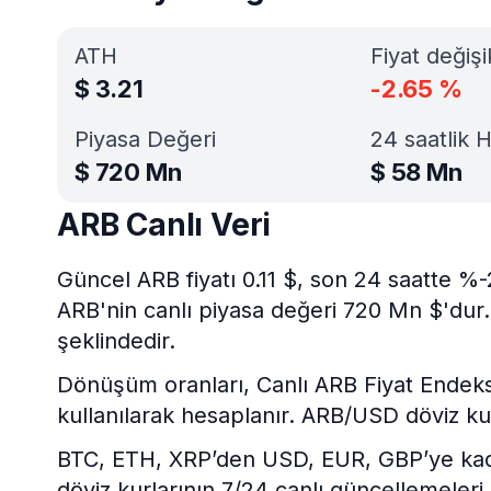
ATH
Fiyat değişi
$
3.21
-2.65
%
Piyasa Değeri
24 saatlik 
$
720 Mn
$
58 Mn
ARB Canlı Veri
Güncel ARB fiyatı 0.11 $, son 24 saatte %
ARB'nin canlı piyasa değeri 720 Mn $'dur.
şeklindedir.
Dönüşüm oranları, Canlı ARB Fiyat Endeksi v
kullanılarak hesaplanır. ARB/USD döviz ku
BTC, ETH, XRP’den USD, EUR, GBP’ye kadar 
döviz kurlarının 7/24 canlı güncellemeleri