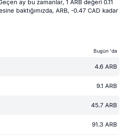
Geçen ay bu zamanlar, 1 ARB değeri 0.11
cesine baktığımızda, ARB, -0.47 CAD kadar
Bugün 'da
4.6
ARB
9.1
ARB
45.7
ARB
91.3
ARB