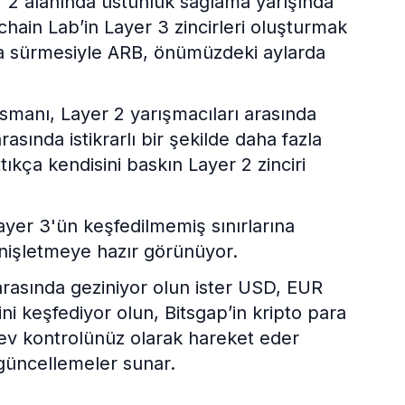
 2 alanında üstünlük sağlama yarışında
fchain Lab’in Layer 3 zincirleri oluşturmak
saya sürmesiyle ARB, önümüzdeki aylarda
smanı, Layer 2 yarışmacıları arasında
sında istikrarlı bir şekilde daha fazla
ıkça kendisini baskın Layer 2 zinciri
ayer 3'ün keşfedilmemiş sınırlarına
enişletmeye hazır görünüyor.
arasında geziniyor olun ister USD, EUR
rini keşfediyor olun, Bitsgap’in kripto para
ev kontrolünüz olarak hareket eder
 güncellemeler sunar.