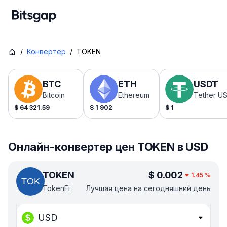
/
Конвертер
/
TOKEN
BTC
ETH
USDT
Bitcoin
Ethereum
Tether U
$
64 321.59
$
1 902
$
1
Онлайн-конвертер цен TOKEN в USD
TOKEN
$
0.002
1.45
%
TokenFi
Лучшая цена на сегодняшний день
USD