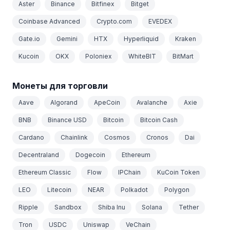
Aster
Binance
Bitfinex
Bitget
Coinbase Advanced
Crypto.com
EVEDEX
Gate.io
Gemini
HTX
Hyperliquid
Kraken
Kucoin
OKX
Poloniex
WhiteBIT
BitMart
Монеты для торговли
Aave
Algorand
ApeCoin
Avalanche
Axie
BNB
Binance USD
Bitcoin
Bitcoin Cash
Cardano
Chainlink
Cosmos
Cronos
Dai
Decentraland
Dogecoin
Ethereum
Ethereum Classic
Flow
IPChain
KuCoin Token
LEO
Litecoin
NEAR
Polkadot
Polygon
Ripple
Sandbox
Shiba Inu
Solana
Tether
Tron
USDC
Uniswap
VeChain