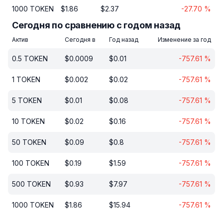
1000
TOKEN
$
1.86
$
2.37
-27.70
%
Сегодня по сравнению с годом назад
Актив
Сегодня в
Год назад
Изменение за год
0.5
TOKEN
$
0.0009
$
0.01
-757.61
%
1
TOKEN
$
0.002
$
0.02
-757.61
%
5
TOKEN
$
0.01
$
0.08
-757.61
%
10
TOKEN
$
0.02
$
0.16
-757.61
%
50
TOKEN
$
0.09
$
0.8
-757.61
%
100
TOKEN
$
0.19
$
1.59
-757.61
%
500
TOKEN
$
0.93
$
7.97
-757.61
%
1000
TOKEN
$
1.86
$
15.94
-757.61
%