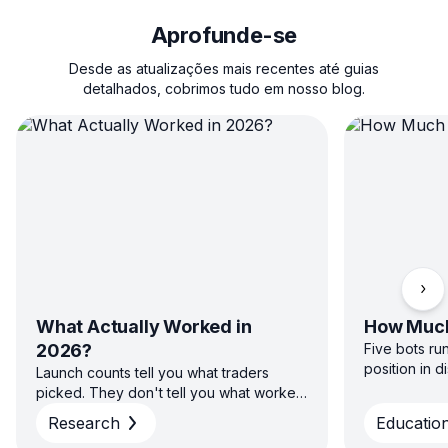
Aprofunde-se
Desde as atualizações mais recentes até guias
detalhados, cobrimos tudo em nosso blog.
Rola
What Actually Worked in
How Much
2026?
Five bots ru
position in 
Launch counts tell you what traders
sizing capita
picked. They don't tell you what worked.
direction — 
H1 2026 platform data on win rate, return
Research
Education
diversified s
and time to close across GRID, DCA, DCA