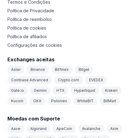
Termos e Condições
Política de Privacidade
Política de reembolso
Política de cookies
Política de afiliados
Configurações de cookies
Exchanges aceitas
Aster
Binance
Bitfinex
Bitget
Coinbase Advanced
Crypto.com
EVEDEX
Gate.io
Gemini
HTX
Hyperliquid
Kraken
Kucoin
OKX
Poloniex
WhiteBIT
BitMart
Moedas com Suporte
Aave
Algorand
ApeCoin
Avalanche
Axie