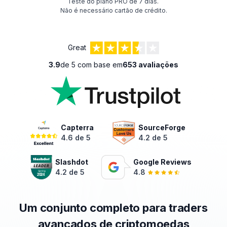
Teste do plano PRO de 7 dias.
Não é necessário cartão de crédito.
Great
3.9
de 5 com base em
653 avaliações
Capterra
SourceForge
4.6 de 5
4.2 de 5
Slashdot
Google Reviews
4.2 de 5
4.8
Um conjunto completo para traders
avançados de criptomoedas