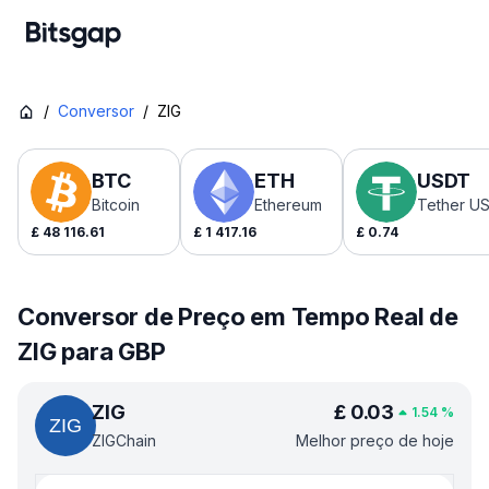
/
Conversor
/
ZIG
BTC
ETH
USDT
Bitcoin
Ethereum
Tether U
£
48 116.61
£
1 417.16
£
0.74
Conversor de Preço em Tempo Real de
ZIG para GBP
ZIG
£
0.03
1.54
%
ZIGChain
Melhor preço de hoje