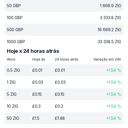
50
GBP
1 666.9
ZIG
100
GBP
3 333.8
ZIG
500
GBP
16 669.2
ZIG
1000
GBP
33 338.5
ZIG
Hoje x 24 horas atrás
Ativo
Hoje às
24 horas atrás
Variação em 24h
0.5
ZIG
£
0.01
£
0.01
+
1.54
%
1
ZIG
£
0.03
£
0.03
+
1.54
%
5
ZIG
£
0.15
£
0.15
+
1.54
%
10
ZIG
£
0.3
£
0.3
+
1.54
%
50
ZIG
£
1.5
£
1.48
+
1.54
%