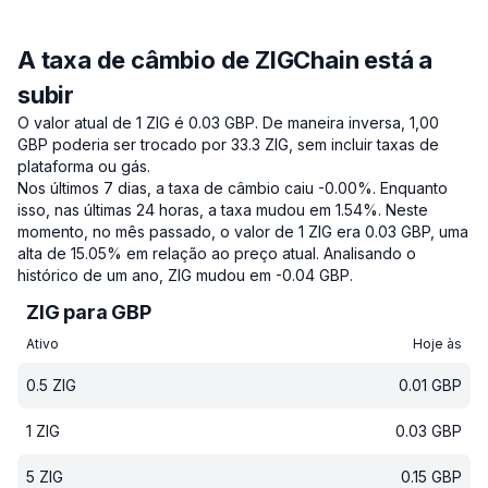
A taxa de câmbio de ZIGChain está a
subir
O valor atual de 1 ZIG é 0.03 GBP.
De maneira inversa, 1,00
GBP poderia ser trocado por 33.3 ZIG, sem incluir taxas de
plataforma ou gás.
Nos últimos 7 dias, a taxa de câmbio caiu -0.00%.
Enquanto
isso, nas últimas 24 horas, a taxa mudou em 1.54%.
Neste
momento, no mês passado, o valor de 1 ZIG era 0.03 GBP, uma
alta de 15.05% em relação ao preço atual.
Analisando o
histórico de um ano, ZIG mudou em -0.04 GBP.
ZIG para GBP
Ativo
Hoje às
0.5
ZIG
0.01
GBP
1
ZIG
0.03
GBP
5
ZIG
0.15
GBP