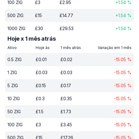
100
ZIG
£
3
£
2.95
+
1.54
%
500
ZIG
£
15
£
14.77
+
1.54
%
1000
ZIG
£
30
£
29.53
+
1.54
%
Hoje x 1 mês atrás
Ativo
Hoje às
1 mês atrás
Variação em 1 mês
0.5
ZIG
£
0.01
£
0.02
-15.05
%
1
ZIG
£
0.03
£
0.03
-15.05
%
5
ZIG
£
0.15
£
0.17
-15.05
%
10
ZIG
£
0.3
£
0.35
-15.05
%
50
ZIG
£
1.5
£
1.73
-15.05
%
100
ZIG
£
3
£
3.45
-15.05
%
500
ZIG
£
15
£
17.26
-15.05
%