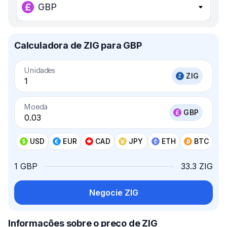
GBP
Calculadora de ZIG para GBP
Unidades
ZIG
Moeda
GBP
USD
EUR
CAD
JPY
ETH
BTC
1 GBP
33.3 ZIG
Negocie ZIG
Informações sobre o preço de ZIG