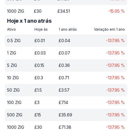
1000
ZIG
£
30
£
34.51
-15.05
%
Hoje x 1 ano atrás
Ativo
Hoje às
1 ano atrás
Variação em 1 ano
0.5
ZIG
£
0.01
£
0.04
-137.95
%
1
ZIG
£
0.03
£
0.07
-137.95
%
5
ZIG
£
0.15
£
0.36
-137.95
%
10
ZIG
£
0.3
£
0.71
-137.95
%
50
ZIG
£
1.5
£
3.57
-137.95
%
100
ZIG
£
3
£
7.14
-137.95
%
500
ZIG
£
15
£
35.69
-137.95
%
1000
ZIG
£
30
£
71.38
-137.95
%