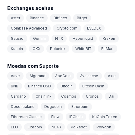
Exchanges aceitas
Aster
Binance
Bitfinex
Bitget
Coinbase Advanced
Crypto.com
EVEDEX
Gate.io
Gemini
HTX
Hyperliquid
Kraken
Kucoin
OKX
Poloniex
WhiteBIT
BitMart
Moedas com Suporte
Aave
Algorand
ApeCoin
Avalanche
Axie
BNB
Binance USD
Bitcoin
Bitcoin Cash
Cardano
Chainlink
Cosmos
Cronos
Dai
Decentraland
Dogecoin
Ethereum
Ethereum Classic
Flow
IPChain
KuCoin Token
LEO
Litecoin
NEAR
Polkadot
Polygon