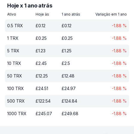
Hoje x 1 ano atrás
Ativo
Hoje às
1 ano atrás
Variação em 1 ano
0.5
TRX
£
0.12
£
0.12
-1.88
%
1
TRX
£
0.25
£
0.25
-1.88
%
5
TRX
£
1.23
£
1.25
-1.88
%
10
TRX
£
2.45
£
2.5
-1.88
%
50
TRX
£
12.25
£
12.48
-1.88
%
100
TRX
£
24.51
£
24.97
-1.88
%
500
TRX
£
122.54
£
124.84
-1.88
%
1000
TRX
£
245.07
£
249.68
-1.88
%