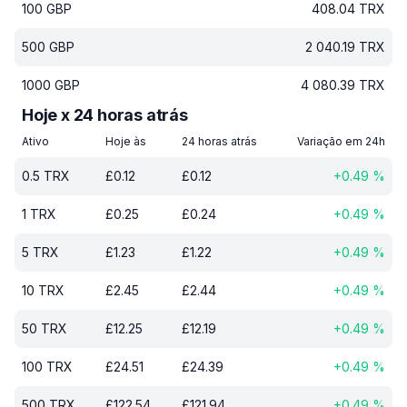
100
GBP
408.04
TRX
500
GBP
2 040.19
TRX
1000
GBP
4 080.39
TRX
Hoje x 24 horas atrás
Ativo
Hoje às
24 horas atrás
Variação em 24h
0.5
TRX
£
0.12
£
0.12
+
0.49
%
1
TRX
£
0.25
£
0.24
+
0.49
%
5
TRX
£
1.23
£
1.22
+
0.49
%
10
TRX
£
2.45
£
2.44
+
0.49
%
50
TRX
£
12.25
£
12.19
+
0.49
%
100
TRX
£
24.51
£
24.39
+
0.49
%
500
TRX
£
122.54
£
121.94
+
0.49
%