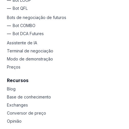
Bot LOOP
Por que não experimentar a Bitsgap?
Cadastre-se
hoje
e acesse 17 exchanges em um só lugar, libere bots de
Bot QFL
negociação automatizados para lucros passivos 24/7,
Bots de negociação de futuros
use ferramentas avançadas para garantir ganhos e
limitar perdas, HODL a longo prazo ou negocie
Bot COMBO
diariamente como um Pro. Qualquer que seja seu estilo,
Bot DCA Futures
a Bitsgap é sua plataforma de lançamento para riquezas
em criptomoedas.
Assistente de IA
Terminal de negociação
Modo de demonstração
Preços
Recursos
Blog
Base de conhecimento
Exchanges
Conversor de preço
Opinião