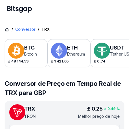
/
Conversor
/
TRX
BTC
ETH
USDT
Bitcoin
Ethereum
Tether U
£
48 144.59
£
1 421.65
£
0.74
Conversor de Preço em Tempo Real de
TRX para GBP
TRX
£
0.25
0.49
%
TRON
Melhor preço de hoje