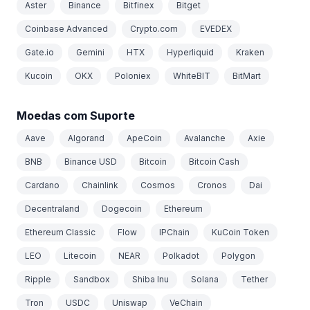
Aster
Binance
Bitfinex
Bitget
Coinbase Advanced
Crypto.com
EVEDEX
Gate.io
Gemini
HTX
Hyperliquid
Kraken
Kucoin
OKX
Poloniex
WhiteBIT
BitMart
Moedas com Suporte
Aave
Algorand
ApeCoin
Avalanche
Axie
BNB
Binance USD
Bitcoin
Bitcoin Cash
Cardano
Chainlink
Cosmos
Cronos
Dai
Decentraland
Dogecoin
Ethereum
Ethereum Classic
Flow
IPChain
KuCoin Token
LEO
Litecoin
NEAR
Polkadot
Polygon
Ripple
Sandbox
Shiba Inu
Solana
Tether
Tron
USDC
Uniswap
VeChain