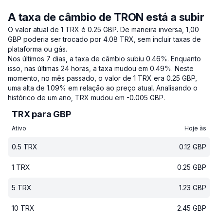
A taxa de câmbio de TRON está a subir
O valor atual de 1 TRX é 0.25 GBP.
De maneira inversa, 1,00
GBP poderia ser trocado por 4.08 TRX, sem incluir taxas de
plataforma ou gás.
Nos últimos 7 dias, a taxa de câmbio subiu 0.46%.
Enquanto
isso, nas últimas 24 horas, a taxa mudou em 0.49%.
Neste
momento, no mês passado, o valor de 1 TRX era 0.25 GBP,
uma alta de 1.09% em relação ao preço atual.
Analisando o
histórico de um ano, TRX mudou em -0.005 GBP.
TRX para GBP
Ativo
Hoje às
0.5
TRX
0.12
GBP
1
TRX
0.25
GBP
5
TRX
1.23
GBP
10
TRX
2.45
GBP