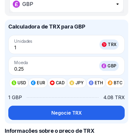
GBP
Calculadora de TRX para GBP
Unidades
TRX
Moeda
GBP
USD
EUR
CAD
JPY
ETH
BTC
1 GBP
4.08 TRX
Negocie TRX
Informações sobre o preço de TRX