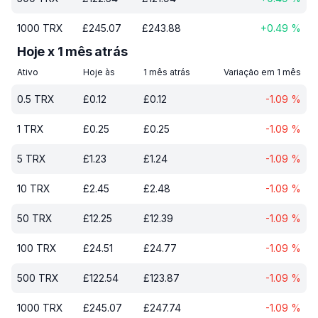
1000
TRX
£
245.07
£
243.88
+
0.49
%
Hoje x 1 mês atrás
Ativo
Hoje às
1 mês atrás
Variação em 1 mês
0.5
TRX
£
0.12
£
0.12
-1.09
%
1
TRX
£
0.25
£
0.25
-1.09
%
5
TRX
£
1.23
£
1.24
-1.09
%
10
TRX
£
2.45
£
2.48
-1.09
%
50
TRX
£
12.25
£
12.39
-1.09
%
100
TRX
£
24.51
£
24.77
-1.09
%
500
TRX
£
122.54
£
123.87
-1.09
%
1000
TRX
£
245.07
£
247.74
-1.09
%